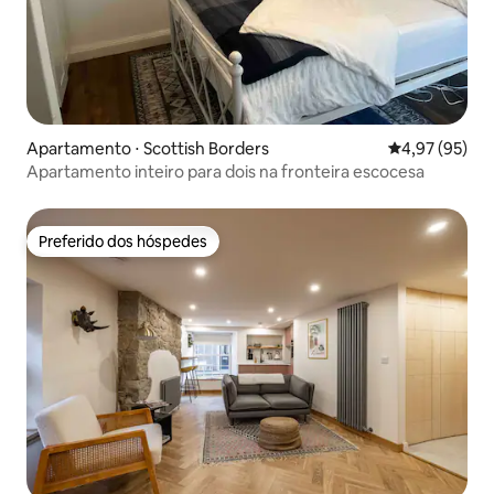
Apartamento ⋅ Scottish Borders
4,97 de uma a
4,97 (95)
Apartamento inteiro para dois na fronteira escocesa
Preferido dos hóspedes
Preferido dos hóspedes