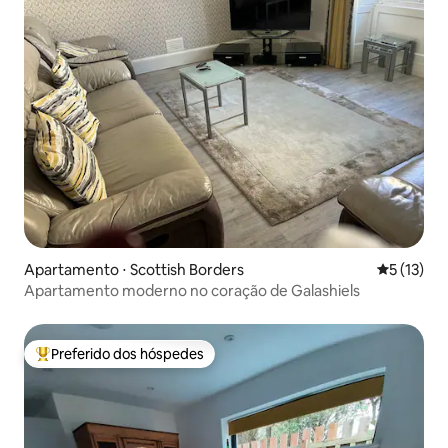
Apartamento ⋅ Scottish Borders
5 de uma a
5 (13)
Apartamento moderno no coração de Galashiels
Preferido dos hóspedes
Entre os melhores preferidos dos hóspedes