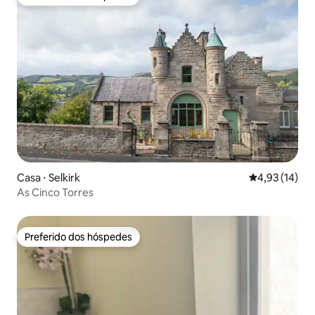
Preferido dos hóspedes
Casa ⋅ Selkirk
4,93 de uma a
4,93 (14)
As Cinco Torres
Preferido dos hóspedes
Preferido dos hóspedes