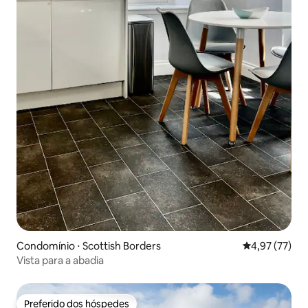
Condomínio ⋅ Scottish Borders
4,97 de uma a
4,97 (77)
Vista para a abadia
Preferido dos hóspedes