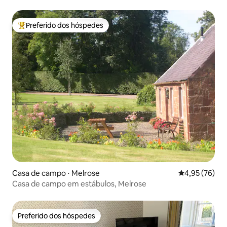
Preferido dos hóspedes
Entre os melhores preferidos dos hóspedes
Casa de campo ⋅ Melrose
4,95 de uma a
4,95 (76)
Casa de campo em estábulos, Melrose
Preferido dos hóspedes
Preferido dos hóspedes