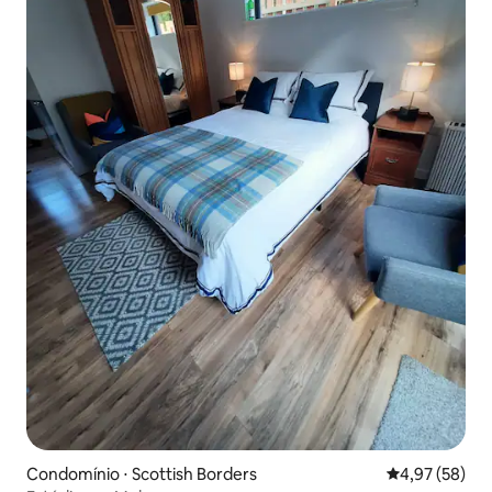
Condomínio ⋅ Scottish Borders
4,97 de uma a
4,97 (58)