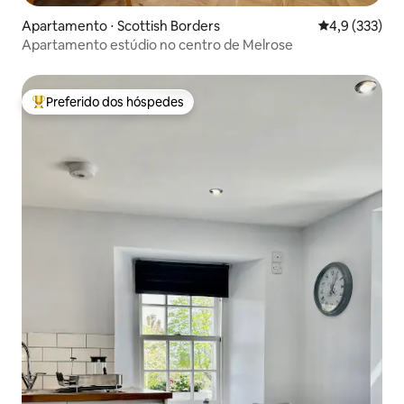
Apartamento ⋅ Scottish Borders
4,9 de uma av
4,9 (333)
Apartamento estúdio no centro de Melrose
Preferido dos hóspedes
Entre os melhores preferidos dos hóspedes