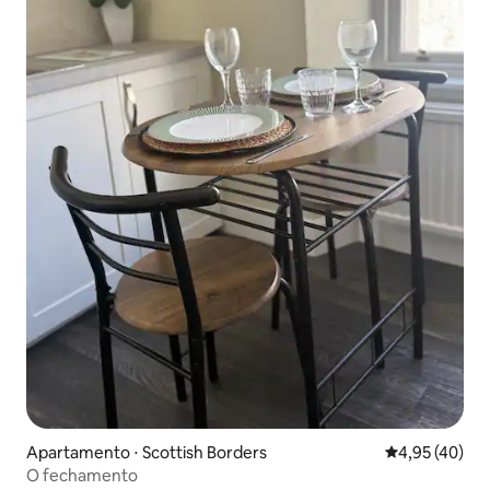
Apartamento ⋅ Scottish Borders
4,95 de uma a
4,95 (40)
O fechamento