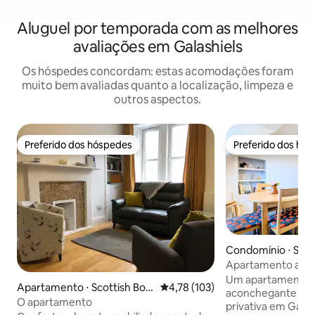
Aluguel por temporada com as melhores
avaliações em Galashiels
Os hóspedes concordam: estas acomodações foram
muito bem avaliadas quanto a localização, limpeza e
outros aspectos.
Preferido dos hóspedes
Preferido dos hó
Preferido dos hóspedes
Preferido dos hó
Condomínio ⋅ Scot
rs
Apartamento acon
para 3 pessoas | 2
Um apartamento 
Apartamento ⋅ Scottish Bor
4,78 de uma avaliação média de 
4,78 (103)
Lanches
aconchegante em 
ders
O apartamento
privativa em Galas