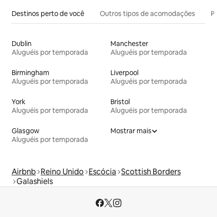
Destinos perto de você
Outros tipos de acomodações
Pr
Dublin
Manchester
Aluguéis por temporada
Aluguéis por temporada
Birmingham
Liverpool
Aluguéis por temporada
Aluguéis por temporada
York
Bristol
Aluguéis por temporada
Aluguéis por temporada
Glasgow
Mostrar mais
Aluguéis por temporada
Airbnb
Reino Unido
Escócia
Scottish Borders
Galashiels