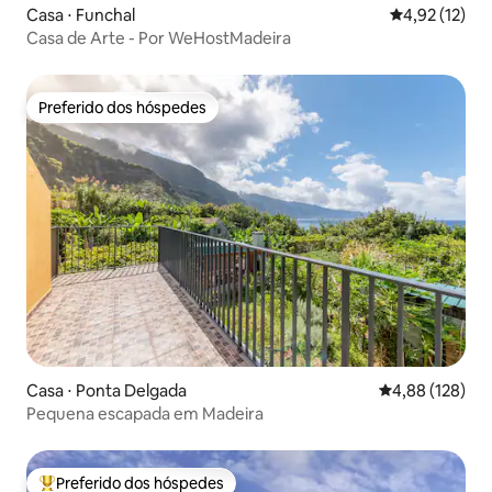
Casa ⋅ Funchal
4,92 de uma a
4,92 (12)
Casa de Arte - Por WeHostMadeira
Preferido dos hóspedes
Preferido dos hóspedes
Casa ⋅ Ponta Delgada
4,88 de uma av
4,88 (128)
Pequena escapada em Madeira
Preferido dos hóspedes