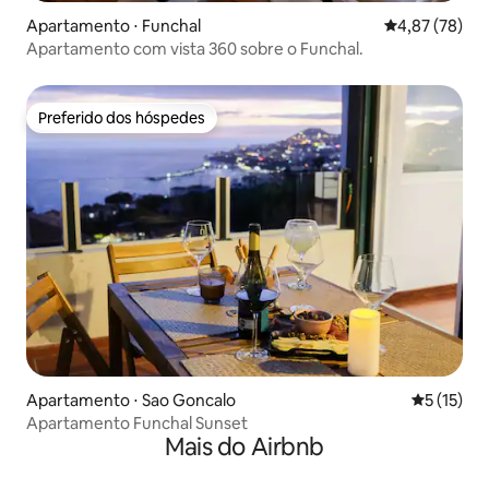
Apartamento ⋅ Funchal
4,87 de uma a
4,87 (78)
Apartamento com vista 360 sobre o Funchal.
Preferido dos hóspedes
Preferido dos hóspedes
Apartamento ⋅ Sao Goncalo
5 de uma a
5 (15)
Apartamento Funchal Sunset
Mais do Airbnb