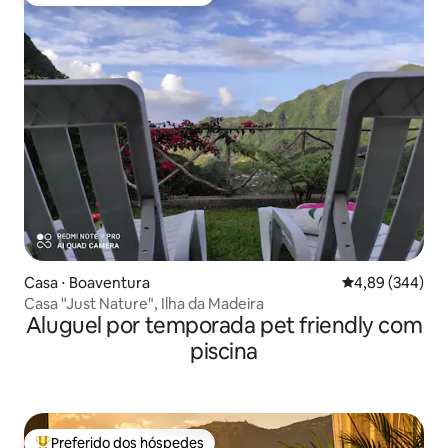
Entre os melhores preferidos dos hóspedes
Casa ⋅ Boaventura
4,89 de uma ava
4,89 (344)
Casa "Just Nature", Ilha da Madeira
Aluguel por temporada pet friendly com
piscina
Preferido dos hóspedes