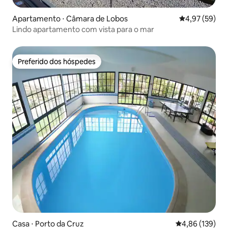
Apartamento ⋅ Câmara de Lobos
4,97 de uma a
4,97 (59)
Lindo apartamento com vista para o mar
Preferido dos hóspedes
Preferido dos hóspedes
Casa ⋅ Porto da Cruz
4,86 de uma av
4,86 (139)