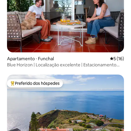
Apartamento ⋅ Funchal
5 de uma a
5 (16)
Blue Horizon | Localização excelente | Estacionamento
gratuito | Animais de estimação permitidos
Preferido dos hóspedes
Entre os melhores preferidos dos hóspedes