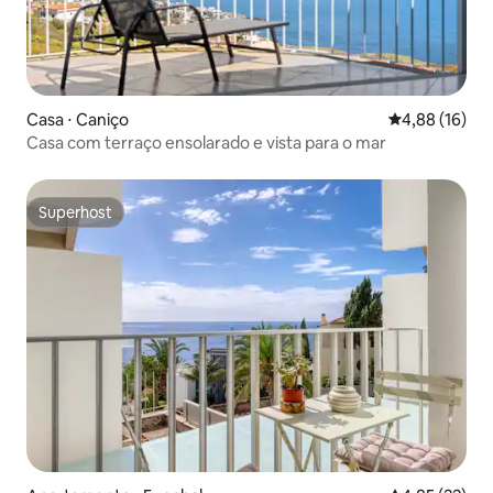
Casa ⋅ Caniço
4,88 de uma a
4,88 (16)
Casa com terraço ensolarado e vista para o mar
Superhost
Superhost