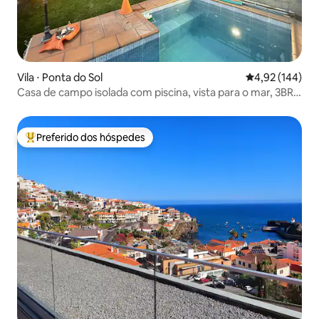
Vila ⋅ Ponta do Sol
4,92 de uma av
4,92 (144)
Casa de campo isolada com piscina, vista para o mar, 3BR,
3BA
Preferido dos hóspedes
Entre os melhores preferidos dos hóspedes