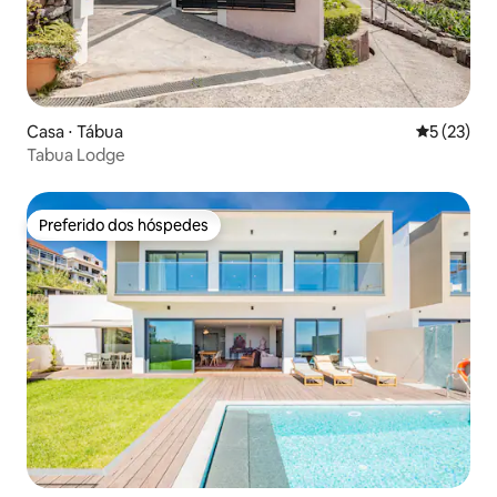
Casa ⋅ Tábua
5 de uma a
5 (23)
Tabua Lodge
Preferido dos hóspedes
Preferido dos hóspedes