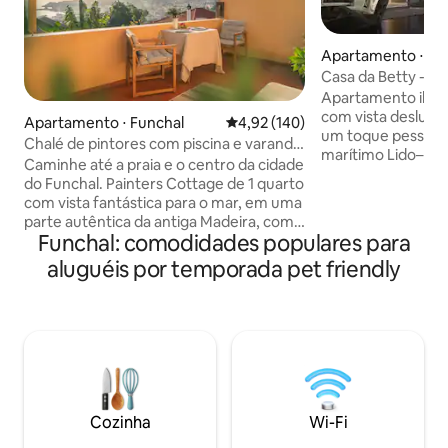
Apartamento ⋅ Fu
Casa da Betty - lu
condicionado
Apartamento ilum
com vista deslumb
Apartamento ⋅ Funchal
4,92 de uma avaliação média de 
4,92 (140)
um toque pessoal.
Chalé de pintores com piscina e varanda
marítimo Lido–Pra
na cidade antiga de Funchal
Caminhe até a praia e o centro da cidade
passos do oceano,
do Funchal. Painters Cottage de 1 quarto
Madeira. O apart
com vista fantástica para o mar, em uma
quartos aconchega
parte autêntica da antiga Madeira, com
e uma cozinha tot
Funchal: comodidades populares para
piscina, jardim, churrasqueira e terraço
perfeita para famí
privativo. Internet rápida e
aluguéis por temporada pet friendly
Desfrute da espaç
estacionamento de rua. Aproveite a
condicionado, amb
grande varanda o ano todo com clima
estacionamento 
quente e vistas do porto. Flat charmoso
até Ponta Gorda o
totalmente equipado, situado em uma
das raras praias de
propriedade histórica, com belo design
Piscinas naturais e
de interiores e cozinha. Parece o campo,
proximidades.
você pode viver como um morador local
cercado pela natureza e explorar as
Cozinha
Wi-Fi
trilhas, a comida e o oceano da Madeira