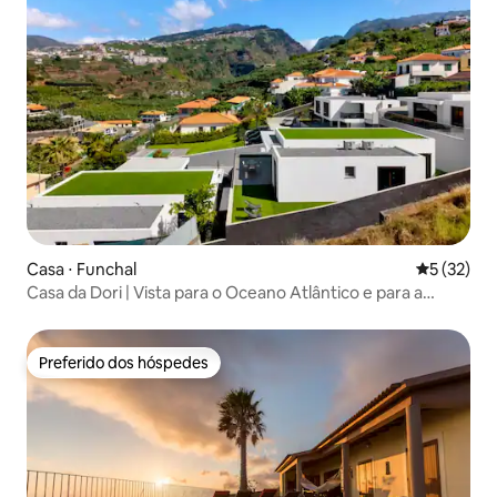
Casa ⋅ Funchal
5 de uma a
5 (32)
Casa da Dori | Vista para o Oceano Atlântico e para a
montanha
Preferido dos hóspedes
Preferido dos hóspedes