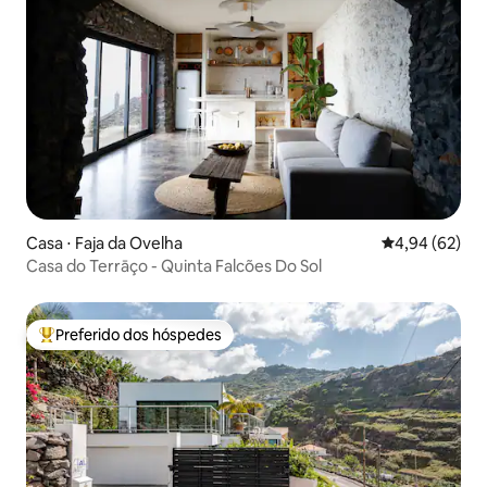
Casa ⋅ Faja da Ovelha
4,94 de uma a
4,94 (62)
Casa do Terrāço - Quinta Falcões Do Sol
Preferido dos hóspedes
Entre os melhores preferidos dos hóspedes