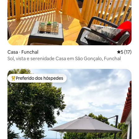
Casa ⋅ Funchal
5 de uma a
5 (17)
Sol, vista e serenidade Casa em São Gonçalo, Funchal
Preferido dos hóspedes
Entre os melhores preferidos dos hóspedes