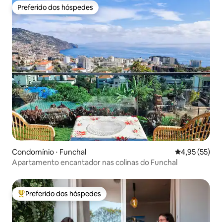
Preferido dos hóspedes
Preferido dos hóspedes
Condomínio ⋅ Funchal
4,95 de uma a
4,95 (55)
Apartamento encantador nas colinas do Funchal
Preferido dos hóspedes
Entre os melhores preferidos dos hóspedes