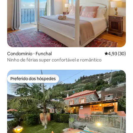
Condomínio ⋅ Funchal
4,93 de uma a
4,93 (30)
Ninho de férias super confortável e romântico
Preferido dos hóspedes
Preferido dos hóspedes