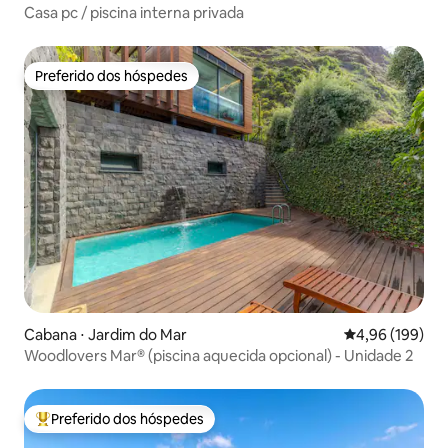
Casa pc / piscina interna privada
Preferido dos hóspedes
Preferido dos hóspedes
Cabana ⋅ Jardim do Mar
4,96 de uma av
4,96 (199)
Woodlovers Mar® (piscina aquecida opcional) - Unidade 2
Preferido dos hóspedes
Entre os melhores preferidos dos hóspedes