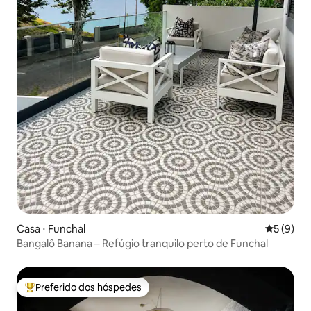
Casa ⋅ Funchal
5 de uma 
5 (9)
Bangalô Banana – Refúgio tranquilo perto de Funchal
Preferido dos hóspedes
Entre os melhores preferidos dos hóspedes