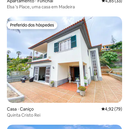
Apartamento ⋅ Funchal
4,85 de uma a
4,85 (33)
Elsa 's Place, uma casa em Madeira
Preferido dos hóspedes
Preferido dos hóspedes
Casa ⋅ Caniço
4,92 de uma a
4,92 (79)
Quinta Cristo Rei