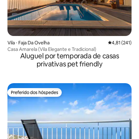
Vila ⋅ Faja Da Ovelha
4,81 de uma av
4,81 (241)
Casa Amarela (Vila Elegante e Tradicional)
Aluguel por temporada de casas
privativas pet friendly
Preferido dos hóspedes
Preferido dos hóspedes