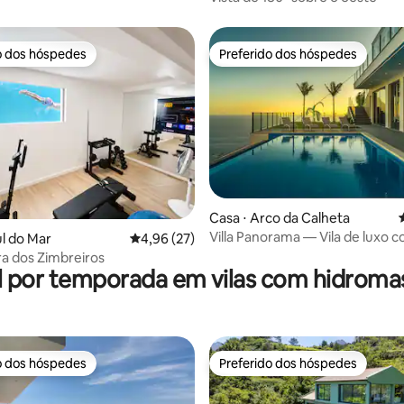
o dos hóspedes
Preferido dos hóspedes
o dos hóspedes
Preferido dos hóspedes
média de 5, 55 avaliações
Casa ⋅ Arco da Calheta
Villa Panorama — Vila de luxo c
ul do Mar
4,96 de uma avaliação média de 5, 27 avalia
4,96 (27)
— Calheta
ira dos Zimbreiros
l por temporada em vilas com hidrom
o dos hóspedes
Preferido dos hóspedes
o dos hóspedes
Preferido dos hóspedes