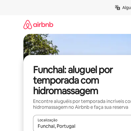
Pular
Algu
para
o
conteúdo
Funchal: aluguel por
temporada com
hidromassagem
Encontre aluguéis por temporada incríveis c
hidromassagem no Airbnb e faça sua reserva
Localização
Quando os resultados estiverem disponíveis, expl