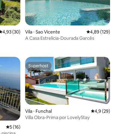
4,93 de uma avaliação média de 5, 30 avaliações
4,93 (30)
Vila ⋅ Sao Vicente
4,89 de uma avaliação 
4,89 (129)
y
A Casa Estrelícia-Dourada Garcês
ções
Superhost
os hóspedes
Superhost
Vila ⋅ Funchal
4,9 de uma avaliação
4,9 (29)
Villa Obra-Prima por LovelyStay
ções
5 de uma avaliação média de 5, 16 avaliações
5 (16)
piscina e