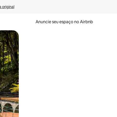
 original
Anuncie seu espaço no Airbnb
 deslizando o dedo na tela.