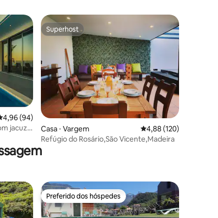
Superhost
Superhost
4,96 de uma avaliação média de 5, 94 avaliações
4,96 (94)
om jacuzzi
ções
Casa ⋅ Vargem
4,88 de uma avaliação 
4,88 (120)
Refúgio do Rosário,São Vicente,Madeira
assagem
Preferido dos hóspedes
Preferido dos hóspedes