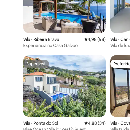
Vila ⋅ Ribeira Brava
4,98 de uma avaliação 
4,98 (98)
Vila ⋅ Can
Experiência na Casa Galvão
Vila de l
Rei
Superhost
Preferid
Superhost
Preferid
Vila ⋅ Ponta do Sol
4,88 de uma avaliação 
4,88 (34)
Vila ⋅ Cov
Blue Ocean Villa by Zest&Guest
Villa Izil