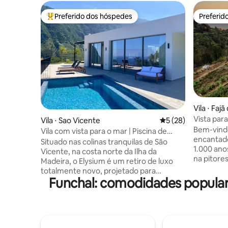
Preferido dos hóspedes
Preferid
Entre os melhores preferidos dos hóspedes
Preferid
Vila ⋅ Faj
Vista par
Vila ⋅ Sao Vicente
5 de uma avaliação 
5 (28)
terraços 
Bem-vindo
Vila com vista para o mar | Piscina de
encantado
borda infinita, banheira de
Situado nas colinas tranquilas de São
1.000 ano
hidromassagem, sauna
Vicente, na costa norte da Ilha da
na pitoresca
Madeira, o Elysium é um retiro de luxo
deslumbr
totalmente novo, projetado para
escapadel
Funchal: comodidades popul
proporcionar relaxamento, privacidade e
velocidad
belas vistas. Acorde com a paisagem do
Banheira
mar e das montanhas, nade na piscina de
e churras
borda infinita aquecida*, relaxe na jacuzzi
jardim pa
ou aproveite a sauna depois de um dia
bananeira