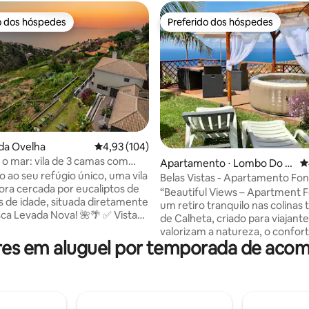
o dos hóspedes
Preferido dos hóspedes
o dos hóspedes
Preferido dos hóspedes
ã da Ovelha
4,93 de uma avaliação média de 5, 104 avalia
4,93 (104)
a o mar: vila de 3 camas com
média de 5, 28 avaliações
Apartamento ⋅ Lombo Do D
4
e banheira de hidromassagem
 ao seu refúgio único, uma vila
outor
Belas Vistas - Apartamento Fo
ra cercada por eucaliptos de
“Beautiful Views – Apartment F
s de idade, situada diretamente
um retiro tranquilo nas colinas 
 Levada Nova! 🌺🌴 ✅ Vistas
de Calheta, criado para viajant
antes para o mar para uma
valorizam a natureza, o confort
a serena Internet ✅ de alta
ares em aluguel por temporada de ac
autêntica da ilha. Rodeado por 
e para trabalho remoto
abertas e ar fresco, é a base pe
 de hidromassagem ✅ relaxante
para caminhadas, trilhas e expl
queira privativa ✅ Grande
Madeira e perto do mar. Ideal 
ra banhos de sol ✅ Cercado por
ama a natureza e busca calma,
s exuberantes e paisagens