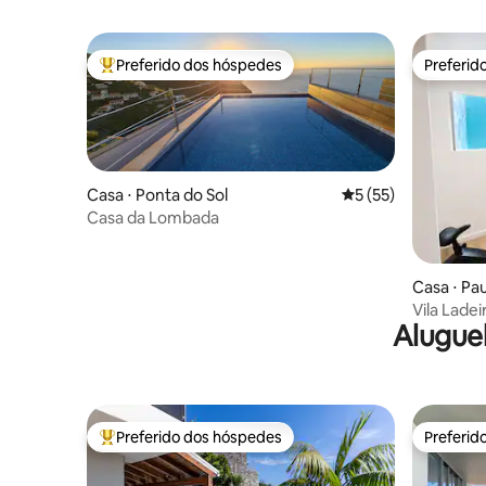
Preferido dos hóspedes
Preferid
Entre os melhores preferidos dos hóspedes
Preferid
Casa ⋅ Ponta do Sol
5 de uma avaliação 
5 (55)
Casa da Lombada
Casa ⋅ Pa
Vila Lade
Alugue
Preferido dos hóspedes
Preferid
Entre os melhores preferidos dos hóspedes
Preferid