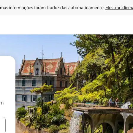
mas informações foram traduzidas automaticamente. 
Mostrar idioma
om
ore-os usando as seta para cima e para baixo do teclado ou tocando e