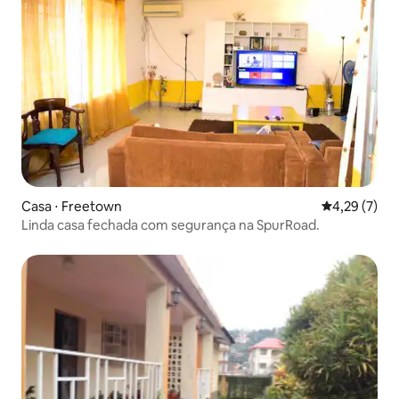
Casa ⋅ Freetown
4,29 de uma 
4,29 (7)
Linda casa fechada com segurança na SpurRoad.