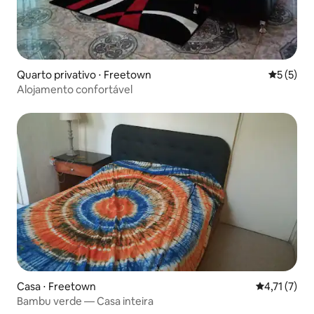
Quarto privativo ⋅ Freetown
5 de uma 
5 (5)
Alojamento confortável
Casa ⋅ Freetown
4,71 de uma 
4,71 (7)
Bambu verde — Casa inteira