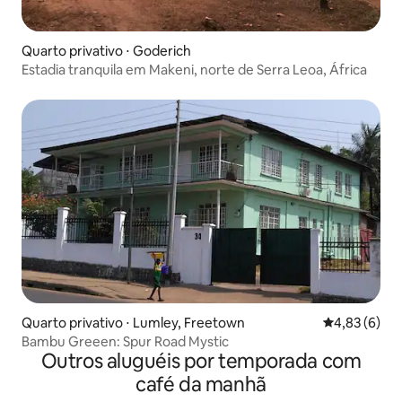
Quarto privativo ⋅ Goderich
Estadia tranquila em Makeni, norte de Serra Leoa, África
Quarto privativo ⋅ Lumley, Freetown
4,83 de uma 
4,83 (6)
Bambu Greeen: Spur Road Mystic
Outros aluguéis por temporada com
café da manhã