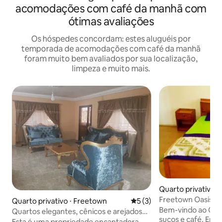
acomodações com café da manhã com
ótimas avaliações
Os hóspedes concordam: estes aluguéis por
temporada de acomodações com café da manhã
foram muito bem avaliados por sua localização,
limpeza e muito mais.
Quarto privativo 
Freetown Oasis 2
Quarto privativo ⋅ Freetown
5 de uma avaliação média d
5 (3)
Bem-vindo ao Oasi
Quartos elegantes, cênicos e arejados
sucos e café. Embora estejamos muito
em um neibrhd seguro
Esta é uma propriedade encantadora,