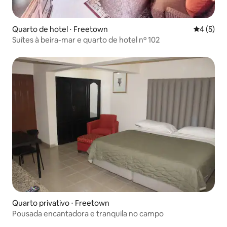
Quarto de hotel ⋅ Freetown
4 de uma 
4 (5)
Suítes à beira-mar e quarto de hotel nº 102
Quarto privativo ⋅ Freetown
Pousada encantadora e tranquila no campo