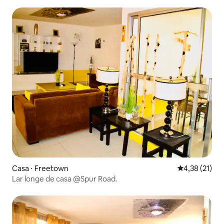
Casa ⋅ Freetown
4,38 de uma a
4,38 (21)
Lar longe de casa @Spur Road.