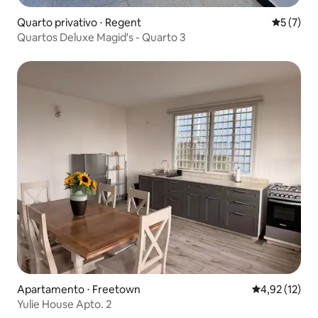
Quarto privativo ⋅ Regent
5 de uma 
5 (7)
Quartos Deluxe Magid's - Quarto 3
Apartamento ⋅ Freetown
4,92 de uma a
4,92 (12)
Yulie House Apto. 2