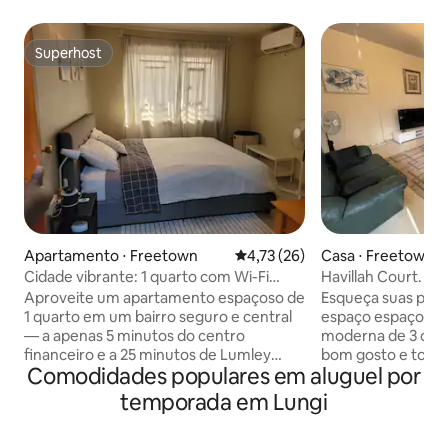
Superhost
Superhost
Apartamento ⋅ Freetown
4,73 de uma avaliação média de
4,73 (26)
Casa ⋅ Freetown
Cidade vibrante: 1 quarto com Wi-Fi
Havillah Court. To
grátis, ar-condicionado e energia 24h
Ar condicionado. Wi
Aproveite um apartamento espaçoso de
Esqueça suas pre
1 quarto em um bairro seguro e central
espaço espaçoso 
— a apenas 5 minutos do centro
moderna de 3 ca
financeiro e a 25 minutos de Lumley
bom gosto e tota
Comodidades populares em aluguel por
Beach. Este flat oferece entrada
vistas panorâmica
privativa. Energia solar de reserva:
Perfeito para: Pe
temporada em Lungi
mantenha-se conectado com luzes e
remotamente, expa
carregamento durante quedas de
visitantes de negócios. Wi