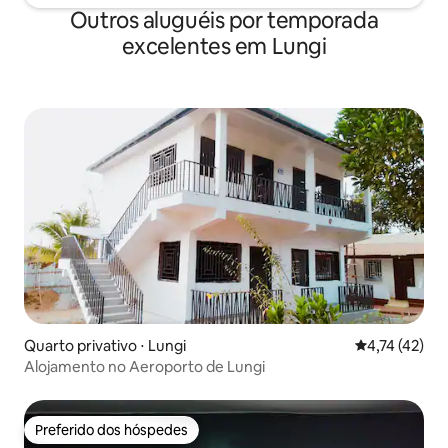
Outros aluguéis por temporada
excelentes em Lungi
Quarto privativo ⋅ Lungi
4,74 de uma a
4,74 (42)
Alojamento no Aeroporto de Lungi
Preferido dos hóspedes
Preferido dos hóspedes