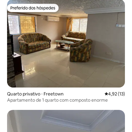
Preferido dos hóspedes
Preferido dos hóspedes
Quarto privativo ⋅ Freetown
4,92 de uma a
4,92 (13)
Apartamento de 1 quarto com composto enorme