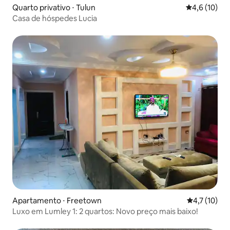
Quarto privativo ⋅ Tulun
4,6 de uma a
4,6 (10)
Casa de hóspedes Lucia
Apartamento ⋅ Freetown
4,7 de uma a
4,7 (10)
Luxo em Lumley 1: 2 quartos: Novo preço mais baixo!