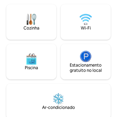
energia. Controle total de temperatura:
sanitário dos hóspedes AC Ut
ar-condicionado no quarto e na sala.
Energia solar Est
Ideal para negócios: mesa de trabalho
Guarda de seguran
dedicada, Wi-Fi de alta velocidade e TV a
Observe que o Havi
cabo. Totalmente equipada: cozinha
topo de um morro,
com fogão, micro-ondas, geladeira e
por uma estrada p
Cozinha
Wi-Fi
máquina de lavar. Interação com os
rodovia principal.
hóspedes: Check-in: 15h | Check-out:
bom carro, de pre
12h (flexível mediante solicitação).
possa subir colinas
Estacionamento
Piscina
gratuito no local
Ar-condicionado