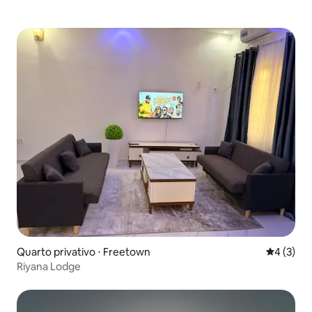
Quarto privativo ⋅ Freetown
4 de uma 
4 (3)
Riyana Lodge