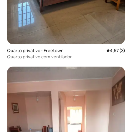
Quarto privativo ⋅ Freetown
4,67 de uma 
4,67 (3)
Quarto privativo com ventilador