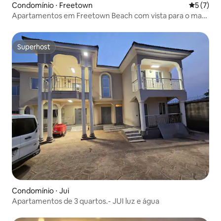
Condomínio ⋅ Freetown
5 de uma 
5 (7)
Apartamentos em Freetown Beach com vista para o mar
e a baía
Superhost
Superhost
Condomínio ⋅ Jui
Apartamentos de 3 quartos.- JUI luz e água