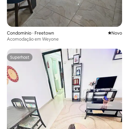
Condomínio ⋅ Freetown
Novo lugar
Novo
Acomodação em Weyone
Superhost
Superhost