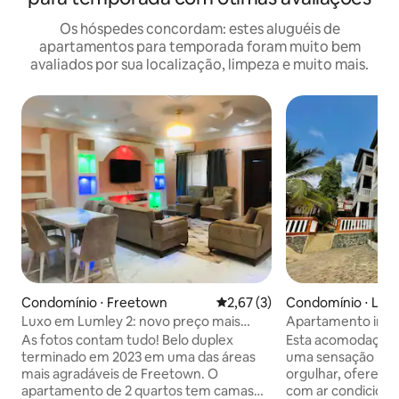
Os hóspedes concordam: estes aluguéis de
apartamentos para temporada foram muito bem
avaliados por sua localização, limpeza e muito mais.
Condomínio ⋅ Freetown
2,67 de uma avaliação média d
2,67 (3)
Condomínio ⋅ Leo
Luxo em Lumley 2: novo preço mais
Apartamento inde
baixo!
quartos - Gbane 
As fotos contam tudo! Belo duplex
Esta acomodação ú
terminado em 2023 em uma das áreas
uma sensação mod
mais agradáveis de Freetown. O
orgulhar, oferece
apartamento de 2 quartos tem camas
com ar condiciona