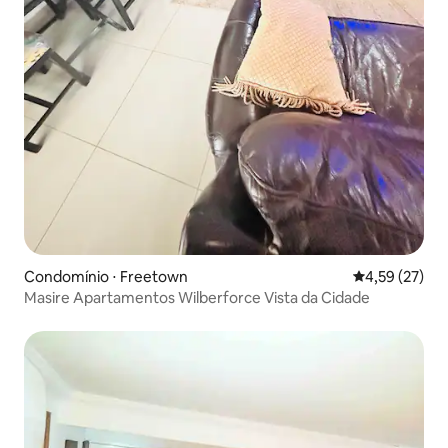
Condomínio ⋅ Freetown
4,59 de uma a
4,59 (27)
Masire Apartamentos Wilberforce Vista da Cidade