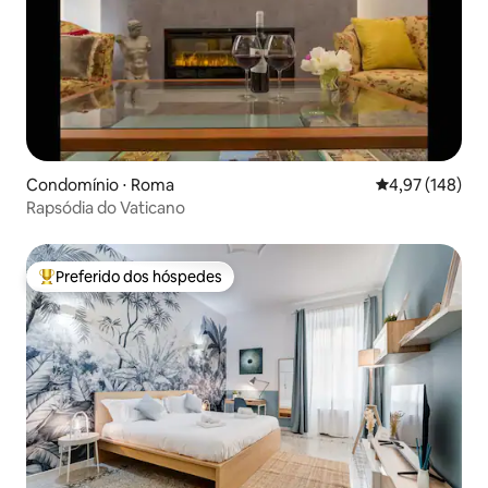
Condomínio ⋅ Roma
4,97 de uma av
4,97 (148)
Rapsódia do Vaticano
Preferido dos hóspedes
Entre os melhores preferidos dos hóspedes