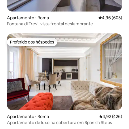
Apartamento ⋅ Roma
4,96 de uma ava
4,96 (605)
Fontana di Trevi, vista frontal deslumbrante
Preferido dos hóspedes
Preferido dos hóspedes
Apartamento ⋅ Roma
4,92 de uma av
4,92 (426)
Apartamento de luxo na cobertura em Spanish Steps