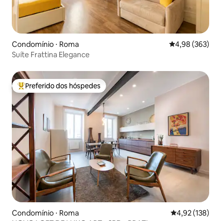
Condomínio ⋅ Roma
4,98 de uma ava
4,98 (363)
Suíte Frattina Elegance
Preferido dos hóspedes
Entre os melhores preferidos dos hóspedes
Condomínio ⋅ Roma
4,92 de uma av
4,92 (138)