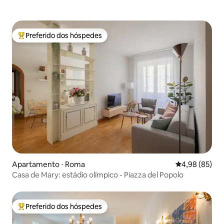
Preferido dos hóspedes
Entre os melhores preferidos dos hóspedes
Apartamento ⋅ Roma
4,98 de uma a
4,98 (85)
Casa de Mary: estádio olímpico - Piazza del Popolo
Preferido dos hóspedes
Entre os melhores preferidos dos hóspedes