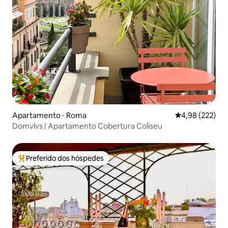
Apartamento ⋅ Roma
4,98 de uma av
4,98 (222)
Domvlvs | Apartamento Cobertura Coliseu
Preferido dos hóspedes
Entre os melhores preferidos dos hóspedes