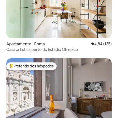
Apartamento ⋅ Roma
4,84 de uma av
4,84 (135)
Casa artística perto do Estádio Olímpico
Preferido dos hóspedes
Entre os melhores preferidos dos hóspedes