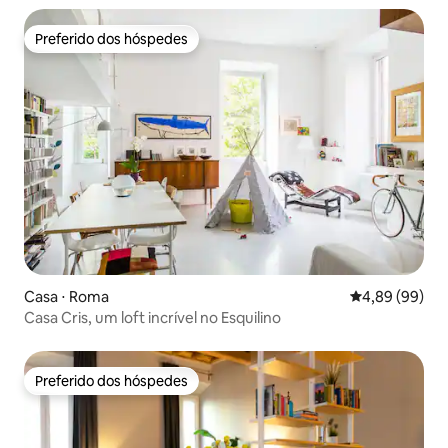
Preferido dos hóspedes
Preferido dos hóspedes
Casa ⋅ Roma
4,89 de uma av
4,89 (99)
Casa Cris, um loft incrível no Esquilino
Preferido dos hóspedes
Preferido dos hóspedes