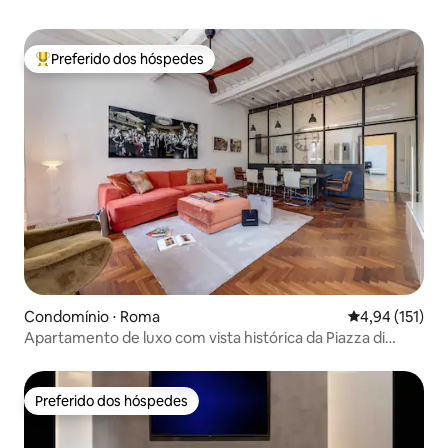
Preferido dos hóspedes
Entre os melhores preferidos dos hóspedes
Condomínio ⋅ Roma
4,94 de uma av
4,94 (151)
Apartamento de luxo com vista histórica da Piazza di
Spagna
Preferido dos hóspedes
Preferido dos hóspedes