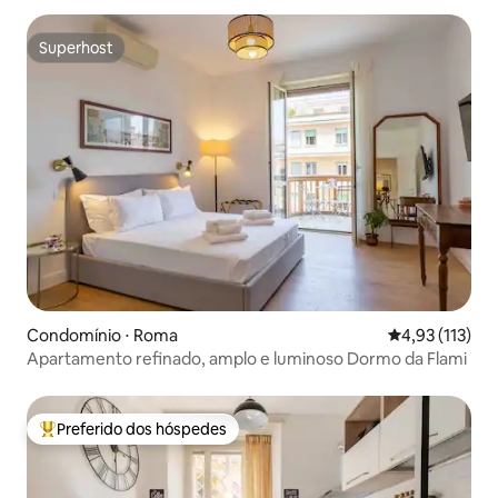
Superhost
Superhost
Condomínio ⋅ Roma
4,93 de uma av
4,93 (113)
Apartamento refinado, amplo e luminoso Dormo da Flami
Preferido dos hóspedes
Entre os melhores preferidos dos hóspedes