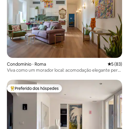
Condomínio ⋅ Roma
5 de uma a
5 (83)
Viva como um morador local: acomodação elegante perto
do centro
Preferido dos hóspedes
Entre os melhores preferidos dos hóspedes