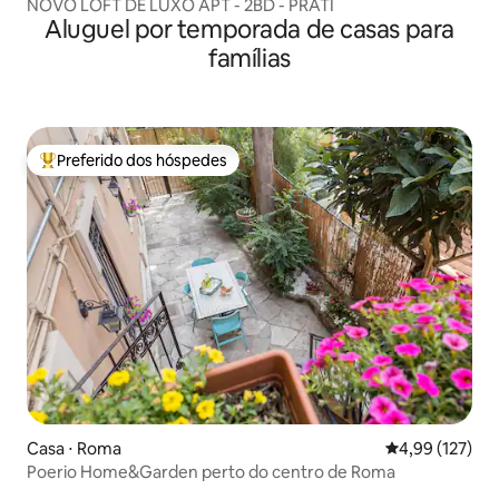
NOVO LOFT DE LUXO APT - 2BD - PRATI
Aluguel por temporada de casas para
famílias
Preferido dos hóspedes
Entre os melhores preferidos dos hóspedes
Casa ⋅ Roma
4,99 de uma av
4,99 (127)
Poerio Home&Garden perto do centro de Roma