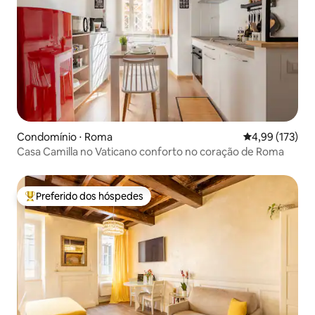
Condomínio ⋅ Roma
4,99 de uma av
4,99 (173)
Casa Camilla no Vaticano conforto no coração de Roma
Preferido dos hóspedes
Entre os melhores preferidos dos hóspedes