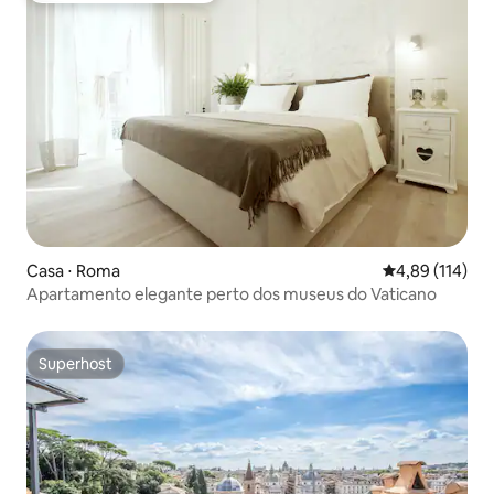
Casa ⋅ Roma
4,89 de uma av
4,89 (114)
Apartamento elegante perto dos museus do Vaticano
Superhost
Superhost