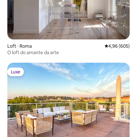
Loft ⋅ Roma
4,96 de uma ava
4,96 (605)
O loft do amante da arte
Luxe
Luxe