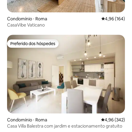
Condomínio ⋅ Roma
4,96 de uma av
4,96 (164)
CasaVibe Vaticano
Preferido dos hóspedes
Preferido dos hóspedes
Condomínio ⋅ Roma
4,96 de uma ava
4,96 (342)
Casa Villa Balestra com jardim e estacionamento gratuito