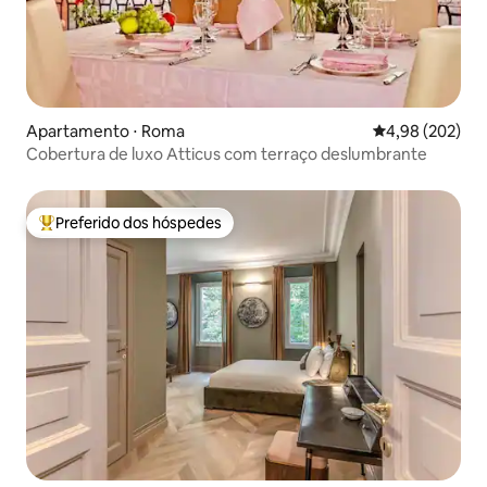
Apartamento ⋅ Roma
4,98 de uma ava
4,98 (202)
Cobertura de luxo Atticus com terraço deslumbrante
Preferido dos hóspedes
Entre os melhores preferidos dos hóspedes