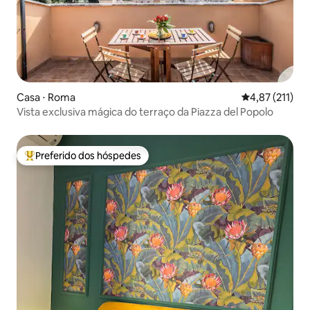
Casa ⋅ Roma
4,87 de uma av
4,87 (211)
Vista exclusiva mágica do terraço da Piazza del Popolo
Preferido dos hóspedes
Entre os melhores preferidos dos hóspedes