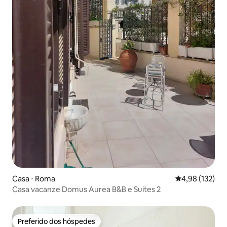
Casa ⋅ Roma
4,98 de uma av
4,98 (132)
Casa vacanze Domus Aurea B&B e Suites 2
Preferido dos hóspedes
Preferido dos hóspedes