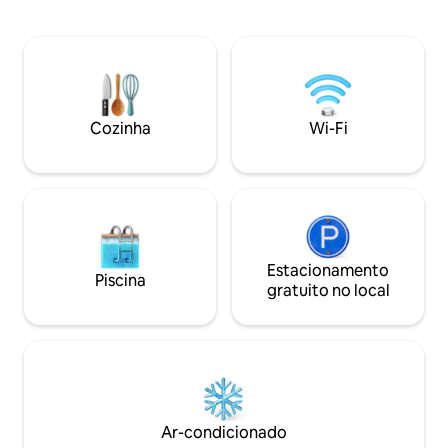
totalmente mobili
sistema de ar condicionado de alto nível
cama de casal. A 
em todos os quartos, sistema de som
Praça de São Pedr
sem fio em vários quartos, banho de
Vaticano. Com vis
vapor, bem como banheira. Saia pela
Pedro. A 2 minuto
porta da frente para jogar sua moeda e
público, ônibus e 
mergulhar na atmosfera animada do
facilmente a todos 
centro da cidade.
Cozinha
Wi-Fi
históricos.
Estacionamento
Piscina
gratuito no local
Ar-condicionado