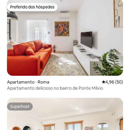
Preferido dos hóspedes
Preferido dos hóspedes
Apartamento ⋅ Roma
4,96 de uma a
4,96 (50)
Apartamento delicioso no bairro de Ponte Milvio
Superhost
Superhost