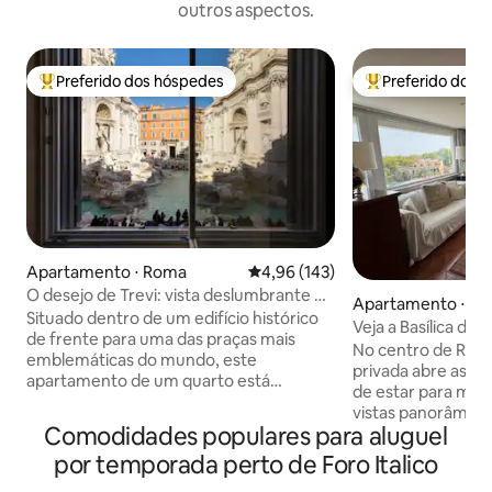
outros aspectos.
Preferido dos hóspedes
Preferido dos 
Entre os melhores preferidos dos hóspedes
Entre os melhore
Apartamento ⋅ Roma
4,96 de uma avaliação média de 
4,96 (143)
O desejo de Trevi: vista deslumbrante da
Apartamento ⋅ R
Fonte de Trevi
Situado dentro de um edifício histórico
Veja a Basílica de
de frente para uma das praças mais
terraço no centr
No centro de Rom
emblemáticas do mundo, este
privada abre as p
apartamento de um quarto está
de estar para maxi
localizado no primeiro andar e possui
vistas panorâmica
comodidades modernas e um pátio
Comodidades populares para aluguel
da Basílica de São
invejável, perfeito para jantares ao ar
época, azulejos d
por temporada perto de Foro Italico
livre. Ideal para casais ou famílias
sensação tradicion
pequenas, o apartamento dispõe de