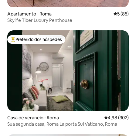
Apartamento ⋅ Roma
5 de uma a
5 (85)
Skylife Tiber Luxury Penthouse
Preferido dos hóspedes
Entre os melhores preferidos dos hóspedes
Casa de veraneio ⋅ Roma
4,98 de uma ava
4,98 (302)
Sua segunda casa, Roma La porta Sul Vaticano, Roma