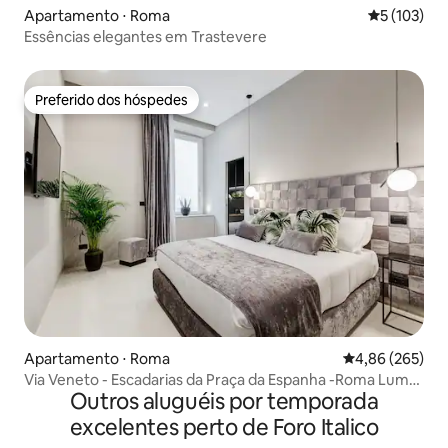
Apartamento ⋅ Roma
5 de uma av
5 (103)
Essências elegantes em Trastevere
Preferido dos hóspedes
Preferido dos hóspedes
Apartamento ⋅ Roma
4,86 de uma ava
4,86 (265)
Via Veneto - Escadarias da Praça da Espanha -Roma Luma
Outros aluguéis por temporada
Suite 29
excelentes perto de Foro Italico