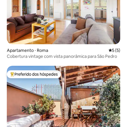
Apartamento ⋅ Roma
5 de uma 
5 (5)
Cobertura vintage com vista panorâmica para São Pedro
Preferido dos hóspedes
Entre os melhores preferidos dos hóspedes