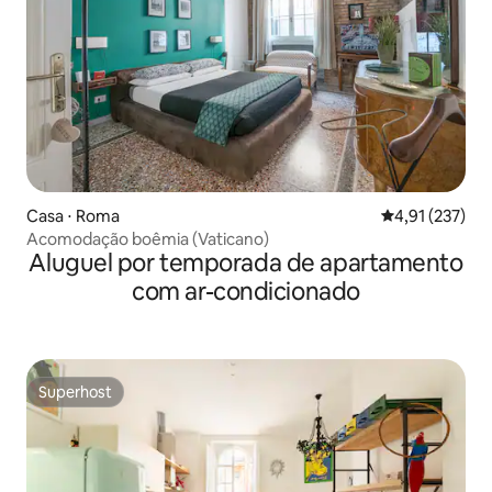
Casa ⋅ Roma
4,91 de uma av
4,91 (237)
Acomodação boêmia (Vaticano)
Aluguel por temporada de apartamento
com ar-condicionado
Superhost
Superhost