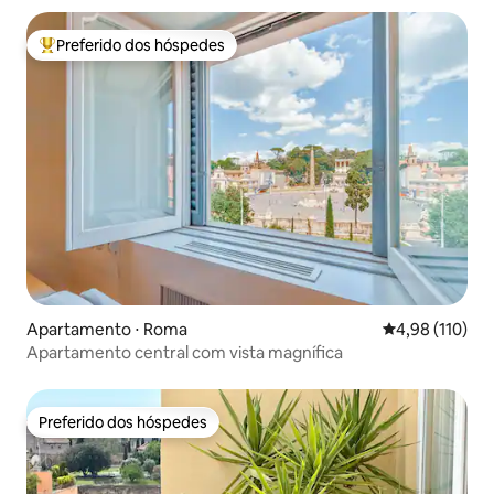
Preferido dos hóspedes
Entre os melhores preferidos dos hóspedes
Apartamento ⋅ Roma
4,98 de uma av
4,98 (110)
Apartamento central com vista magnífica
Preferido dos hóspedes
Preferido dos hóspedes