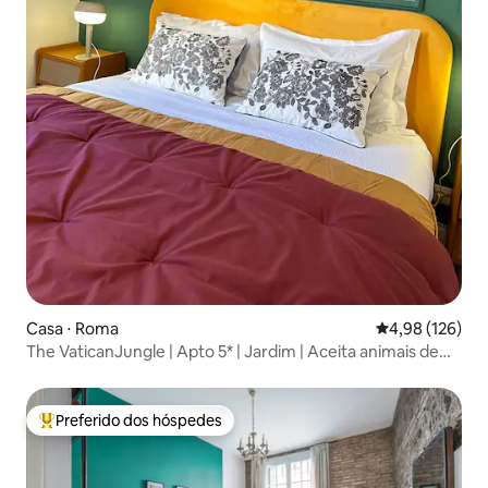
Casa ⋅ Roma
4,98 de uma av
4,98 (126)
The VaticanJungle | Apto 5* | Jardim | Aceita animais de
estimação
Preferido dos hóspedes
Entre os melhores preferidos dos hóspedes