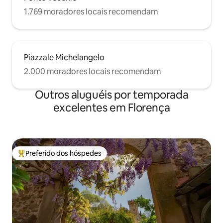
centro da cidade fica a apenas 15
1.769 moradores locais recomendam
minutos a pé. DE ÔNIBUS: a poucos
passos do prédio há ônibus para o centro
da cidade e a estação.
Piazzale Michelangelo
2.000 moradores locais recomendam
Outros aluguéis por temporada
excelentes em Florença
Preferido dos hóspedes
Entre os melhores preferidos dos hóspedes