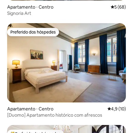
Apartamento ⋅ Centro
5 de uma a
5 (68)
Signoria Art
Preferido dos hóspedes
Preferido dos hóspedes
Apartamento ⋅ Centro
4,9 de uma a
4,9 (10)
[Duomo] Apartamento histórico com afrescos