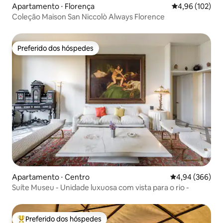
Apartamento ⋅ Florença
4,96 de uma av
4,96 (102)
Coleção Maison San Niccolò Always Florence
Preferido dos hóspedes
Preferido dos hóspedes
Apartamento ⋅ Centro
4,94 de uma ava
4,94 (366)
Suíte Museu - Unidade luxuosa com vista para o rio -
Preferido dos hóspedes