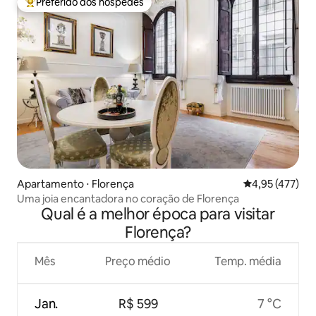
Preferido dos hóspedes
Entre os melhores preferidos dos hóspedes
Apartamento ⋅ Florença
4,95 de uma av
4,95 (477)
Uma joia encantadora no coração de Florença
Qual é a melhor época para visitar
Florença?
Mês
Preço médio
Temp. média
Jan.
R$ 599
7 °C