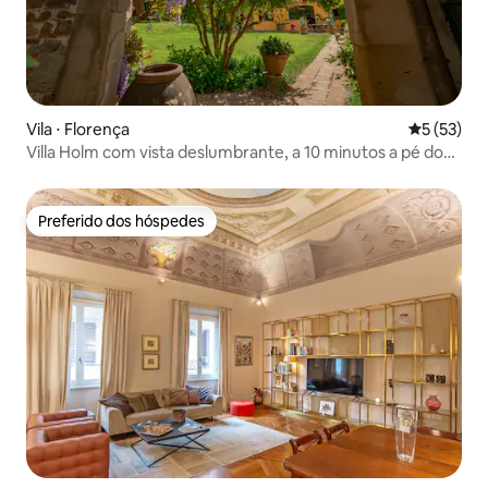
Vila ⋅ Florença
5 de uma a
5 (53)
Villa Holm com vista deslumbrante, a 10 minutos a pé do
centro da cidade
Preferido dos hóspedes
Preferido dos hóspedes