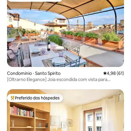
Entre os melhores preferidos dos hóspedes
Condomínio ⋅ Santo Spirito
4,98 de uma a
4,98 (61)
[Oltrarno Elegance] Joia escondida com vista para
Florença
Preferido dos hóspedes
Entre os melhores preferidos dos hóspedes