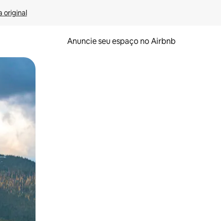
 original
Anuncie seu espaço no Airbnb
 deslizando o dedo na tela.