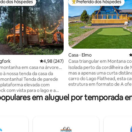
rido dos hóspedes
Preferido dos hóspedes
 melhores preferidos dos hóspedes
Entre os melhores preferidos d
édia de 5, 100 avaliações
Casa ⋅ Elmo
4
Casa triangular em Montana co
igfork
4,98 de uma avaliação média de 5, 247 avalia
4,98 (247)
para o lago | Minigolfe | Banheir
Isolada perto da cordilheira de
 montanha em casa na árvore
hidromassagem
mas a apenas uma curta distânc
lathead
 à nossa tenda da casa da
carro do Lago Flathead, esta c
a montanha! Tenda de parede
estrutura em formato de A ofe
 plataforma elevada com
combinação perfeita de confor
ck com vista para o lago e a
moderno e charme rústico, im
pulares em aluguel por temporada e
 Relaxe na sauna de cedro
paisagens deslumbrantes, ofe
com mergulho a frio e
uma fuga ideal e um retiro aco
o ar livre (quente!). Água
com vistas deslumbrantes que
e montanha fresca. Banheiro
alimentam a alma! Esta casa A-Frame
otalmente novo 2025! Fogão a
única inclui um putting green, 
ro da tenda para noites frias.
de hidromassagem e quatro
até o topo da montanha para