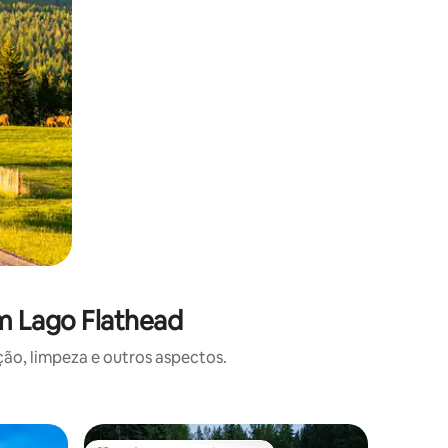
m Lago Flathead
o, limpeza e outros aspectos.
Casa na 