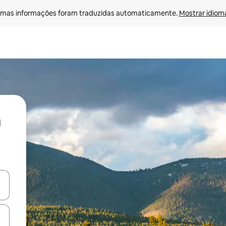
mas informações foram traduzidas automaticamente. 
Mostrar idioma
ore-os usando as seta para cima e para baixo do teclado ou tocando e