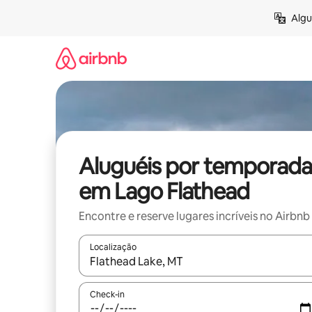
Pular
Algu
para
o
conteúdo
Aluguéis por temporada
em Lago Flathead
Encontre e reserve lugares incríveis no Airbnb
Localização
Quando os resultados estiverem disponíveis, expl
Check-in