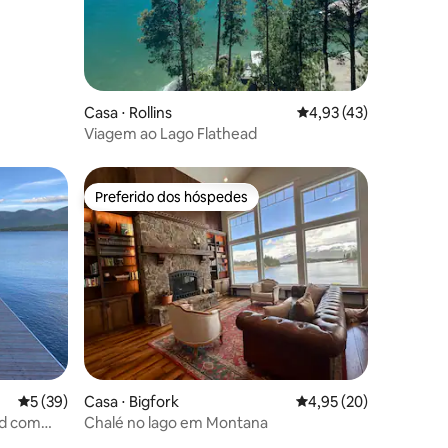
Casa ⋅ Rollins
4,93 de uma avaliação
4,93 (43)
Viagem ao Lago Flathead
Preferido dos hóspedes
os hóspedes
Preferido dos hóspedes
ções
5 de uma avaliação média de 5, 39 avaliações
5 (39)
Casa ⋅ Bigfork
4,95 de uma avaliação
4,95 (20)
ad com
Chalé no lago em Montana