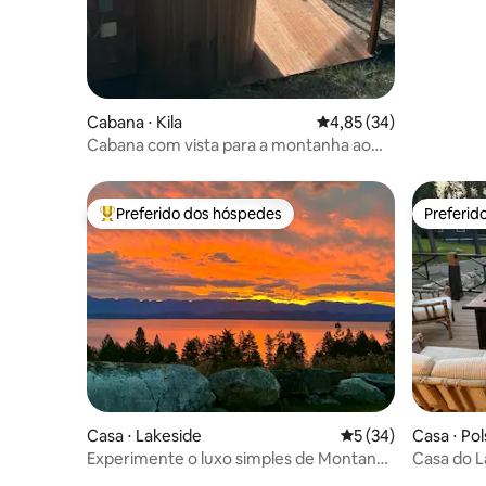
Cabana ⋅ Kila
4,85 de uma avaliação 
4,85 (34)
Cabana com vista para a montanha ao
pôr do sol
Preferido dos hóspedes
Preferid
Entre os melhores preferidos dos hóspedes
Preferid
Casa ⋅ Lakeside
5 de uma avaliação 
5 (34)
Casa ⋅ Po
Experimente o luxo simples de Montana
Casa do L
(Casa de campo #3)