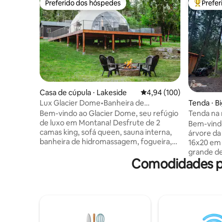
Preferido dos hóspedes
Prefe
Preferido dos hóspedes
Entre os
Casa de cúpula ⋅ Lakeside
4,94 de uma avaliação m
4,94 (100)
Lux Glacier Dome•Banheira de
Tenda ⋅ B
hidromassagem•Sauna•Caminhada 2
Bem-vindo ao Glacier Dome, seu refúgio
Tenda na
FlatheadLake
de luxo em Montana! Desfrute de 2
no lago F
Bem-vindo
camas king, sofá queen, sauna interna,
árvore d
banheira de hidromassagem, fogueira,
16x20 em
cornhole, TV, banheiro completo,
grande de
cozinha, lavadora/secadora e Wi-Fi
Comodidades po
floresta.
rápido. A uma curta caminhada do Lago
completa 
Flathead, Tamarack Brewing, Lift Coffee
chuveiro a
e muito mais. Fique confortável durante
glacial d
todo o ano com os minisplits de
externo t
climatização. Se você está tomando café
lenha dent
no deck assistindo veados passearem, ou
Caminhe 