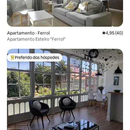
Apartamento ⋅ Ferrol
4,95 de uma a
4,95 (40)
Apartamento Esteiro "Ferrol"
Preferido dos hóspedes
Entre os melhores preferidos dos hóspedes