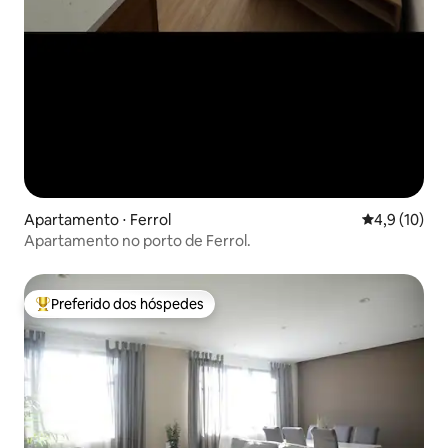
Apartamento ⋅ Ferrol
4,9 de uma a
4,9 (10)
Apartamento no porto de Ferrol.
Preferido dos hóspedes
Entre os melhores preferidos dos hóspedes