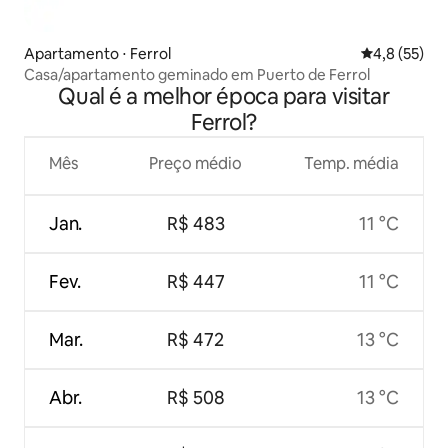
Apartamento ⋅ Ferrol
4,8 de uma a
4,8 (55)
Casa/apartamento geminado em Puerto de Ferrol
Qual é a melhor época para visitar
Ferrol?
Mês
Preço médio
Temp. média
Jan.
R$ 483
11 °C
Fev.
R$ 447
11 °C
Mar.
R$ 472
13 °C
Abr.
R$ 508
13 °C