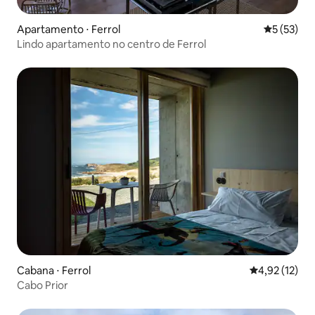
Apartamento ⋅ Ferrol
5 de uma a
5 (53)
Lindo apartamento no centro de Ferrol
Cabana ⋅ Ferrol
4,92 de uma a
4,92 (12)
Cabo Prior