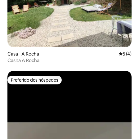
Casa ⋅ A Rocha
5 de uma 
5 (4)
Casita A Rocha
Preferido dos hóspedes
Preferido dos hóspedes