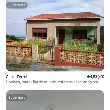
Superhost
Superhost
Casa ⋅ Ferrol
4,53 de uma a
4,53 (43)
Doniños, maravilha do mundo, estamos esperando por
você.
Superhost
Superhost