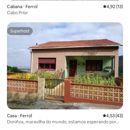
Cabana ⋅ Ferrol
4,92 de uma a
4,92 (13)
Cabo Prior
Superhost
Superhost
Casa ⋅ Ferrol
4,53 de uma a
4,53 (43)
Doniños, maravilha do mundo, estamos esperando por
você.