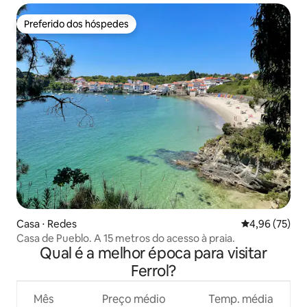
Preferido dos hóspedes
Preferido dos hóspedes
Casa ⋅ Redes
4,96 de uma a
4,96 (75)
Casa de Pueblo. A 15 metros do acesso à praia.
Qual é a melhor época para visitar
Ferrol?
Mês
Preço médio
Temp. média