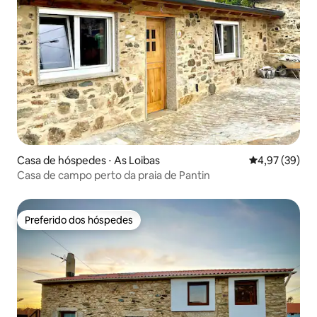
Casa de hóspedes ⋅ As Loibas
4,97 de uma a
4,97 (39)
Casa de campo perto da praia de Pantin
Preferido dos hóspedes
Preferido dos hóspedes