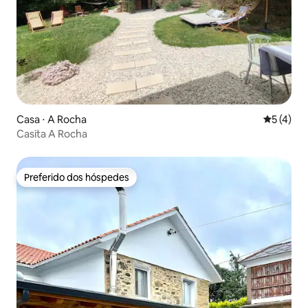
Casa ⋅ A Rocha
5 de uma 
5 (4)
Casita A Rocha
Preferido dos hóspedes
Preferido dos hóspedes