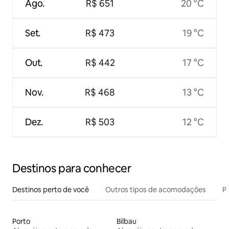
Ago.
R$ 651
20 °C
Set.
R$ 473
19 °C
Out.
R$ 442
17 °C
Nov.
R$ 468
13 °C
Dez.
R$ 503
12 °C
Destinos para conhecer
Destinos perto de você
Outros tipos de acomodações
Pr
Porto
Bilbau