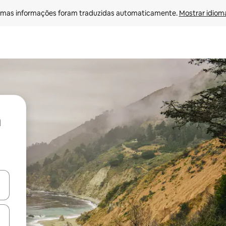
mas informações foram traduzidas automaticamente. 
Mostrar idioma
ore-os usando as seta para cima e para baixo do teclado ou tocando e