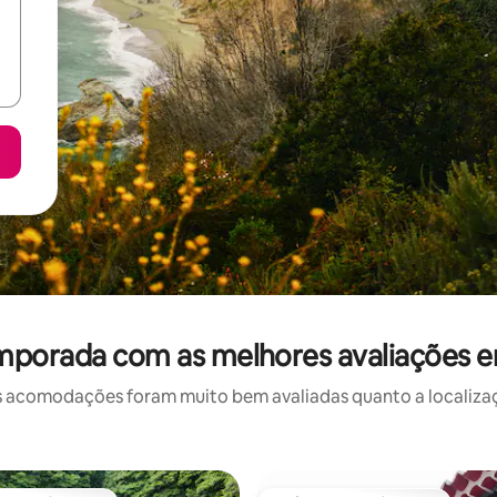
mporada com as melhores avaliações em
 acomodações foram muito bem avaliadas quanto a localizaçã