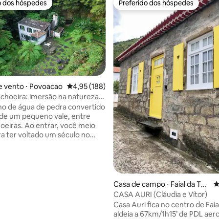
o dos hóspedes
Preferido dos hóspedes
o dos hóspedes
Preferido dos hóspedes
 vento ⋅ Povoacao
4,95 de uma avaliação média de 5, 188 avalia
4,95 (188)
achoeira: imersão na natureza
média de 5, 47 avaliações
o de água de pedra convertido
de um pequeno vale, entre
oeiras. Ao entrar, você meio
a ter voltado um século no
som não para — ele
 você até dormir e é a
coisa que você ouve pela
ocê deixa o carro em uma
iga acima e desce por um
Casa de campo ⋅ Faial da Ter
4
aminho rústico; abaixo dele, a
ra
CASA AURI (Cláudia e Vítor)
de se abre. Dois vilarejos e um
Casa Auri fica no centro de Faia
mercado ficam a cem metros
aldeia a 67km/1h15’ de PDL aer
ia, lembrando que a civilização