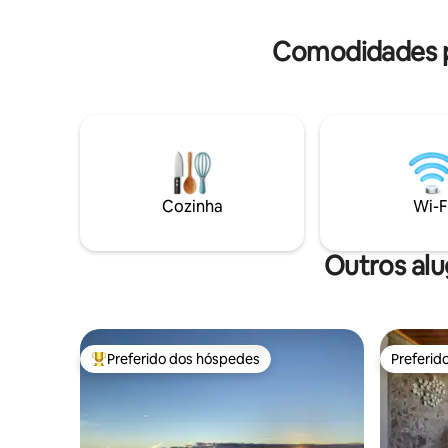
fica em um jardim privado de 5.000 m² —
ainda est
perfeito para casais ou qualquer pessoa
você está
Comodidades po
que queira se reconectar com a
natureza.
Cozinha
Wi-F
Outros alu
Preferido dos hóspedes
Preferid
Entre os melhores preferidos dos hóspedes
Preferid