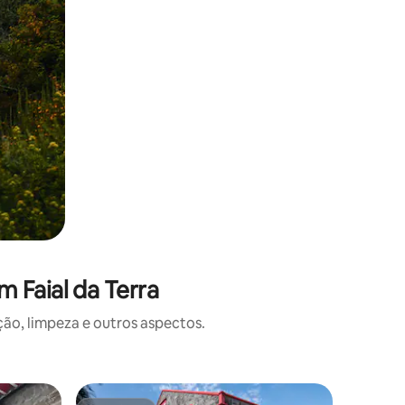
 Faial da Terra
o, limpeza e outros aspectos.
Casa ⋅ P