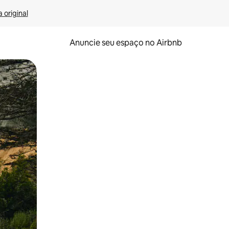
 original
Anuncie seu espaço no Airbnb
 deslizando o dedo na tela.