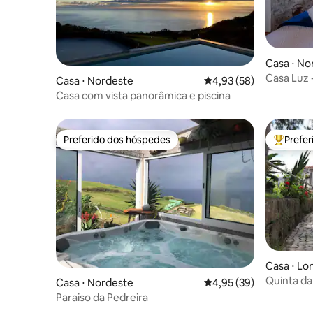
Casa ⋅ No
Casa Luz 
Casa ⋅ Nordeste
4,93 de uma avaliação 
4,93 (58)
directo
Casa com vista panorâmica e piscina
Preferido dos hóspedes
Prefe
Preferido dos hóspedes
Entre os
Casa ⋅ Lo
Quinta da
Casa ⋅ Nordeste
4,95 de uma avaliação 
4,95 (39)
Paraiso da Pedreira