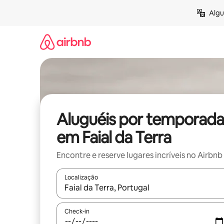
Pular
Algu
para
o
conteúdo
Aluguéis por temporada
em Faial da Terra
Encontre e reserve lugares incríveis no Airbnb
Localização
Quando os resultados estiverem disponíveis, expl
Check-in