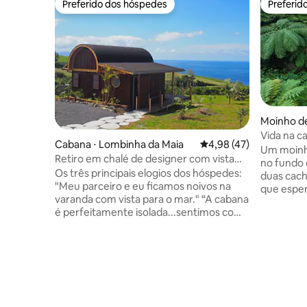
Preferido dos hóspedes
Preferid
Preferido dos hóspedes
Preferid
Moinho de
Vida na c
Cabana ⋅ Lombinha da Maia
4,98 de uma avaliação 
4,98 (47)
isolada
Um moinh
Retiro em chalé de designer com vista
no fundo 
para o mar
Os três principais elogios dos hóspedes:
duas cach
"Meu parceiro e eu ficamos noivos na
que esper
varanda com vista para o mar." “A cabana
tempo. O 
é perfeitamente isolada...sentimos como
acompanha
se estivéssemos em nossa própria
primeira 
bolha!!" "Os anfitriões vão além com
manhã. V
guias atenciosos e delícias locais." A
ponte ant
partir do momento em que você chegar,
pequeno c
você sentirá o peso sair de seus ombros.
proprieda
Feito à mão com madeira local e
pequeno 
inspirado no design japonês, este retiro
de distânc