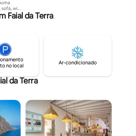
spuma
vizinhos. Restaurantes e supermercados
 sofá, wi-
 Faial da Terra
a,
sa de
secador
ntoinha
m,
o.
Terra
o e
ionamento
Ar-condicionado
to no local
al da Terra