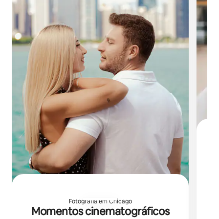
e
Fotografia em Chicago
co
Momentos cinematográficos