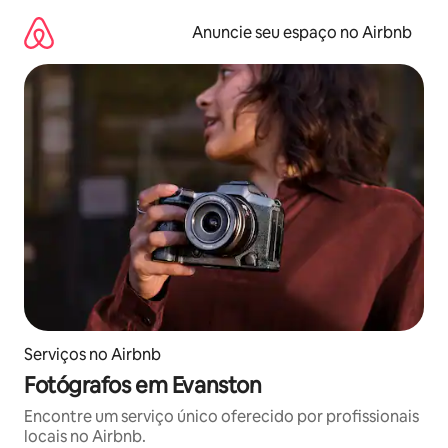
Pular
para
Anuncie seu espaço no Airbnb
o
conteúdo
Serviços no Airbnb
Fotógrafos em Evanston
Encontre um serviço único oferecido por profissionais
locais no Airbnb.