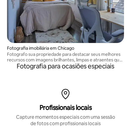
Fotografia imobiliária em Chicago
Fotografo sua propriedade para destacar seus melhores
recursos com imagens brilhantes, limpas e atraentes que
Fotografia para ocasiões especiais
ajudam seu anúncio a se destacar e atrair mais reservas
Profissionais locais
Capture momentos especiais com uma sessão
de fotos com profissionais locais