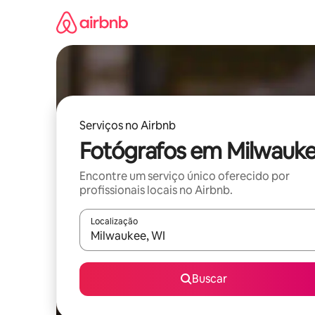
Pular
para
o
conteúdo
Serviços no Airbnb
Fotógrafos em Milwauk
Encontre um serviço único oferecido por
profissionais locais no Airbnb.
Localização
Quando os resultados estiverem disponíveis, expl
Buscar