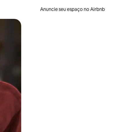
Anuncie seu espaço no Airbnb
 deslizando o dedo na tela.