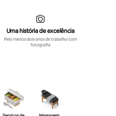
Uma história de excelência
Pelo menos dois anos de trabalho com
fotografia
Serviços de
Massagem
Maquiagem
Hai