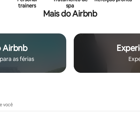
trainers
spa
Mais do Airbnb
 Airbnb
Experi
ara as férias
Expe
de você