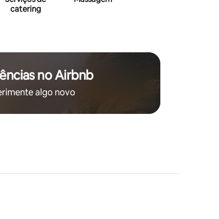
catering
ências no Airbnb
rimente algo novo