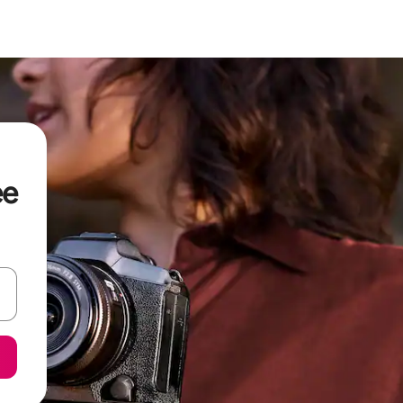
ee
ore-os usando as seta para cima e para baixo do teclado ou tocando e