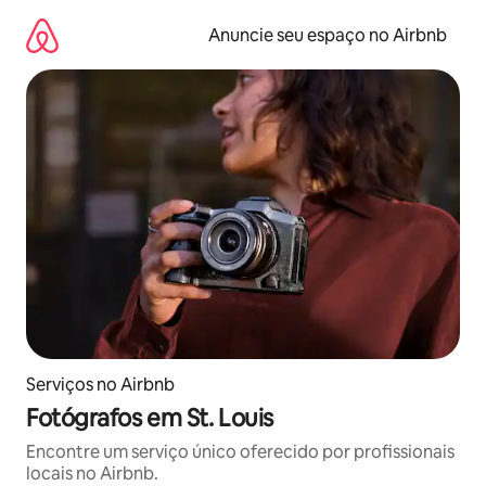
Pular
para
Anuncie seu espaço no Airbnb
o
conteúdo
Serviços no Airbnb
Fotógrafos em St. Louis
Encontre um serviço único oferecido por profissionais
locais no Airbnb.