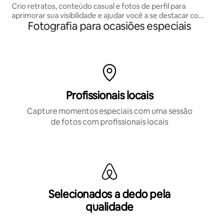
Crio retratos, conteúdo casual e fotos de perfil para
aprimorar sua visibilidade e ajudar você a se destacar com
Fotografia para ocasiões especiais
imagens autênticas e atraentes que capturam seu estilo e
personalidade únicos.
Profissionais locais
Capture momentos especiais com uma sessão
de fotos com profissionais locais
Selecionados a dedo pela
qualidade