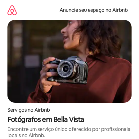
Pular
para
Anuncie seu espaço no Airbnb
o
conteúdo
Serviços no Airbnb
Fotógrafos em Bella Vista
Encontre um serviço único oferecido por profissionais
locais no Airbnb.