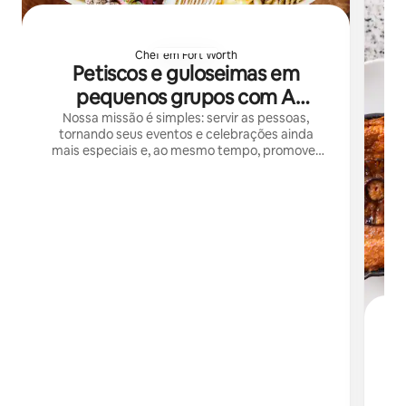
Chef em Fort Worth
Petiscos e guloseimas em
pequenos grupos com A
Sprinkle of Salt
Nossa missão é simples: servir as pessoas,
tornando seus eventos e celebrações ainda
mais especiais e, ao mesmo tempo, promover
um espírito de generosidade e bondade.