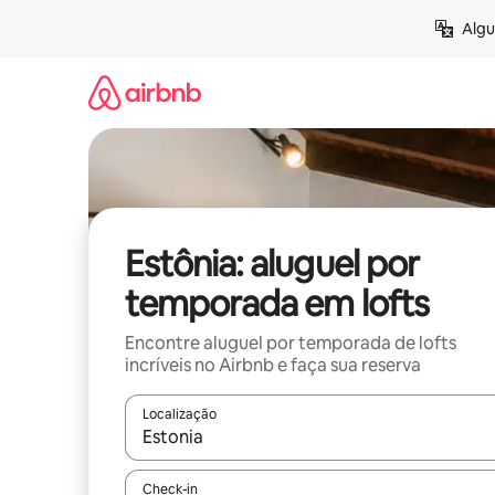
Pular
Algu
para
o
conteúdo
Estônia: aluguel por
temporada em lofts
Encontre aluguel por temporada de lofts
incríveis no Airbnb e faça sua reserva
Localização
Quando os resultados estiverem disponíveis, expl
Check-in