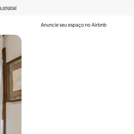
 original
Anuncie seu espaço no Airbnb
 deslizando o dedo na tela.