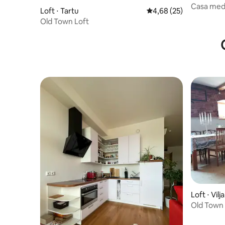
Casa medi
Loft ⋅ Tartu
4,68 de uma avaliação 
4,68 (25)
Velha de T
Old Town Loft
Loft ⋅ Vilj
Old Town 