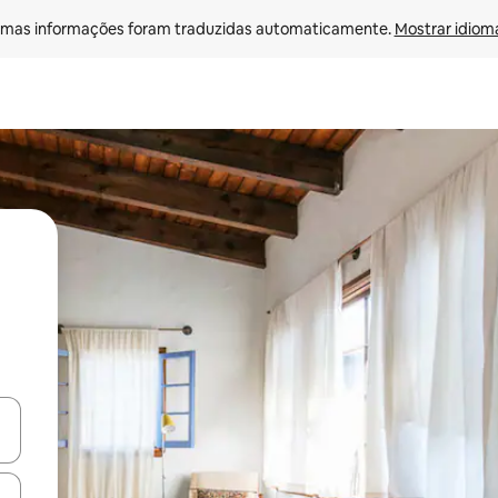
mas informações foram traduzidas automaticamente. 
Mostrar idioma
ore-os usando as seta para cima e para baixo do teclado ou tocando e