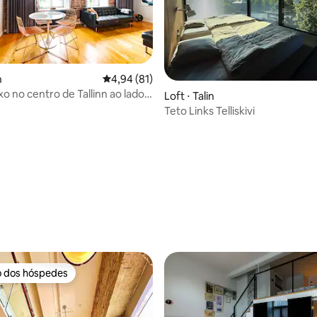
n
4,94 de uma avaliação média de 5, 81 avalia
4,94 (81)
xo no centro de Tallinn ao lado
Loft ⋅ Talin
 velha
Teto Links Telliskivi
média de 5, 99 avaliações
o dos hóspedes
o dos hóspedes