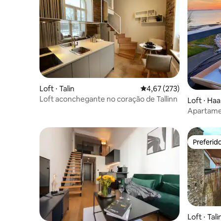
Loft ⋅ Talin
4,67 de uma avaliação m
4,67 (273)
Loft aconchegante no coração de Tallinn
Loft ⋅ Ha
Apartame
terraço c
Preferid
Preferid
Loft ⋅ Tali