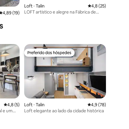
Loft ⋅ Talin
4,8 de uma avaliação
4,8 (25)
LOFT artístico e alegre na Fábrica de
4,89 de uma avaliação média de 5, 19 avaliações
4,89 (19)
Põhjala
s
Preferido dos hóspedes
Preferido dos hóspedes
4,8 de uma avaliação média de 5, 5 avaliações
4,8 (5)
Loft ⋅ Talin
4,9 de uma avaliação
4,9 (78)
al e um
Loft elegante ao lado da cidade histórica
ções