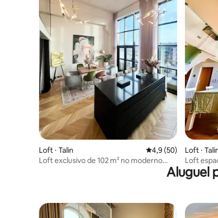
Loft ⋅ Talin
4,9 de uma avaliação 
4,9 (50)
Loft ⋅ Tali
Loft exclusivo de 102 m² no moderno
Loft espa
Aluguel 
Noblessner