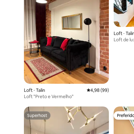
Loft ⋅ Tali
Loft de lu
da cidade
Loft ⋅ Talin
4,98 de uma avaliação 
4,98 (99)
Loft "Preto e Vermelho"
Superhost
Preferid
Superhost
Preferid