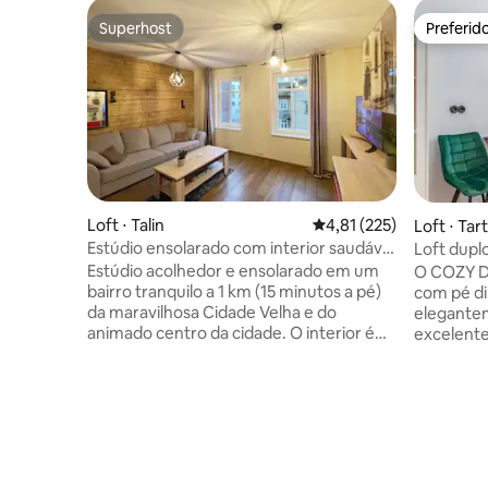
Superhost
Preferid
Superhost
Preferid
Loft ⋅ Talin
4,81 de uma avaliação m
4,81 (225)
Loft ⋅ Tar
Estúdio ensolarado com interior saudável
Loft dupl
e totalmente natural
prateleira
Estúdio acolhedor e ensolarado em um
O COZY D
bairro tranquilo a 1 km (15 minutos a pé)
com pé di
da maravilhosa Cidade Velha e do
elegante
animado centro da cidade. O interior é
excelente
saudável, com paredes de argila e piso de
Tartu. O 
madeira para equilibrar o microclima e a
gratuito 
umidade do ar em uma casa de madeira
equipada,
de 100 anos. Como um toque moderno,
programas
o vidro opaco separa o banheiro com um
no andar 
chuveiro com efeito de chuva. Ideal para
cima. O e
casais ou qualquer pessoa que queira
apartame