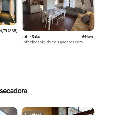
,79 de uma avaliação média de 5, 888 avaliações
4,79 (888)
Loft ⋅ Saku
Novo lugar para fi
Novo
dade
Loft elegante de dois andares com
charme atemporal
ções
 secadora
Superhost