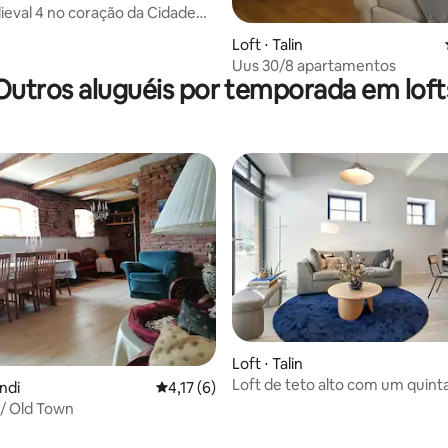
eval 4 no coração da Cidade
média de 5, 25 avaliações
allinn
Loft ⋅ Talin
Uus 30/8 apartamentos
Outros aluguéis por temporada em loft
Loft ⋅ Talin
Loft de teto alto com um quint
andi
4,17 de uma avaliação média de 5, 6 avalia
4,17 (6)
terraço.
/ Old Town