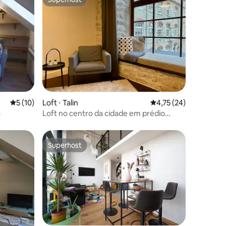
os hóspedes
Superhost
ções
5 de uma avaliação média de 5, 10 avaliações
5 (10)
Loft ⋅ Talin
4,75 de uma avaliação
4,75 (24)
a
Loft no centro da cidade em prédio
histórico de fábrica
Superhost
Superhost
ções