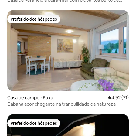
Haapsalu
Preferido dos hóspedes
Preferido dos hóspedes
Casa de campo ⋅ Puka
4,92 de uma a
4,92 (71)
Cabana aconchegante na tranquilidade da natureza
Preferido dos hóspedes
Preferido dos hóspedes