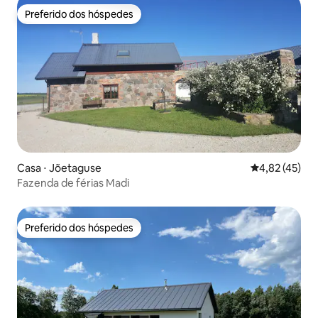
Preferido dos hóspedes
Preferido dos hóspedes
Casa ⋅ Jõetaguse
4,82 de uma a
4,82 (45)
Fazenda de férias Madi
Preferido dos hóspedes
Preferido dos hóspedes