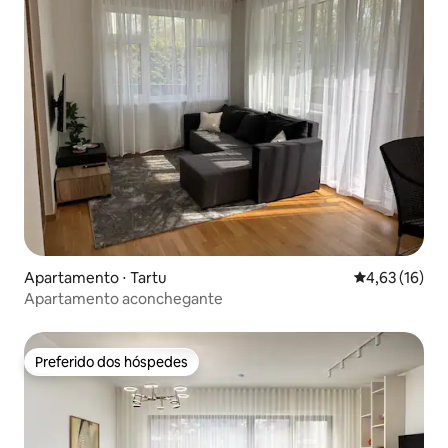
Apartamento ⋅ Tartu
4,63 de uma a
4,63 (16)
Apartamento aconchegante
Preferido dos hóspedes
Preferido dos hóspedes