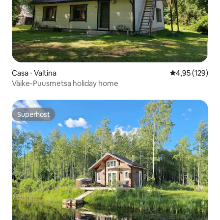
Casa ⋅ Valtina
4,95 de uma av
4,95 (129)
Väike-Puusmetsa holiday home
Superhost
Superhost