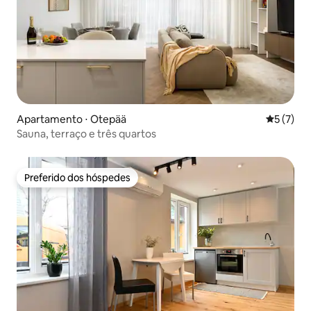
Apartamento ⋅ Otepää
5 de uma 
5 (7)
Sauna, terraço e três quartos
Preferido dos hóspedes
Preferido dos hóspedes