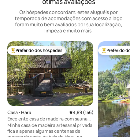
ótimas avaliações
Os hóspedes concordam: estes aluguéis por
temporada de acomodações com acesso a lago
foram muito bem avaliados por sua localização,
limpeza e muito mais.
Preferido dos hóspedes
Preferido dos 
Entre os melhores preferidos dos hóspedes
Entre os melhore
Casa ⋅ Hara
4,89 de uma avaliação média de 
4,89 (156)
Excelente casa de madeira com sauna
em Lahemaa!
Minha casa de madeira artesanal privada
fica a apenas algumas centenas de
metros da costa da baía de Hara, no