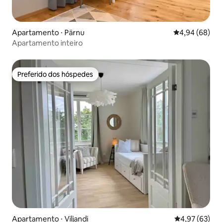
Apartamento ⋅ Pärnu
4,94 de uma av
4,94 (68)
Apartamento inteiro
Preferido dos hóspedes
Preferido dos hóspedes
Apartamento ⋅ Viljandi
4,97 de uma a
4,97 (63)