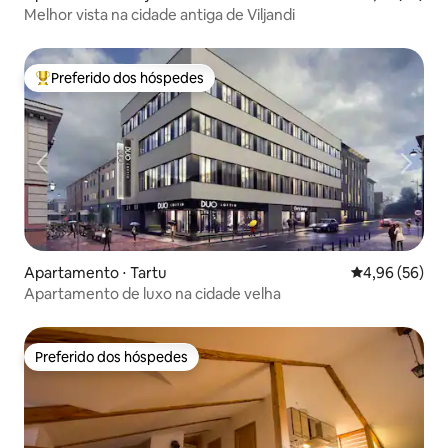
Melhor vista na cidade antiga de Viljandi
Preferido dos hóspedes
Entre os melhores preferidos dos hóspedes
Apartamento ⋅ Tartu
4,96 de uma a
4,96 (56)
Apartamento de luxo na cidade velha
Preferido dos hóspedes
Preferido dos hóspedes