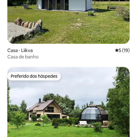
Casa ⋅ Liikva
5 de uma a
5 (19)
Casa de banho
Preferido dos hóspedes
Preferido dos hóspedes