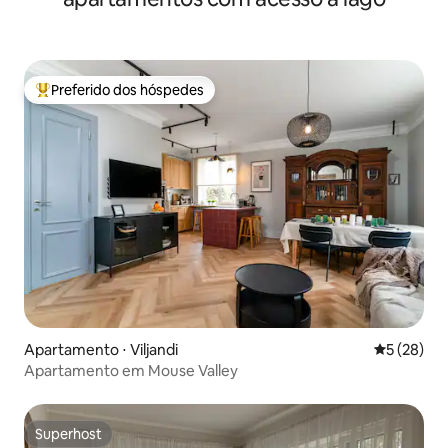
Preferido dos hóspedes
Entre os melhores preferidos dos hóspedes
Apartamento ⋅ Viljandi
5 de uma a
5 (28)
Apartamento em Mouse Valley
Superhost
Superhost