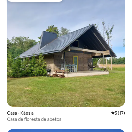
Entre os melhores preferidos dos hóspedes
Casa ⋅ Käesla
5 de uma a
5 (17)
Casa de floresta de abetos