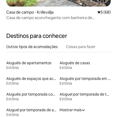
Casa de campo ⋅ Kriilevälja
5 de uma a
5 (68)
Casa de campo aconchegante com banheira de
hidromassagem, saunas e área de churrasco
Destinos para conhecer
Outros tipos de acomodações
Coisas para fazer
Aluguéis de apartamentos
Aluguéis de casas
Estônia
Estônia
Aluguéis de espaços que aceitam animais de estimação
Aluguéis por temporada em hotéis-fazenda
Estônia
Estônia
Aluguéis por temporada com acesso à praia
Aluguel por temporada de tendas
Estônia
Estônia
Aluguel por temporada de apart-hotéis
Mostrar mais
Estônia