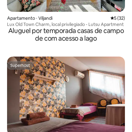
Apartamento ⋅ Viljandi
5 de uma a
5 (32)
Lux Old Town Charm, local privilegiado - Lutsu Apartment
Aluguel por temporada casas de campo
de com acesso a lago
Superhost
Superhost