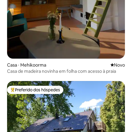
Casa ⋅ Mehikoorma
Novo lugar
Novo
Casa de madeira novinha em folha com acesso à praia
Preferido dos hóspedes
Entre os melhores preferidos dos hóspedes