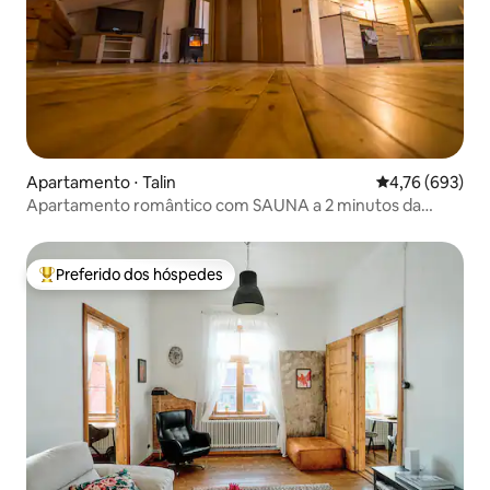
Apartamento ⋅ Talin
4,76 de uma av
4,76 (693)
Apartamento romântico com SAUNA a 2 minutos da
Cidade Velha
Preferido dos hóspedes
Entre os melhores preferidos dos hóspedes