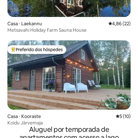
Casa ⋅ Laekannu
4,86 de uma a
4,86 (22)
Metsavahi Holiday Farm Sauna House
Preferido dos hóspedes
Entre os melhores preferidos dos hóspedes
Casa ⋅ Kooraste
5 de uma a
5 (10)
Koidu Järvemaja
Aluguel por temporada de
apartamentos com acesso a lago