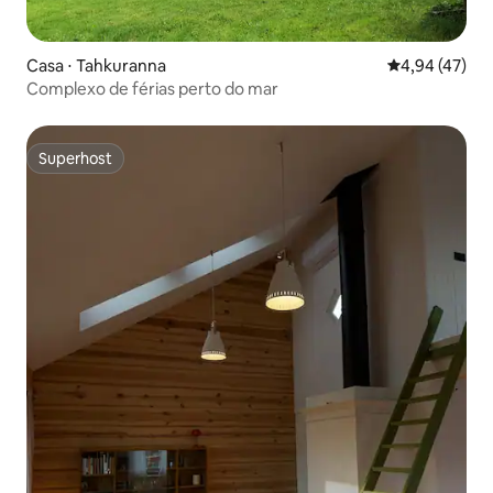
Casa ⋅ Tahkuranna
4,94 de uma a
4,94 (47)
Complexo de férias perto do mar
Superhost
Superhost