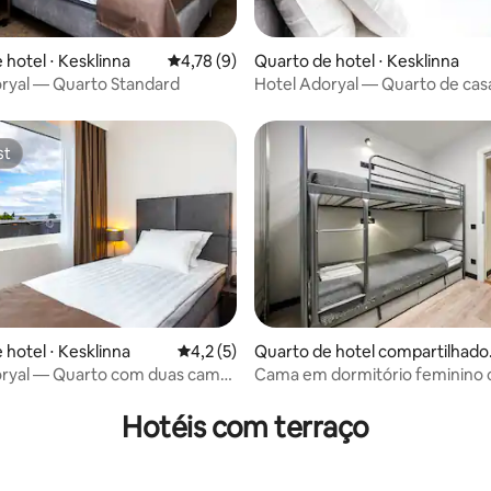
média de 5, 14 avaliações
 hotel ⋅ Kesklinna
4,78 de uma avaliação média de 5, 9 avalia
4,78 (9)
Quarto de hotel ⋅ Kesklinna
ryal — Quarto Standard
Hotel Adoryal — Quarto de cas
st
st
 hotel ⋅ Kesklinna
4,2 de uma avaliação média de 5, 5 avalia
4,2 (5)
Quarto de hotel compartilhado 
Talin
oryal — Quarto com duas camas
Cama em dormitório feminino
 média de 5, 6 avaliações
o
camas no Nomad Boutique Hos
Hotéis com terraço