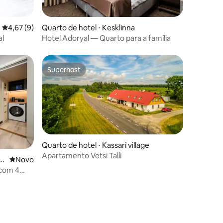
ções
4,67 de uma avaliação média de 5, 9 avaliações
4,67 (9)
Quarto de hotel ⋅ Kesklinna
al
Hotel Adoryal — Quarto para a família
Superhost
Superhost
Quarto de hotel ⋅ Kassari village
Apartamento Vetsi Talli
ções
⋅
Novo lugar para ficar
Novo
 com 4
tel