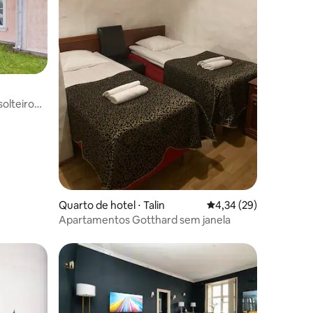
olteiro
ções
Quarto de hotel ⋅ Talin
4,34 de uma avaliação
4,34 (29)
Apartamentos Gotthard sem janela