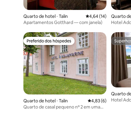
Quarto de hotel ⋅ Talin
4,64 de uma avaliação 
4,64 (14)
Quarto de
Apartamentos Gotthard — com janela)
Hotel Ado
Preferido dos hóspedes
Superho
Preferido dos hóspedes
Superho
Quarto de
Hotel Ad
Quarto de hotel ⋅ Talin
4,83 de uma avaliação
4,83 (6)
de solteir
Quarto de casal pequeno nº 2 em uma
casa de hóspedes aconchegante