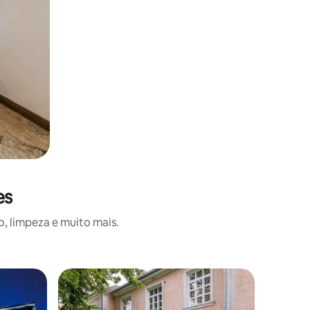
es
, limpeza e muito mais.
Quarto de
Superho
Superho
e
Acampame