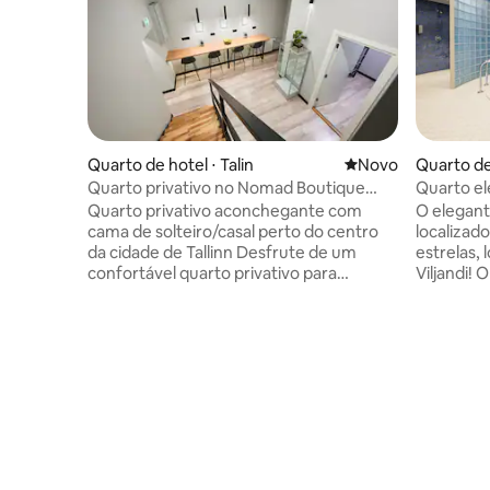
Quarto de hotel ⋅ Talin
Novo lugar para fic
Novo
Quarto de 
Quarto privativo no Nomad Boutique
Quarto el
Hostel - Apenas para mulheres
Grand Hot
Quarto privativo aconchegante com
O elegant
cama de solteiro/casal perto do centro
localizado
da cidade de Tallinn Desfrute de um
estrelas, 
confortável quarto privativo para
Viljandi! 
mulheres no Nomad Boutique Hostel,
para o pát
perfeito para viajantes individuais, casais
e equipad
ou amigas. O quarto pode ser organizado
para uma 
como um quarto duplo com duas camas
curta dist
separadas ou um quarto de casal com
restaurant
uma cama compartilhada. Relaxe no seu
Ugala, cen
próprio espaço enquanto desfruta da
Pärimusmu
atmosfera social, da cozinha
Viljandi, 
compartilhada, das áreas comuns e do
Viljandi c
conveniente self check-in. Uma ótima
perfeita -