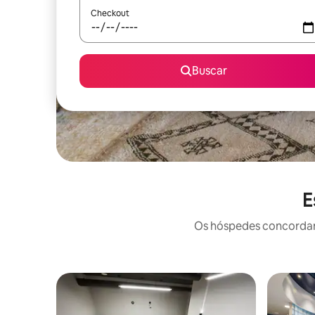
Checkout
Buscar
E
Os hóspedes concordam: