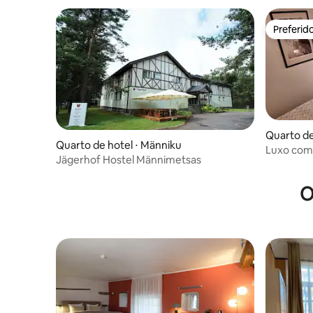
Preferid
Preferid
Quarto de
Quarto de hotel ⋅ Männiku
Luxo com 
Jägerhof Hostel Männimetsas
Residents
O