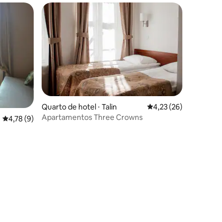
Quarto de hotel ⋅ Talin
4,23 de uma avaliação
4,23 (26)
Apartamentos Three Crowns
4,78 de uma avaliação média de 5, 9 avaliações
4,78 (9)