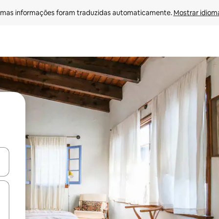
mas informações foram traduzidas automaticamente. 
Mostrar idioma
ore-os usando as seta para cima e para baixo do teclado ou tocando e