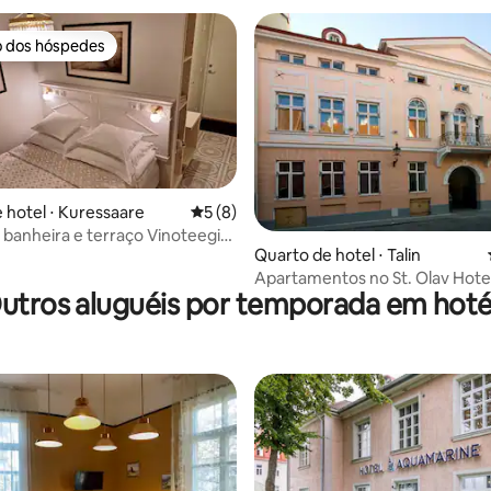
o dos hóspedes
o dos hóspedes
 hotel ⋅ Kuressaare
5 de uma avaliação média de 5, 8 avalia
5 (8)
banheira e terraço Vinoteegi
Quarto de hotel ⋅ Talin
 nr.14
Apartamentos no St. Olav Hote
utros aluguéis por temporada em hoté