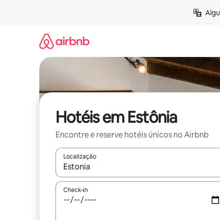
Pular
Algu
para
o
conteúdo
Hotéis em Estônia
Encontre e reserve hotéis únicos no Airbnb
Localização
Quando os resultados estiverem disponíveis, expl
Check-in