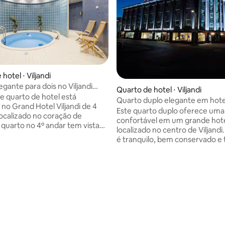
ar
hotel ⋅ Viljandi
egante para dois no Viljandi
Quarto de hotel ⋅ Viljandi
el!
e quarto de hotel está
Quarto duplo elegante em hote
 no Grand Hotel Viljandi de 4
Déco
Este quarto duplo oferece uma
localizado no coração de
confortável em um grande hot
O quarto no 4º andar tem vista
localizado no centro de Viljandi. O quart
io. Mobiliado em estilo clássico
é tranquilo, bem conservado e
o com tudo o que você precisa
o que é necessário para uma vis
estadia confortável. A uma
tranquila. Você pode adicionar café da
ância a pé, há cafés e
manhã por uma taxa extra ou e
es avaliados, Viljandi Theater
muitos cafés, padarias e restau
tros culturais Sakala e
uma curta caminhada do hotel.
usika Ait, ruínas do castelo
localização facilita a locomoção
museu, festival de música, lago
cidade e a visita aos principais 
om área de lazer. Localização
turísticos. Uma escolha sólida p
 todos os principais lugares para