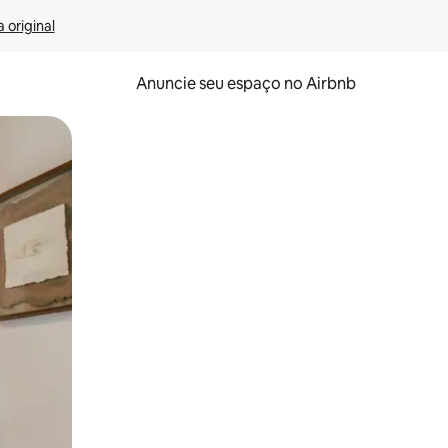
 original
Anuncie seu espaço no Airbnb
 deslizando o dedo na tela.