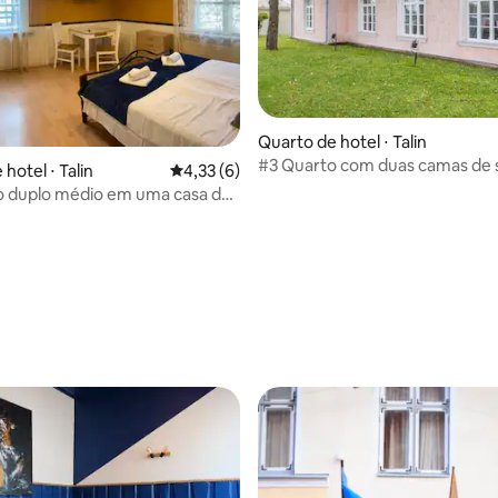
Quarto de hotel ⋅ Talin
#3 Quarto com duas camas de s
hotel ⋅ Talin
4,33 de uma avaliação média de 5, 6 avalia
4,33 (6)
em uma casa de hóspedes
o duplo médio em uma casa de
aconchegante
 aconchegante