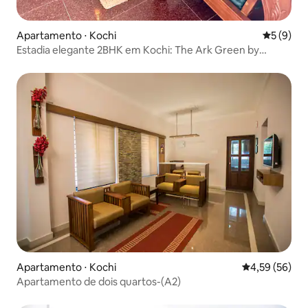
Apartamento ⋅ Kochi
5 de uma 
5 (9)
Estadia elegante 2BHK em Kochi: The Ark Green by
Oshara
Apartamento ⋅ Kochi
4,59 de uma a
4,59 (56)
Apartamento de dois quartos-(A2)