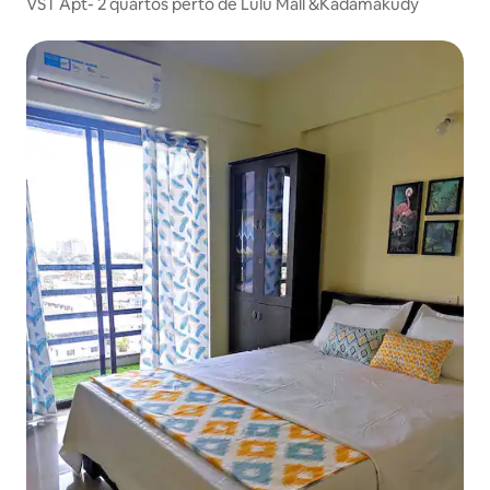
VST Apt- 2 quartos perto de Lulu Mall &Kadamakudy