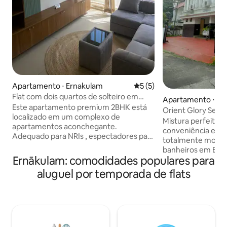
Apartamento ⋅ Ernakulam
5 de uma avaliação média d
5 (5)
Flat com dois quartos de solteiro em
Apartamento ⋅ Er
Kochi — refúgios para casais
Este apartamento premium 2BHK está
Orient Glory Seren
localizado em um complexo de
Lulu e do metrô
Mistura perfeita d
apartamentos aconchegante.
conveniência em 
Adequado para NRIs , espectadores para
totalmente mobili
pacientes no Hospital Amrita e no Aster
banheiros em Edap
Hospital . A apenas 10 minutos de carro
Ernākulam: comodidades populares para
apartamento está
de Lulu e 5 minutos de carro do Hospital
condicionado, seg
aluguel por temporada de flats
Amrita. O metrô mais próximo é Edapally
elevador, acessibi
- 2,5 km Também pode ser acessado
rodas, garantindo 
facilmente a partir de CUSAT e
e segura. A uma curta distância a pé do
Kalamassery North . Comodidades-
mundialmente famo
•Cozinha totalmente equipada com
histórica Edappall
fogão e chaminé •Máquina de lavar
apartamentos est