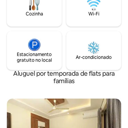
roupa com área seca separada • Sala de
bairro tranquilo e
estar com TV inteligente Wi-Fi gratuito
um ambiente seren
Cozinha
Wi-Fi
de alta velocidade • Cuidador de plantão
encontrará uma g
restaurantes nas 
Estacionamento
Ar-condicionado
gratuito no local
Aluguel por temporada de flats para
famílias