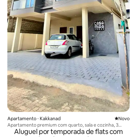
Apartamento ⋅ Kakkanad
Novo lugar
Novo
Apartamento premium com quarto, sala e cozinha, 3
Aluguel por temporada de flats com
quartos, acesso por elevador, familiar