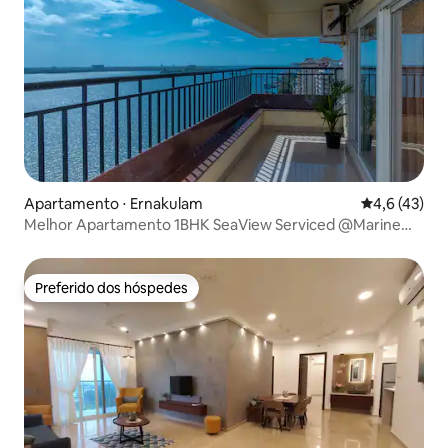
Apartamento ⋅ Ernakulam
4,6 de uma a
4,6 (43)
Melhor Apartamento 1BHK SeaView Serviced @Marine
Drive
Preferido dos hóspedes
Preferido dos hóspedes