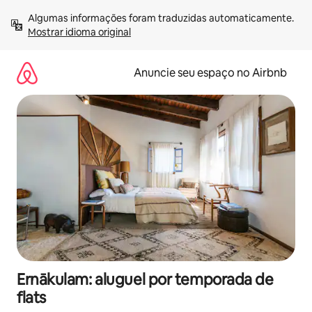
Pular
Algumas informações foram traduzidas automaticamente. 
para
Mostrar idioma original
o
conteúdo
Anuncie seu espaço no Airbnb
Ernākulam: aluguel por temporada de
flats