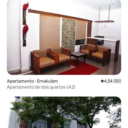
Apartamento ⋅ Ernakulam
4,54 de uma a
4,54 (50)
Apartamento de dois quartos-(A2)