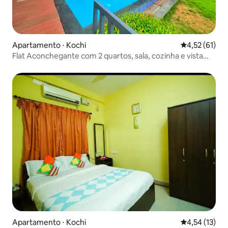
Apartamento ⋅ Kochi
4,52 de uma a
4,52 (61)
Flat Aconchegante com 2 quartos, sala, cozinha e vista
para o lago em Kochi, com piscina
Apartamento ⋅ Kochi
4,54 de uma a
4,54 (13)