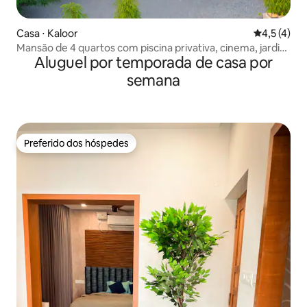
Casa ⋅ Kaloor
4,5 de uma 
4,5 (4)
Mansão de 4 quartos com piscina privativa, cinema, jardim
Aluguel por temporada de casa por
e elevador
semana
Preferido dos hóspedes
Preferido dos hóspedes