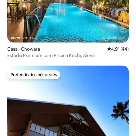
Casa ⋅ Chowara
4,91 de uma a
4,91 (44)
Estadia Premium com Piscina Kochi, Aluva
Preferido dos hóspedes
Preferido dos hóspedes