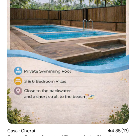
Casa ⋅ Cherai
4,85 de uma a
4,85 (13)