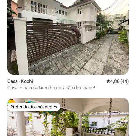
Casa ⋅ Kochi
4,86 de uma a
4,86 (44)
Casa espaçosa bem no coração da cidade!
Preferido dos hóspedes
Preferido dos hóspedes