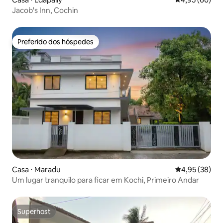
Jacob's Inn, Cochin
Preferido dos hóspedes
Preferido dos hóspedes
Casa ⋅ Maradu
4,95 de uma a
4,95 (38)
Um lugar tranquilo para ficar em Kochi, Primeiro Andar
Superhost
Superhost