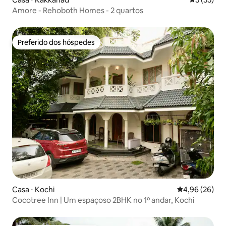
Amore - Rehoboth Homes - 2 quartos
Preferido dos hóspedes
Preferido dos hóspedes
Casa ⋅ Kochi
4,96 de uma a
4,96 (26)
Cocotree Inn | Um espaçoso 2BHK no 1º andar, Kochi