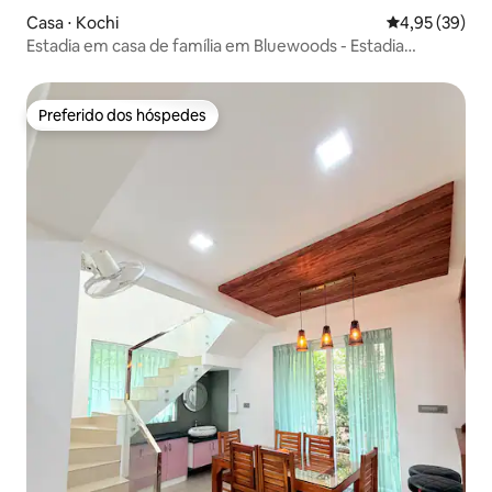
Casa ⋅ Kochi
4,95 de uma a
4,95 (39)
Estadia em casa de família em Bluewoods - Estadia
aconchegante na natureza
Preferido dos hóspedes
Preferido dos hóspedes