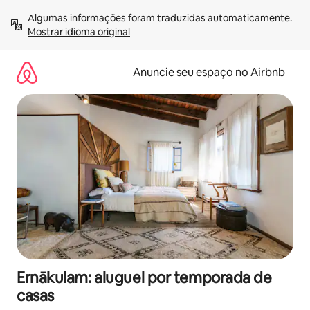
Pular
Algumas informações foram traduzidas automaticamente. 
para
Mostrar idioma original
o
conteúdo
Anuncie seu espaço no Airbnb
Ernākulam: aluguel por temporada de
casas