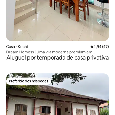
Casa ⋅ Kochi
4,94 de uma a
4,94 (47)
Dream Homess | Uma vila moderna premium em
Aluguel por temporada de casa privativa
Kakkanad
Preferido dos hóspedes
Preferido dos hóspedes