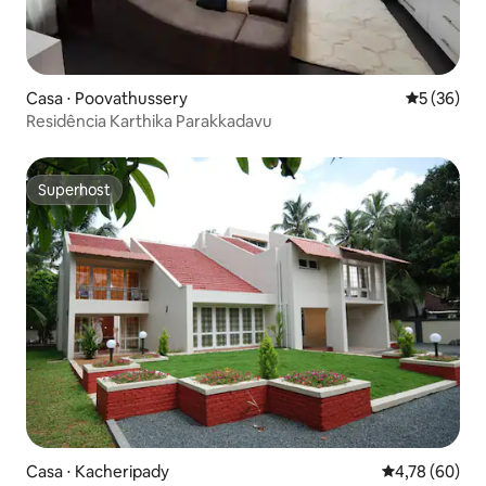
Casa ⋅ Poovathussery
5 de uma a
5 (36)
Residência Karthika Parakkadavu
Superhost
Superhost
Casa ⋅ Kacheripady
4,78 de uma a
4,78 (60)