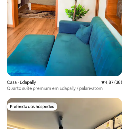
Casa ⋅ Edapally
4,87 de uma a
4,87 (38)
Quarto suíte premium em Edapally / palarivatom
Preferido dos hóspedes
Preferido dos hóspedes