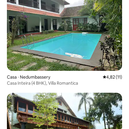
Casa ⋅ Nedumbassery
4,82 de uma a
4,82 (11)
Casa Inteira (4 BHK), Villa Romantica