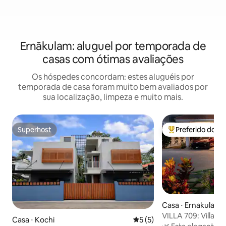
Ernākulam: aluguel por temporada de
casas com ótimas avaliações
Os hóspedes concordam: estes aluguéis por
temporada de casa foram muito bem avaliados por
sua localização, limpeza e muito mais.
Superhost
Preferido dos 
Superhost
Entre os melhore
Casa ⋅ Ernakulam
VILLA 709: Villa l
Casa ⋅ Kochi
5 de uma avaliação média d
5 (5)
de metrô.