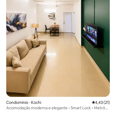
Condomínio ⋅ Kochi
4,43 de uma a
4,43 (21)
Acomodação moderna e elegante • Smart Lock • Metrô
nas proximidades •