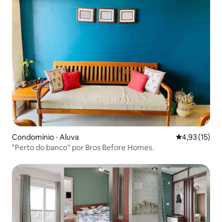
Condomínio ⋅ Aluva
4,93 de uma a
4,93 (15)
"Perto do banco" por Bros Before Homes.