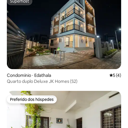
Superhost
Superhost
Condomínio ⋅ Edathala
5 de uma 
5 (4)
Quarto duplo Deluxe JK Homes (S2)
Preferido dos hóspedes
Preferido dos hóspedes