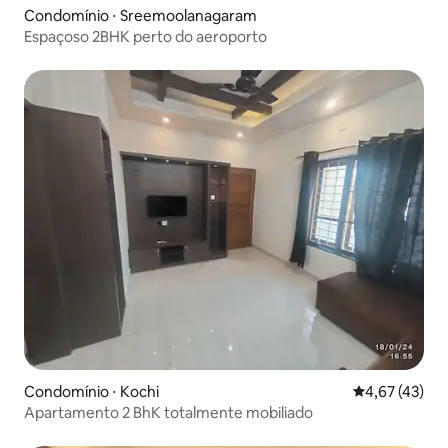
Condomínio ⋅ Sreemoolanagaram
Espaçoso 2BHK perto do aeroporto
Condomínio ⋅ Kochi
4,67 de uma a
4,67 (43)
Apartamento 2 BhK totalmente mobiliado