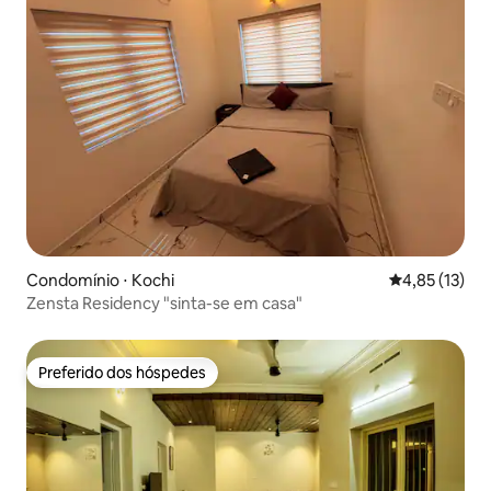
Condomínio ⋅ Kochi
4,85 de uma a
4,85 (13)
Zensta Residency "sinta-se em casa"
Preferido dos hóspedes
Preferido dos hóspedes