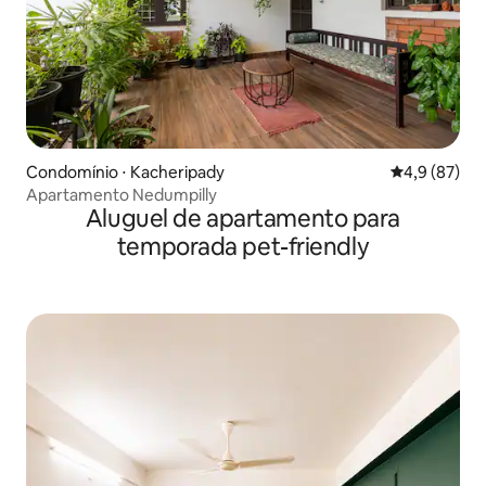
Condomínio ⋅ Kacheripady
4,9 de uma a
4,9 (87)
Apartamento Nedumpilly
Aluguel de apartamento para
temporada pet-friendly