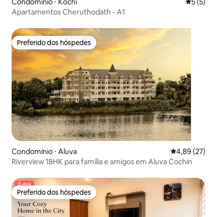
Condomínio ⋅ Kochi
5 de uma 
5 (5)
Apartamentos Cheruthodath - A1
Preferido dos hóspedes
Preferido dos hóspedes
Condomínio ⋅ Aluva
4,89 de uma a
4,89 (27)
Riverview 1BHK para família e amigos em Aluva Cochin
Preferido dos hóspedes
Preferido dos hóspedes