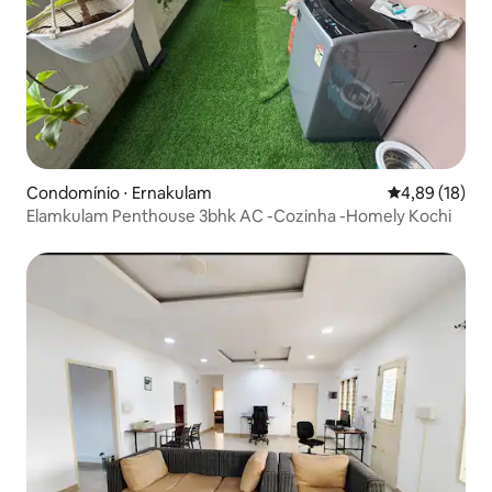
Condomínio ⋅ Ernakulam
4,89 de uma a
4,89 (18)
Elamkulam Penthouse 3bhk AC -Cozinha -Homely Kochi