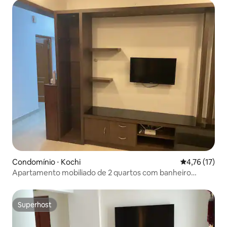
Condomínio ⋅ Kochi
4,76 de uma a
4,76 (17)
Apartamento mobiliado de 2 quartos com banheiro
compartilhado
Superhost
Superhost