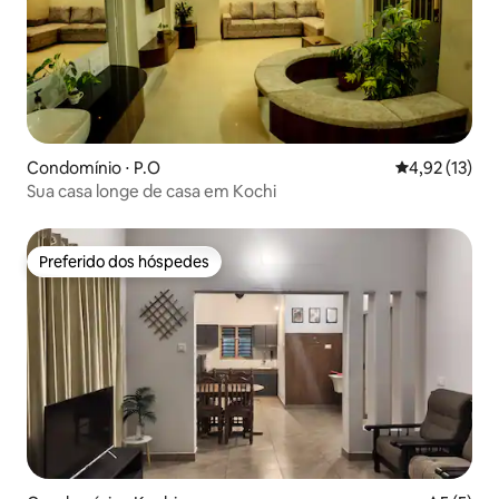
Condomínio ⋅ P.O
4,92 de uma a
4,92 (13)
Sua casa longe de casa em Kochi
Preferido dos hóspedes
Preferido dos hóspedes