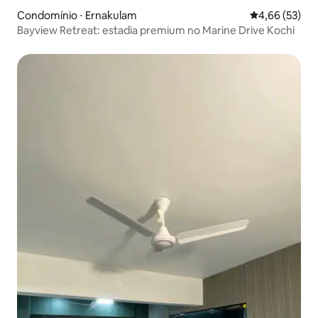
Condomínio ⋅ Ernakulam
4,66 de uma a
4,66 (53)
Bayview Retreat: estadia premium no Marine Drive Kochi