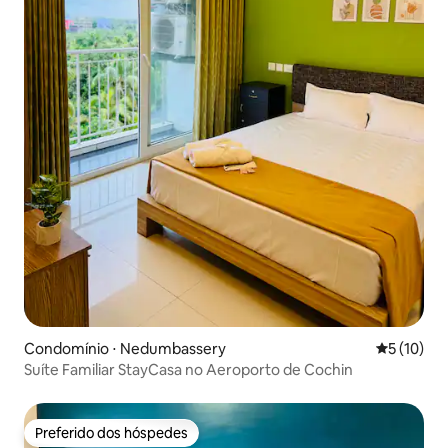
Condomínio ⋅ Nedumbassery
5 de uma a
5 (10)
Suíte Familiar StayCasa no Aeroporto de Cochin
Preferido dos hóspedes
Preferido dos hóspedes