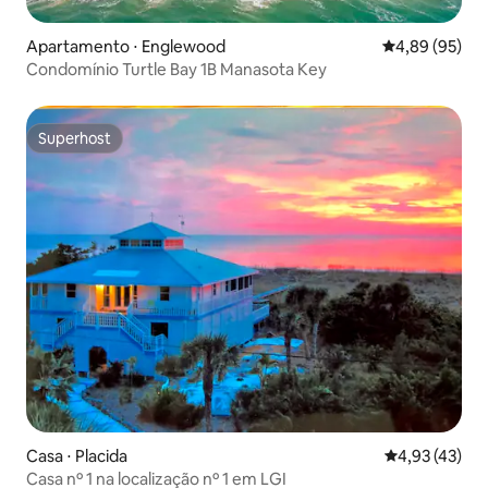
Apartamento ⋅ Englewood
4,89 de uma a
4,89 (95)
Condomínio Turtle Bay 1B Manasota Key
Superhost
Superhost
Casa ⋅ Placida
4,93 de uma a
4,93 (43)
Casa nº 1 na localização nº 1 em LGI