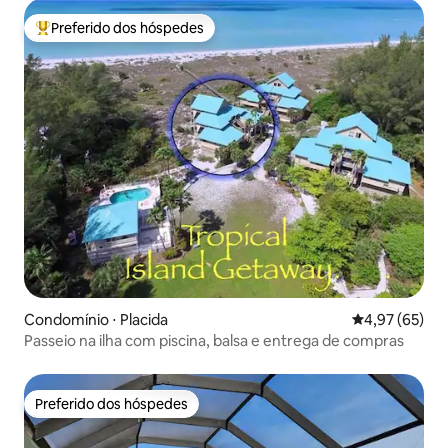
Preferido dos hóspedes
Entre os melhores preferidos dos hóspedes
Condomínio ⋅ Placida
4,97 de uma a
4,97 (65)
Passeio na ilha com piscina, balsa e entrega de compras
Preferido dos hóspedes
Preferido dos hóspedes