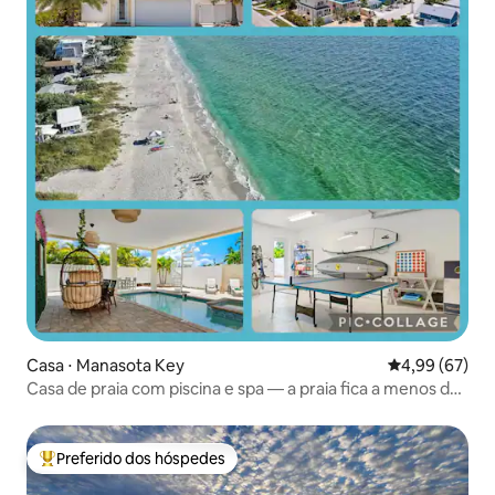
Casa ⋅ Manasota Key
4,99 de uma a
4,99 (67)
Casa de praia com piscina e spa — a praia fica a menos de
1 minuto a pé
Preferido dos hóspedes
Entre os melhores preferidos dos hóspedes