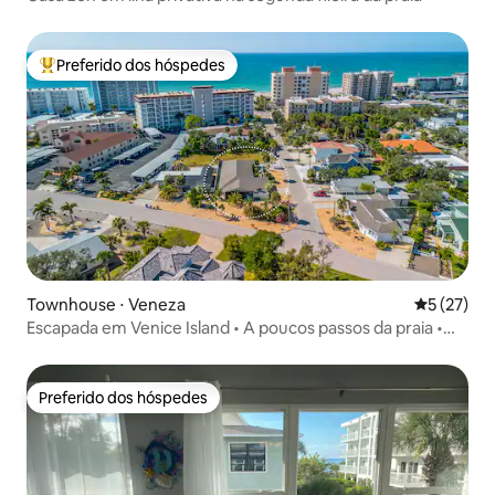
Preferido dos hóspedes
Entre os melhores preferidos dos hóspedes
Townhouse ⋅ Veneza
5 de uma a
5 (27)
Escapada em Venice Island • A poucos passos da praia •
Espaço de trabalho
Preferido dos hóspedes
Preferido dos hóspedes