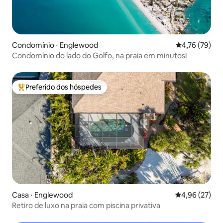
Condomínio ⋅ Englewood
4,76 de uma a
4,76 (79)
Condomínio do lado do Golfo, na praia em minutos!
Preferido dos hóspedes
Entre os melhores preferidos dos hóspedes
Casa ⋅ Englewood
4,96 de uma a
4,96 (27)
Retiro de luxo na praia com piscina privativa