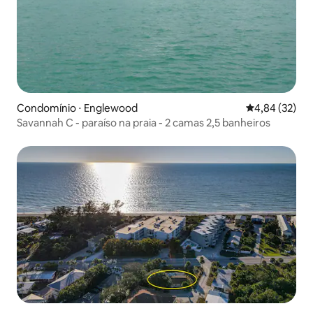
Condomínio ⋅ Englewood
4,84 de uma a
4,84 (32)
Savannah C - paraíso na praia - 2 camas 2,5 banheiros