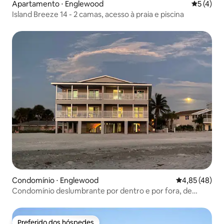
Apartamento ⋅ Englewood
5 de uma 
5 (4)
Island Breeze 14 - 2 camas, acesso à praia e piscina
Condomínio ⋅ Englewood
4,85 de uma a
4,85 (48)
Condomínio deslumbrante por dentro e por fora, de
frente para o mar
Preferido dos hóspedes