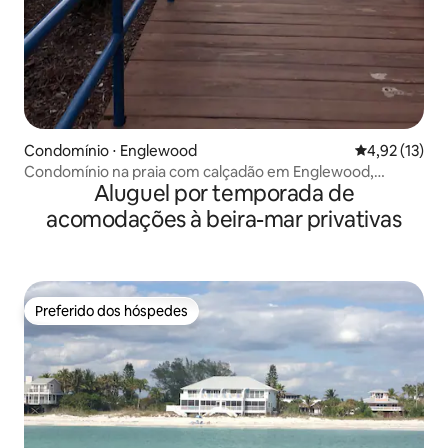
Condomínio ⋅ Englewood
4,92 de uma a
4,92 (13)
Condomínio na praia com calçadão em Englewood,
Aluguel por temporada de
Manasota Beach, Flórida
acomodações à beira-mar privativas
Preferido dos hóspedes
Preferido dos hóspedes