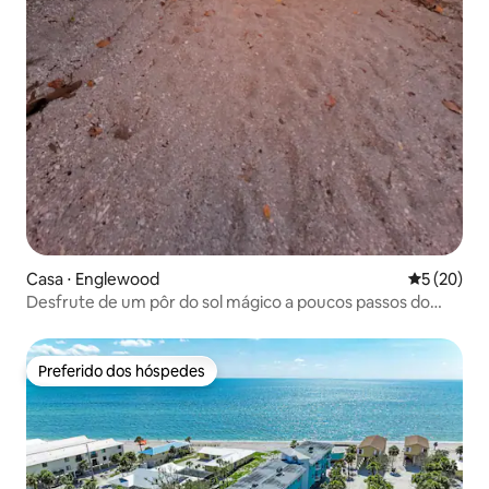
Casa ⋅ Englewood
5 de uma a
5 (20)
Desfrute de um pôr do sol mágico a poucos passos do
Golfo
Preferido dos hóspedes
Preferido dos hóspedes