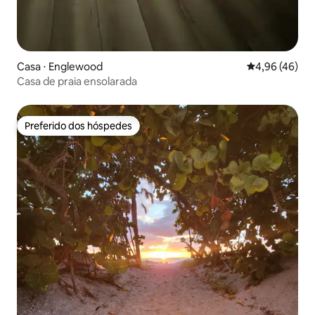
Casa ⋅ Englewood
4,96 de uma a
4,96 (46)
Casa de praia ensolarada
Preferido dos hóspedes
Preferido dos hóspedes