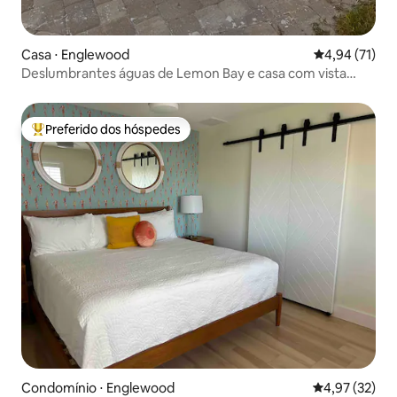
Casa ⋅ Englewood
4,94 de uma a
4,94 (71)
Deslumbrantes águas de Lemon Bay e casa com vista
para o pôr do sol!
Preferido dos hóspedes
Entre os melhores preferidos dos hóspedes
Condomínio ⋅ Englewood
4,97 de uma a
4,97 (32)