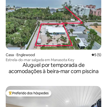
Casa ⋅ Englewood
5 de uma 
5 (5)
Estrela-do-mar salgada em Manasota Key
Aluguel por temporada de
acomodações à beira-mar com piscina
Preferido dos hóspedes
Entre os melhores preferidos dos hóspedes