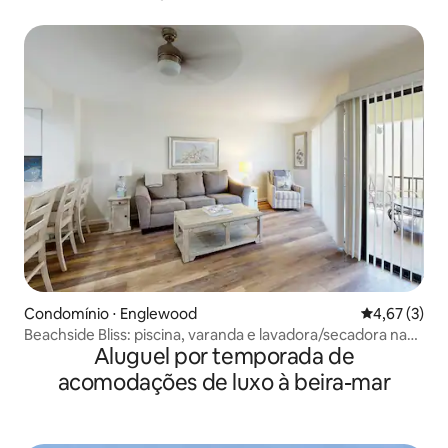
Condomínio ⋅ Englewood
4,67 de uma 
4,67 (3)
Beachside Bliss: piscina, varanda e lavadora/secadora na
Aluguel por temporada de
unidade
acomodações de luxo à beira-mar