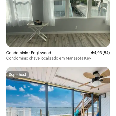
Condomínio ⋅ Englewood
4,93 de uma a
4,93 (84)
Condomínio chave localizado em Manasota Key
Superhost
Superhost