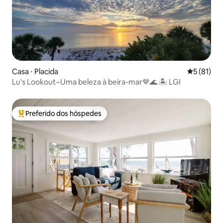
Casa ⋅ Placida
5 de uma a
5 (81)
Lu's Lookout~Uma beleza à beira-mar🤎🌊 🏝 LGI
Preferido dos hóspedes
Entre os melhores preferidos dos hóspedes