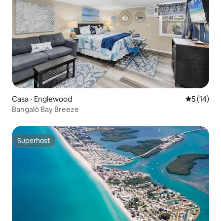
Casa ⋅ Englewood
5 de uma a
5 (14)
Bangalô Bay Breeze
Superhost
Superhost