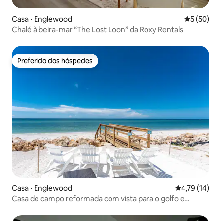
Casa ⋅ Englewood
5 de uma a
5 (50)
Chalé à beira-mar “The Lost Loon” da Roxy Rentals
Preferido dos hóspedes
Preferido dos hóspedes
Casa ⋅ Englewood
4,79 de uma a
4,79 (14)
Casa de campo reformada com vista para o golfo e
acesso à praia privativa