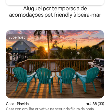
Aluguel por temporada de
acomodações pet friendly à beira-mar
Superhost
Superhost
Casa ⋅ Placida
4,88 de uma a
4,88 (33)
Casa zen em ilha privativa na segunda fileira da praia