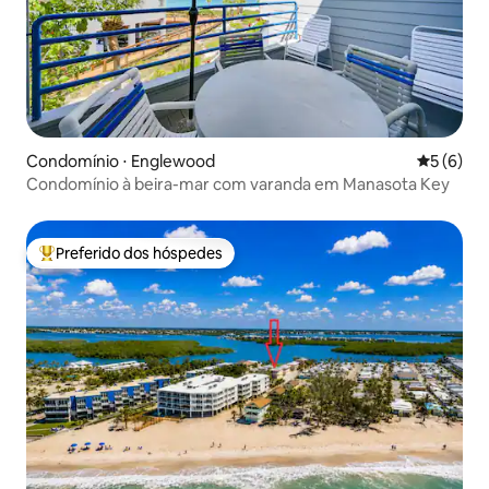
Condomínio ⋅ Englewood
5 de uma 
5 (6)
Condomínio à beira-mar com varanda em Manasota Key
Preferido dos hóspedes
Entre os melhores preferidos dos hóspedes