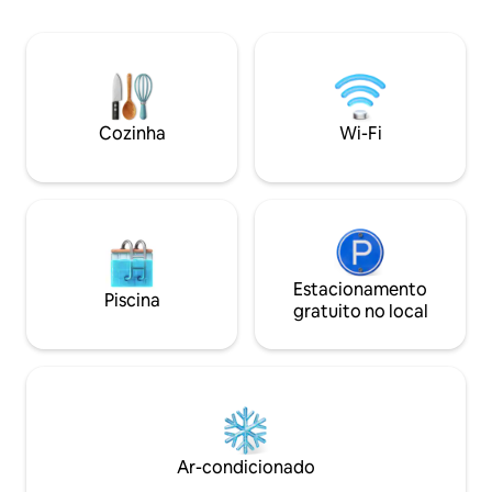
condomínio inclui:
pôr do sol no Golfo. Seu café da manhã é
para dormir em va
por nossa conta! Cadeiras de praia,
Cozinha completa
toalhas e brinquedos de areia
confortavelmente 4 hó
fornecidos. A cozinha é atualizada com
para casais, famíl
água filtrada, gelo e utensílios
uma escapadinha r
fornecidos. O quarto principal tem uma
Cozinha
Wi-Fi
cama queen size, gavetas e lareira. Doca
de barco disponível mediante
solicitação.
Estacionamento
Piscina
gratuito no local
Ar-condicionado