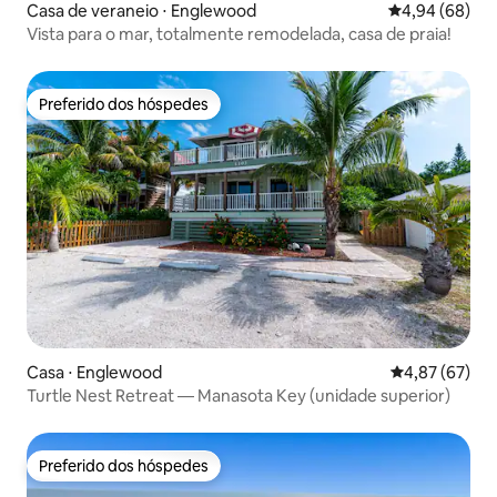
Casa de veraneio ⋅ Englewood
4,94 de uma av
4,94 (68)
Vista para o mar, totalmente remodelada, casa de praia!
Preferido dos hóspedes
Preferido dos hóspedes
Casa ⋅ Englewood
4,87 de uma a
4,87 (67)
Turtle Nest Retreat — Manasota Key (unidade superior)
Preferido dos hóspedes
Preferido dos hóspedes