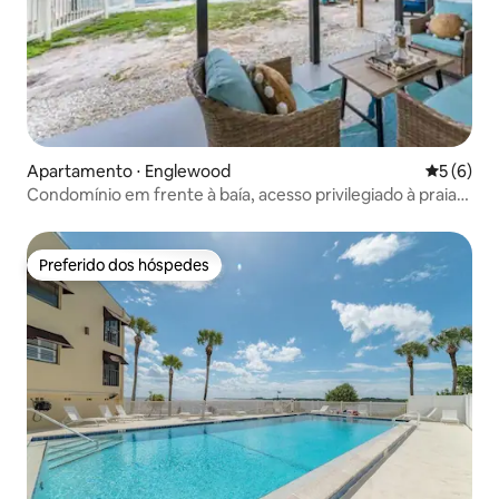
Apartamento ⋅ Englewood
5 de uma 
5 (6)
Condomínio em frente à baía, acesso privilegiado à praia,
Manasota Key
Preferido dos hóspedes
Preferido dos hóspedes