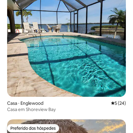
Casa ⋅ Englewood
5 de uma a
5 (24)
Casa em Shoreview Bay
Preferido dos hóspedes
Preferido dos hóspedes