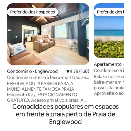
Preferido dos hóspedes
Preferido dos hó
Preferido dos hóspedes
Preferido dos hó
Apartamento ⋅ E
Condomínio à beir
Condomínio ⋅ Englewood
4,79 de uma avaliação média de 
4,79 (168)
de Englewood | Pis
Relaxe neste cond
Condomínio inteiro à beira-mar! Não se
beira-mar em Man
preocupe, Beach Happy!
RESERVE AQUI!!! PASSOS PARA A
passos da praia de
MUNDIALMENTE FAMOSA PRAIA
Aproveite o acesso
Manasota Key, ESTACIONAMENTO
varanda com vista 
GRATUITO. Acesso privativo à praia. A
sol deslumbrantes,
Comodidades populares em espaços
uma curta distância de muitos
um cais à beira da
restaurantes. 2 quartos, 1 banheiro,
em frente à praia perto de Praia de
passear de barco.
condomínio com tema de praia com
Englewood
restaurantes e loj
acesso à PISCINA AQUECIDA do outro
relaxe no luminoso
lado da rua. Churrasqueira de cortesia e