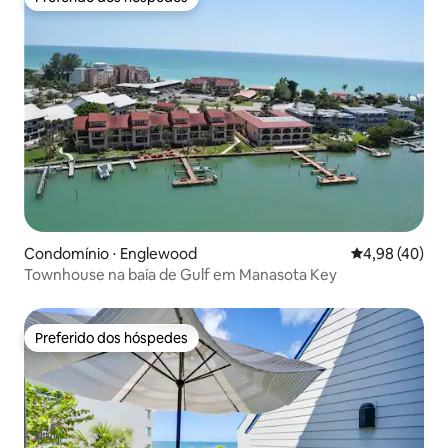
Preferido dos hóspedes
Condomínio ⋅ Englewood
4,98 de uma a
4,98 (40)
Townhouse na baía de Gulf em Manasota Key
Preferido dos hóspedes
Preferido dos hóspedes