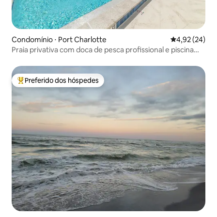
Condomínio ⋅ Port Charlotte
4,92 de uma a
4,92 (24)
Praia privativa com doca de pesca profissional e piscina
aquecida!
Preferido dos hóspedes
Entre os melhores preferidos dos hóspedes