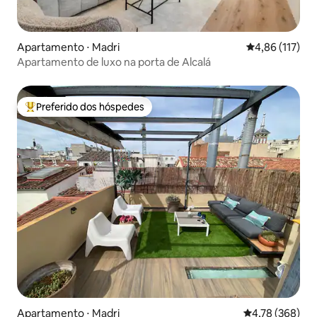
Apartamento ⋅ Madri
4,86 de uma av
4,86 (117)
Apartamento de luxo na porta de Alcalá
Preferido dos hóspedes
Entre os melhores preferidos dos hóspedes
Apartamento ⋅ Madri
4,78 de uma av
4,78 (368)