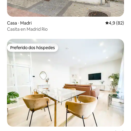
Casa ⋅ Madri
4,9 de uma a
4,9 (82)
Casita en Madrid Rio
Preferido dos hóspedes
Preferido dos hóspedes