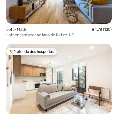
Loft ⋅ Madri
4,79 de uma av
4,79 (130)
Loft encantador ao lado do Retiro-1-D
Preferido dos hóspedes
Entre os melhores preferidos dos hóspedes