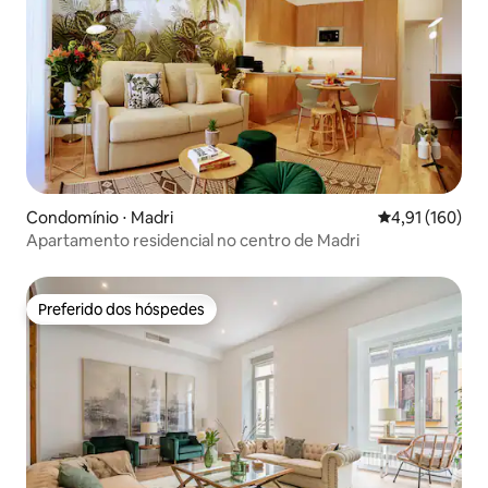
Condomínio ⋅ Madri
4,91 de uma av
4,91 (160)
Apartamento residencial no centro de Madri
Preferido dos hóspedes
Preferido dos hóspedes