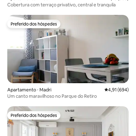
Cobertura com terraço privativo, central e tranquila
Preferido dos hóspedes
Preferido dos hóspedes
Apartamento ⋅ Madri
4,91 de uma av
4,91 (694)
Um canto maravilhoso no Parque do Retiro
Preferido dos hóspedes
Preferido dos hóspedes