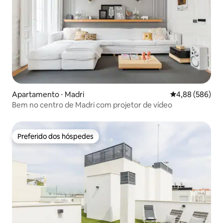
Apartamento ⋅ Madri
4,88 de uma ava
4,88 (586)
Bem no centro de Madri com projetor de vídeo
Preferido dos hóspedes
Preferido dos hóspedes