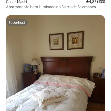
Casa ⋅ Madri
4,85 de uma av
4,85 (133)
Apartamento bem iluminado no Bairro de Salamanca
Superhost
Superhost