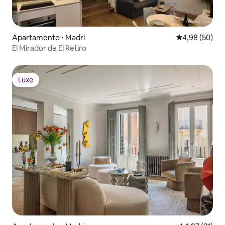
Apartamento ⋅ Madri
4,98 de uma a
4,98 (50)
El Mirador de El Retiro
Luxe
Luxe