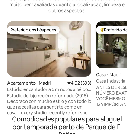
muito bem avaliadas quanto a localização, limpeza e
outros aspectos.
Preferido dos hóspedes
Preferido dos 
Preferido dos hóspedes
Entre os melhore
Casa ⋅ Madri
Casa Industrial n
Apartamento ⋅ Madri
4,92 de uma avaliação média de 
4,92 (593)
ANTES DE RESERV
Estúdio encantador a 5 minutos a pé do
NÚMERO EXATO DE
Parque do Retiro, aconchegante...
Estudio de lujo recién reformado (2018).
VOCÊ MESMO. Check-in: 15h Check-out:
Decorado con mucho estilo y con todo lo
12h IMPORTANTE: FESTAS PROIBIDAS.
que necesitas para sentirte como en
TOTALMENTE PROI
casa. Luxury studio recently refurbished
DE FOTOS, FILMA
Comodidades populares para aluguel
(2018). Stylish decorated & equiped w/
COMERCIAIS, CA
everything needed to feel at home.
por temporada perto de Parque de El
VLOGS, etc. BAS
Salón-cocina muy acogedor. El estudio
GRAVAÇÕES DE Q