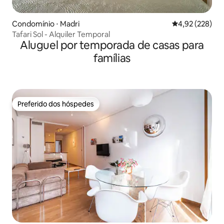
Condomínio ⋅ Madri
4,92 de uma av
4,92 (228)
Tafari Sol - Alquiler Temporal
Aluguel por temporada de casas para
famílias
Preferido dos hóspedes
Preferido dos hóspedes