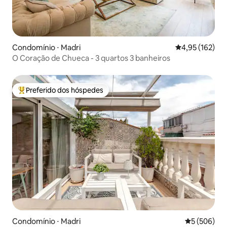
Condomínio ⋅ Madri
4,95 de uma av
4,95 (162)
O Coração de Chueca - 3 quartos 3 banheiros
Preferido dos hóspedes
Entre os melhores preferidos dos hóspedes
Condomínio ⋅ Madri
5 de uma av
5 (506)