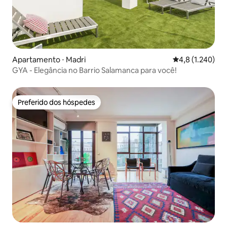
Apartamento ⋅ Madri
4,8 de uma aval
4,8 (1.240)
GYA - Elegância no Barrio Salamanca para você!
Preferido dos hóspedes
Preferido dos hóspedes