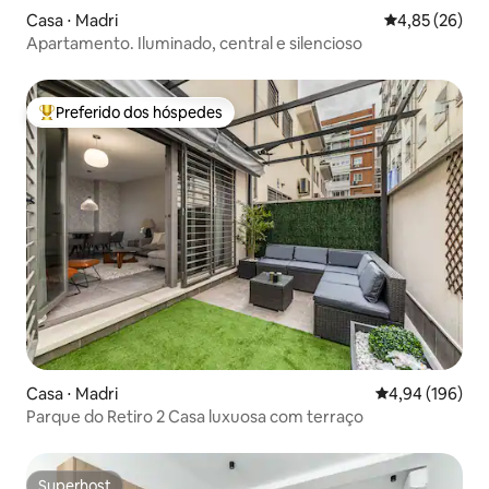
Casa ⋅ Madri
4,85 de uma a
4,85 (26)
Apartamento. Iluminado, central e silencioso
Preferido dos hóspedes
Entre os melhores preferidos dos hóspedes
Casa ⋅ Madri
4,94 de uma av
4,94 (196)
Parque do Retiro 2 Casa luxuosa com terraço
Superhost