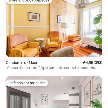
Preferido dos hóspedes
Entre os melhores preferidos dos hóspedes
Condomínio ⋅ Madri
4,95 de uma av
4,95 (393)
"A casa da escritora" Apartamento central e moderno.
Preferido dos hóspedes
Preferido dos hóspedes