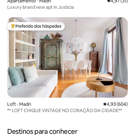
Apartamento ⋅ Madri
4,97 de uma a
4,97 (31)
Luxury brand new apt in Justicia
Preferido dos hóspedes
Entre os melhores preferidos dos hóspedes
Loft ⋅ Madri
4,93 de uma ava
4,93 (604)
** LOFT CHIQUE VINTAGE NO CORAÇÃO DA CIDADE**
Destinos para conhecer