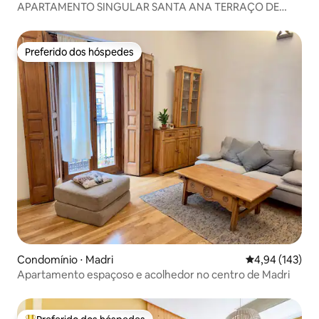
APARTAMENTO SINGULAR SANTA ANA TERRAÇO DE
LUXO
Preferido dos hóspedes
Preferido dos hóspedes
Condomínio ⋅ Madri
4,94 de uma av
4,94 (143)
Apartamento espaçoso e acolhedor no centro de Madri