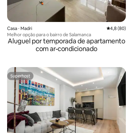
Casa ⋅ Madri
4,8 de uma a
4,8 (80)
Melhor opção para o bairro de Salamanca
Aluguel por temporada de apartamento
com ar-condicionado
Superhost
Superhost