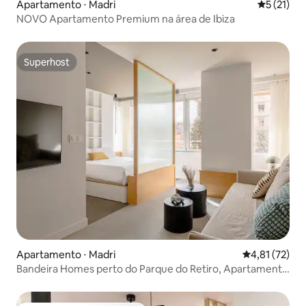
Apartamento ⋅ Madri
5 de uma a
5 (21)
NOVO Apartamento Premium na área de Ibiza
Superhost
Superhost
Apartamento ⋅ Madri
4,81 de uma a
4,81 (72)
Bandeira Homes perto do Parque do Retiro, Apartamento
e.