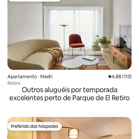
Apartamento ⋅ Madri
4,88 de uma av
4,88 (113)
Retiro
Outros aluguéis por temporada
excelentes perto de Parque de El Retiro
Preferido dos hóspedes
Preferido dos hóspedes