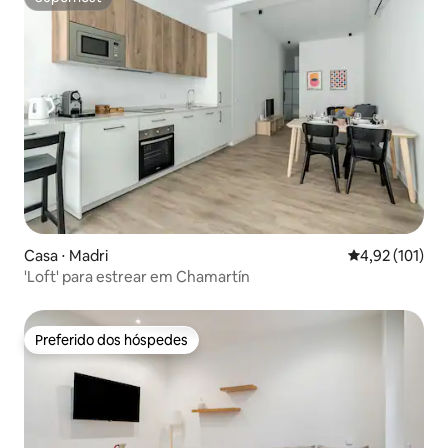
Superhost
Casa ⋅ Madri
4,92 de uma av
4,92 (101)
'Loft' para estrear em Chamartín
Preferido dos hóspedes
Preferido dos hóspedes