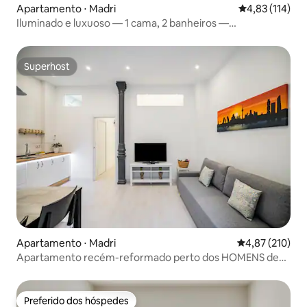
Apartamento ⋅ Madri
4,83 de uma av
4,83 (114)
Iluminado e luxuoso — 1 cama, 2 banheiros —
Atocha/Retiro
Superhost
Superhost
Apartamento ⋅ Madri
4,87 de uma av
4,87 (210)
Apartamento recém-reformado perto dos HOMENS de
Atocha
Preferido dos hóspedes
Preferido dos hóspedes