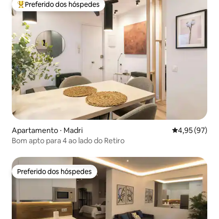
Preferido dos hóspedes
Entre os melhores preferidos dos hóspedes
Apartamento ⋅ Madri
4,95 de uma a
4,95 (97)
Bom apto para 4 ao lado do Retiro
Preferido dos hóspedes
Preferido dos hóspedes