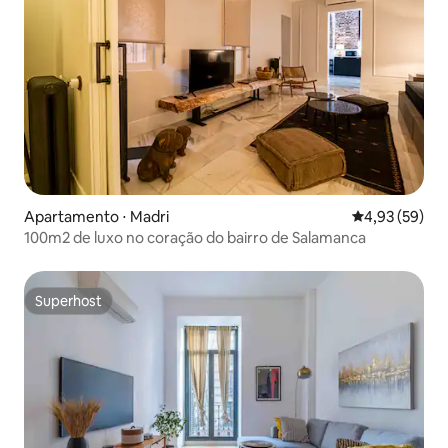
Apartamento ⋅ Madri
4,93 de uma a
4,93 (59)
100m2 de luxo no coração do bairro de Salamanca
Superhost
Superhost