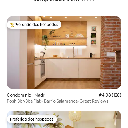
Preferido dos hóspedes
Entre os melhores preferidos dos hóspedes
Condomínio ⋅ Madri
4,98 de uma av
4,98 (128)
Posh 3br/3ba Flat - Barrio Salamanca-Great Reviews
Preferido dos hóspedes
Preferido dos hóspedes