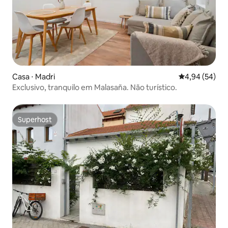
Casa ⋅ Madri
4,94 de uma a
4,94 (54)
Exclusivo, tranquilo em Malasaña. Não turístico.
Superhost
Superhost