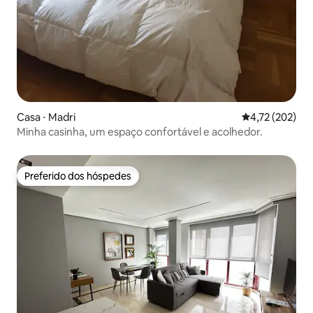
Casa ⋅ Madri
4,72 de uma av
4,72 (202)
Minha casinha, um espaço confortável e acolhedor.
Preferido dos hóspedes
Preferido dos hóspedes