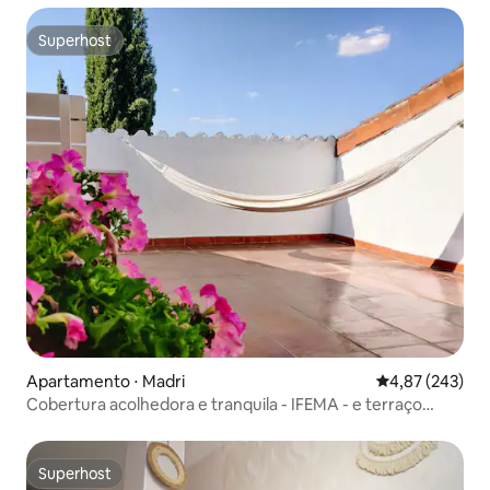
Superhost
Superhost
Apartamento ⋅ Madri
4,87 de uma av
4,87 (243)
Cobertura acolhedora e tranquila - IFEMA - e terraço
panorâmico
Superhost
Superhost