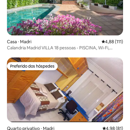
Casa ⋅ Madri
4,88 de uma av
4,88 (111)
Calandria Madrid VILLA 18 pessoas - PISCINA, Wi-Fi,
CHURRASCO
Preferido dos hóspedes
Preferido dos hóspedes
Quarto privativo ⋅ Madri
4,98 de uma a
4,98 (81)