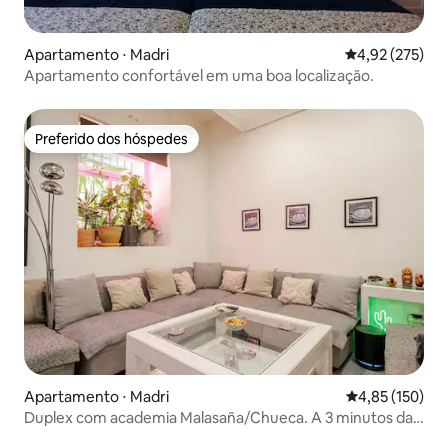
Apartamento ⋅ Madri
4,92 de uma av
4,92 (275)
Apartamento confortável em uma boa localização.
Preferido dos hóspedes
Preferido dos hóspedes
Apartamento ⋅ Madri
4,85 de uma av
4,85 (150)
Duplex com academia Malasaña/Chueca. A 3 minutos da
Gran Vía