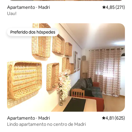
Apartamento ⋅ Madri
4,85 de uma av
4,85 (271)
Uau!
Preferido dos hóspedes
Preferido dos hóspedes
Apartamento ⋅ Madri
4,81 de uma av
4,81 (625)
Lindo apartamento no centro de Madri