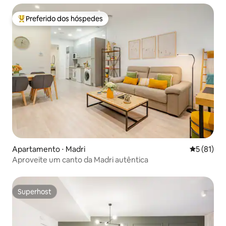
Preferido dos hóspedes
Entre os melhores preferidos dos hóspedes
Apartamento ⋅ Madri
5 de uma a
5 (81)
Aproveite um canto da Madri autêntica
Superhost
Superhost