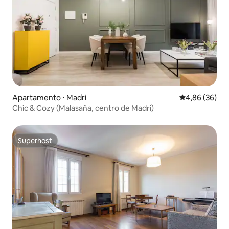
Apartamento ⋅ Madri
4,86 de uma a
4,86 (36)
Chic & Cozy (Malasaña, centro de Madri)
Superhost
Superhost