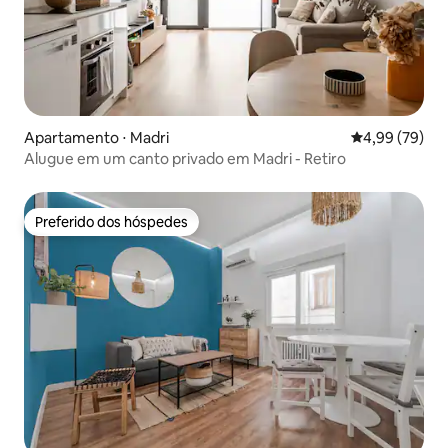
Apartamento ⋅ Madri
4,99 de uma a
4,99 (79)
Alugue em um canto privado em Madri - Retiro
Preferido dos hóspedes
Preferido dos hóspedes