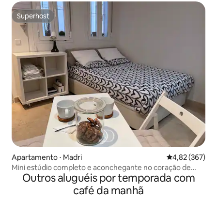
Superhost
Superhost
Apartamento ⋅ Madri
4,82 de uma av
4,82 (367)
Mini estúdio completo e aconchegante no coração de
Outros aluguéis por temporada com
Madri
café da manhã