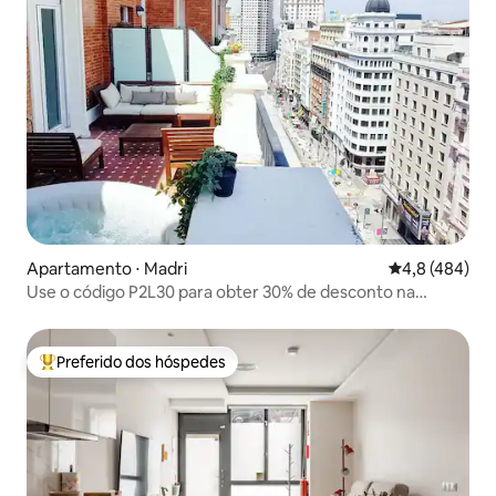
Apartamento ⋅ Madri
4,8 de uma av
4,8 (484)
Use o código P2L30 para obter 30% de desconto na
p2lhomes
Preferido dos hóspedes
Entre os melhores preferidos dos hóspedes