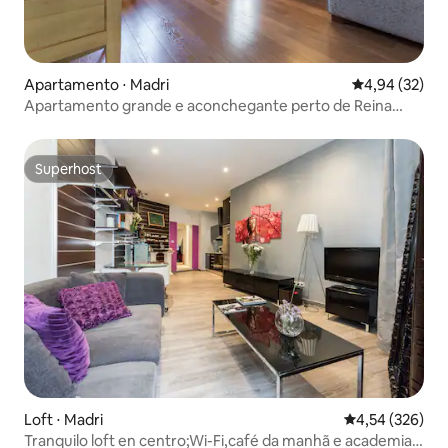
Apartamento ⋅ Madri
4,94 de uma a
4,94 (32)
Apartamento grande e aconchegante perto de Reina
Sofia
Superhost
Superhost
Loft ⋅ Madri
4,54 de uma av
4,54 (326)
Tranquilo loft en centro;Wi-Fi,café da manhã e academia