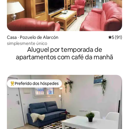
Casa ⋅ Pozuelo de Alarcón
5 de uma a
5 (91)
simplesmente único
Aluguel por temporada de
apartamentos com café da manhã
Preferido dos hóspedes
Entre os melhores preferidos dos hóspedes