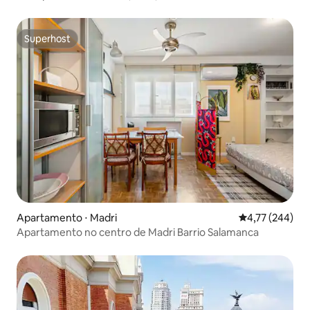
gratuitos
Superhost
Superhost
Apartamento ⋅ Madri
4,77 de uma av
4,77 (244)
Apartamento no centro de Madri Barrio Salamanca