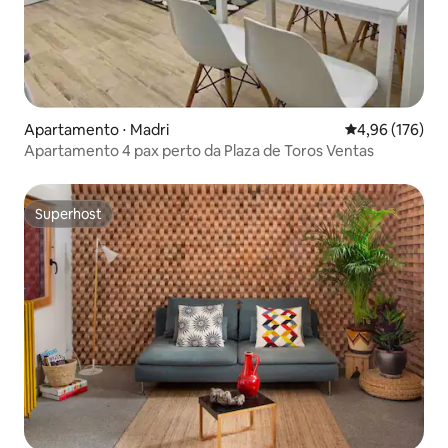
Apartamento ⋅ Madri
4,96 de uma av
4,96 (176)
Apartamento 4 pax perto da Plaza de Toros Ventas
Superhost
Superhost