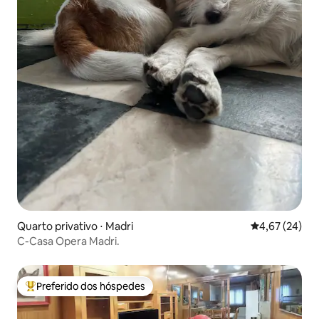
Quarto privativo ⋅ Madri
4,67 de uma a
4,67 (24)
C-Casa Opera Madri.
Preferido dos hóspedes
Entre os melhores preferidos dos hóspedes