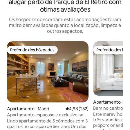
alugar perto de Parque de El Retiro com
ótimas avaliações
Os hóspedes concordam: estas acomodações foram
muito bem avaliadas quanto a localização, limpeza e
outros aspectos.
Preferido dos hóspedes
Preferido dos hó
Preferido dos hóspedes
Preferido dos hó
Apartamento ⋅ Ma
Bem no centro de 
Apartamento ⋅ Madri
4,93 de uma avaliação média de 
4,93 (252)
vídeo
Este maravilhoso 
Apartamento espaçoso e exclusivo na
três varandas que 
Golden Mile de Madri
Lindo apartamento de 5 cômodos com 3
proporcionando ba
quartos no coração de Serrano. Um dos