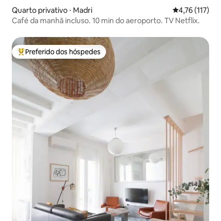
Quarto privativo ⋅ Madri
4,76 de uma av
4,76 (117)
Café da manhã incluso. 10 min do aeroporto. TV Netflix.
Preferido dos hóspedes
Entre os melhores preferidos dos hóspedes