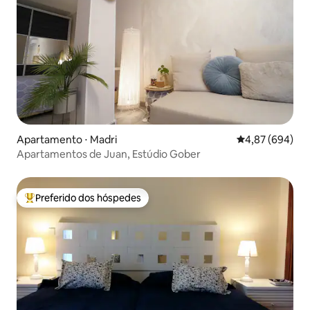
Apartamento ⋅ Madri
4,87 de uma ava
4,87 (694)
Apartamentos de Juan, Estúdio Gober
Preferido dos hóspedes
Entre os melhores preferidos dos hóspedes