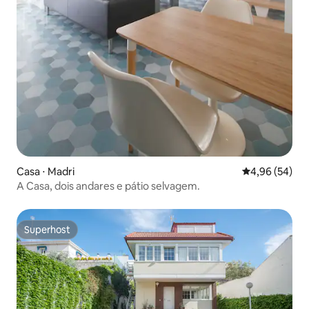
Casa ⋅ Madri
4,96 de uma a
4,96 (54)
A Casa, dois andares e pátio selvagem.
Superhost
Superhost