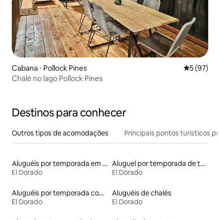
Cabana ⋅ Pollock Pines
5 de uma a
5 (97)
Chalé no lago Pollock Pines
Destinos para conhecer
Outros tipos de acomodações
Principais pontos turísticos po
Aluguéis por temporada em resorts
Aluguel por temporada de townhouses
El Dorado
El Dorado
Aluguéis por temporada com acesso à praia
Aluguéis de chalés
El Dorado
El Dorado