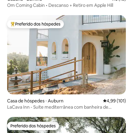
Om Coming Cabin • Descanso + Retiro em Apple Hill
Preferido dos hóspedes
Entre os melhores preferidos dos hóspedes
Casa de hóspedes ⋅ Auburn
4,99 de uma av
4,99 (101)
LaCava Inn - Suíte mediterrânea com banheira de
hidromassagem e vista!
Preferido dos hóspedes
Preferido dos hóspedes