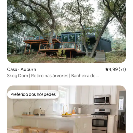
Casa ⋅ Auburn
4,99 de uma a
4,99 (71)
Skog Dom | Retiro nas árvores | Banheira de
hidromassagem | Auburn
Preferido dos hóspedes
Preferido dos hóspedes