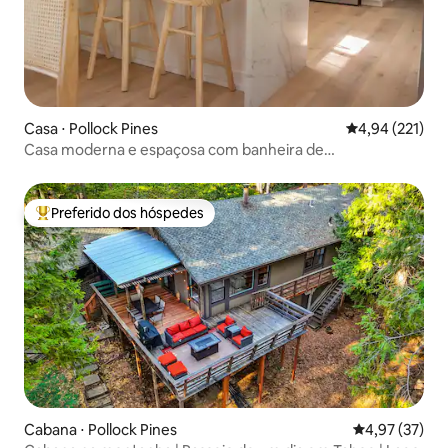
Casa ⋅ Pollock Pines
4,94 de uma av
4,94 (221)
Casa moderna e espaçosa com banheira de
hidromassagem | Elegante e aconchegante
Preferido dos hóspedes
Entre os melhores preferidos dos hóspedes
Cabana ⋅ Pollock Pines
4,97 de uma a
4,97 (37)