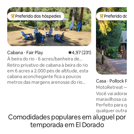
Preferido dos hóspedes
Preferido dos 
Entre os melhores preferidos dos hóspedes
Entre os melhore
Cabana ⋅ Fair Play
4,97 de uma avaliação média de 
4,97 (231)
À beira do rio - 6 acres/banheira de
hidromassagem/jogos/aceita cães
Retiro privativo de cabana à beira do rio
em 6 acres a 2.000 pés de altitude, esta
cabana aconchegante fica a poucos
Casa ⋅ Pollock Pin
metros das margens arenosas do rio
MotoRetreat — Um 
Cosumnes. Perfeito para um retiro de
montanhosa para 
Você vai adorar o
casais com banheira de hidromassagem,
maravilhosa casa e
mesa de sinuca, mesa de pebolim, jogos
Perfeito para que
de arcade, caiaques, cornhole,
qualquer outra pe
ferraduras e um lugar tranquilo para
Comodidades populares em aluguel por
escapando da cidade! Rubicon 
pescar, nadar ou relaxar. Uma área de
NorCal BDR, camin
cozinha ao ar livre para atividades de
temporada em El Dorado
Apple Hill - tudo por perto!
churrasco ao longo do rio. Localizado na
Esqui Sierra-at-Ta
região vinícola do Condado de El Dorado,