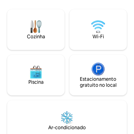
de distância! Durma tranquilamente em
com degustação de vinhos nas
seis camas reais e
proximidades. Distância de carro para
nossa grande vara
lagos, caminhadas e outras atividades ao
pinheiros altos. Desfrute de internet
ar livre.
rápida, AppleTV co
de cozinha pronto
Cozinha
Wi-Fi
Também fornecemo
chocolate quente
Estacionamento
Piscina
gratuito no local
Ar-condicionado