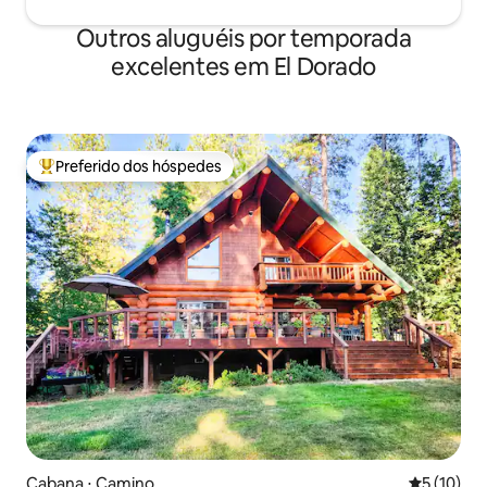
Outros aluguéis por temporada
excelentes em El Dorado
Preferido dos hóspedes
Entre os melhores preferidos dos hóspedes
Cabana ⋅ Camino
5 de uma a
5 (10)