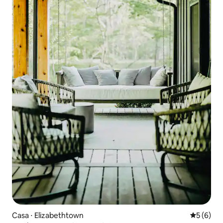
Casa ⋅ Elizabethtown
5 de uma 
5 (6)