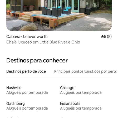
Cabana ⋅ Leavenworth
5 de uma 
5 (5)
Chalé luxuoso em Little Blue River e Ohio
Destinos para conhecer
Destinos perto de você
Principais pontos turísticos por perto
Nashville
Chicago
Aluguéis por temporada
Aluguéis por temporada
Gatlinburg
Indianápolis
Aluguéis por temporada
Aluguéis por temporada