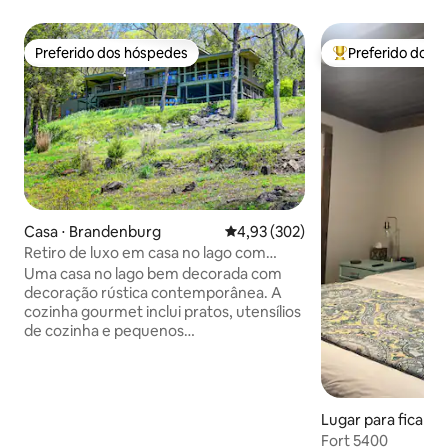
Preferido dos hóspedes
Preferido dos 
Preferido dos hóspedes
Entre os melhore
Casa ⋅ Brandenburg
4,93 de uma avaliação média de 
4,93 (302)
Retiro de luxo em casa no lago com
vistas pitorescas
Uma casa no lago bem decorada com
decoração rústica contemporânea. A
cozinha gourmet inclui pratos, utensílios
de cozinha e pequenos
eletrodomésticos, bem como uma
máquina de café espresso/cappuccino
de luxo. A casa está localizada em uma
comunidade fechada e privada com um
Lugar para ficar ⋅
lago de 320 acres de até 70 pés de
e
Fort 5400
profundidade. Apenas barcos pontão e