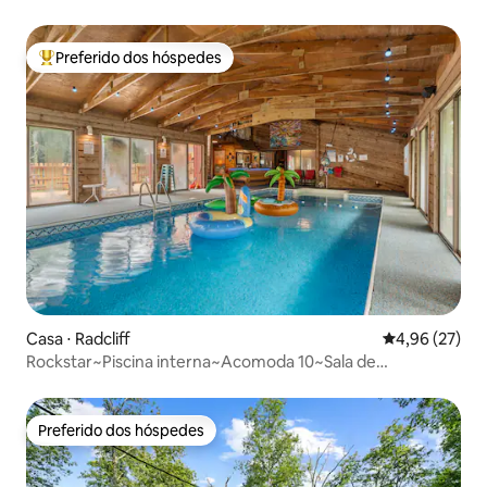
Preferido dos hóspedes
Entre os melhores preferidos dos hóspedes
Casa ⋅ Radcliff
4,96 de uma a
4,96 (27)
Rockstar~Piscina interna~Acomoda 10~Sala de
jogos~Vôlei
Preferido dos hóspedes
Preferido dos hóspedes