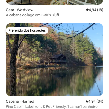
Casa ⋅ Westview
4,94 de uma a
4,94 (18)
A cabana do lago em Blair's Bluff
Preferido dos hóspedes
Preferido dos hóspedes
Cabana ⋅ Harned
4,94 de uma a
4,94 (34)
Pine Cabin: Lakefront & Pet Friendly, 1 cama/1 banheiro