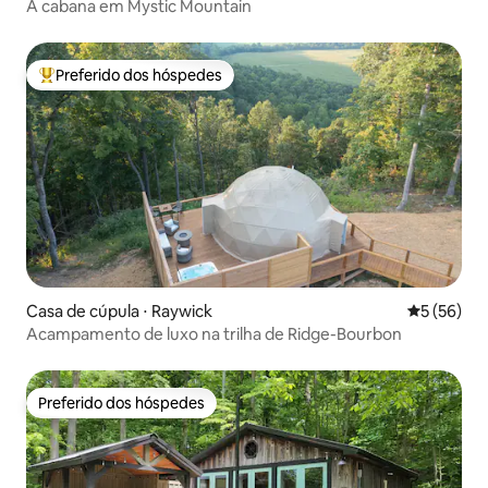
A cabana em Mystic Mountain
Preferido dos hóspedes
Entre os melhores preferidos dos hóspedes
Casa de cúpula ⋅ Raywick
5 de uma a
5 (56)
Acampamento de luxo na trilha de Ridge-Bourbon
Preferido dos hóspedes
Preferido dos hóspedes