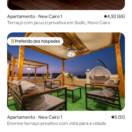
Apartamento ⋅ New Cairo 1
4,92 de uma a
4,92 (65)
Terraço com jacuzzi privativa em Sodic, Novo Cairo
Preferido dos hóspedes
Entre os melhores preferidos dos hóspedes
Apartamento ⋅ New Cairo 1
5 de uma a
5 (51)
Enorme terraço privativo com vista para a cidade