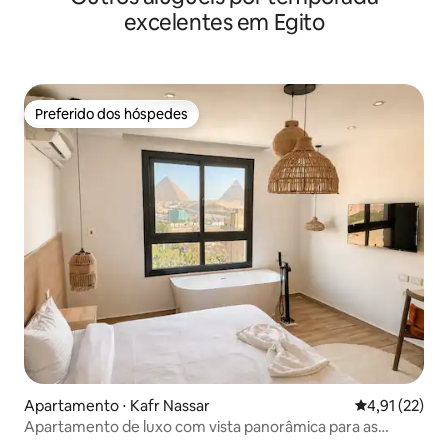
excelentes em Egito
Preferido dos hóspedes
Preferido dos hóspedes
Apartamento ⋅ Kafr Nassar
4,91 de uma a
4,91 (22)
Apartamento de luxo com vista panorâmica para as
pirâmides e a Joia do Nilo