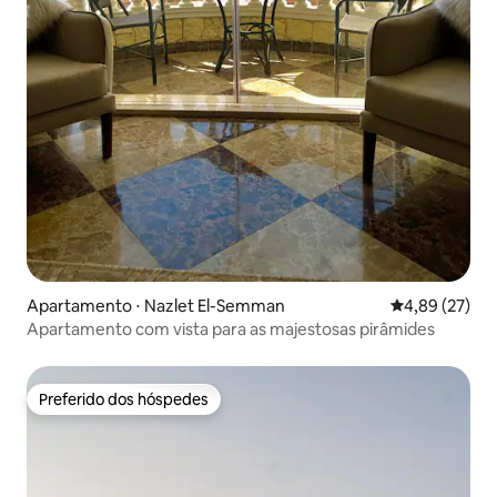
Apartamento ⋅ Nazlet El-Semman
4,89 de uma a
4,89 (27)
Apartamento com vista para as majestosas pirâmides
Preferido dos hóspedes
Preferido dos hóspedes