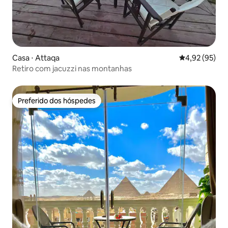
Casa ⋅ Attaqa
4,92 de uma a
4,92 (95)
Retiro com jacuzzi nas montanhas
Preferido dos hóspedes
Preferido dos hóspedes