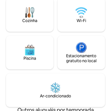
de dois quartos conta com uma área de
do portão de entr
estar espaçosa e charmosa, cozinha
Para aproveitar a
americana, espaço para refeições e uma
confira nossas experiên
área de dormir, um banheiro grande e
compromisso de o
Cozinha
Wi-Fi
uma pequena área de estar
hóspedes a hospit
parcialmente ao ar livre.
eles merecem.
Estacionamento
Piscina
gratuito no local
Ar-condicionado
Outros aluguéis por temporada