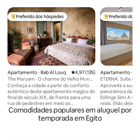
Preferido dos hóspedes
Preferido dos 
Entre os melhores preferidos dos hóspedes
Entre os melhore
Apartamento ⋅ Bab Al Louq
4,97 de uma avaliação média de 
4,97 (135)
Apartamento ⋅ Al
The Maryam · O charme do Velho Mundo
ETERNA. Suíte com 
no centro do Cairo
pirâmides e varan
Conheça a cidade a partir do conforto
Aproveite a sua es
autêntico deste apartamento mágico do
panorâmica das Pi
final do século XIX, de frente para uma
Esfinge Sim! A vist
rua de pedestres em meio ao
reais. (Não deixe 
Comodidades populares em aluguel por
movimentado centro do Cairo. Paredes
outros anúncios t
de calcário bruto emolduram uma
com uma vista de
temporada em Egito
combinação sofisticada de móveis,
as Pirâmides de Gi
tecidos e detalhes antigos, vintage e
dentro deste estúd
feitos à mão, tornando o espaço um
contemporâneo ou
deleite para os olhos. Este apartamento
Jacuzzi. Fica tam