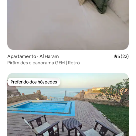
Apartamento ⋅ Al Haram
5 de uma a
5 (22)
Pirâmides e panorama GEM | Retrô
Preferido dos hóspedes
Preferido dos hóspedes