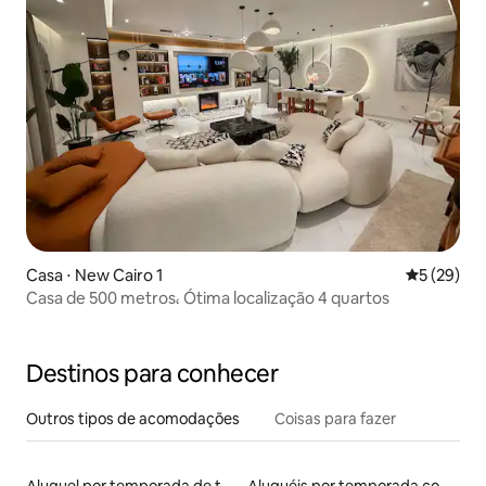
Casa ⋅ New Cairo 1
5 de uma a
5 (29)
Casa de 500 metros، Ótima localização 4 quartos
Destinos para conhecer
Outros tipos de acomodações
Coisas para fazer