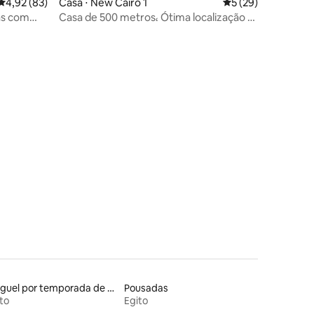
4,92 de uma avaliação média de 5, 83 avaliações
4,92 (83)
Casa ⋅ New Cairo 1
5 de uma avaliação
5 (29)
as com
Casa de 500 metros، Ótima localização 4
quartos
Aluguel por temporada de alojamentos ecológicos
Pousadas
to
Egito