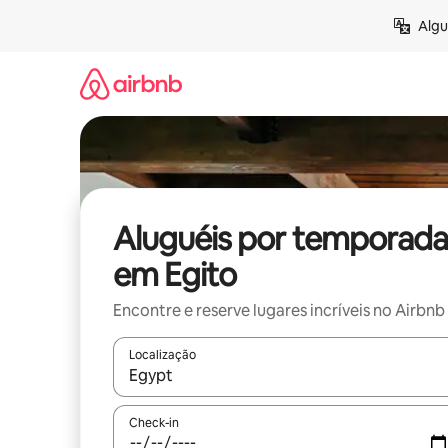
Pular
Algu
para
o
conteúdo
Aluguéis por temporada
em Egito
Encontre e reserve lugares incríveis no Airbnb
Localização
Quando os resultados estiverem disponíveis, expl
Check-in