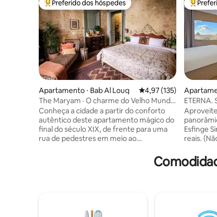
Preferido dos hóspedes
Prefe
Entre os melhores preferidos dos hóspedes
Entre os
Apartamento ⋅ Bab Al Louq
4,97 de uma avaliação m
4,97 (135)
Apartame
The Maryam · O charme do Velho Mundo
ETERNA. S
no centro do Cairo
pirâmides
Conheça a cidade a partir do conforto
Aproveite
autêntico deste apartamento mágico do
panorâmic
final do século XIX, de frente para uma
Esfinge Si
rua de pedestres em meio ao
reais. (N
movimentado centro do Cairo. Paredes
outros an
de calcário bruto emolduram uma
uma vista
Comodidade
combinação sofisticada de móveis,
Pirâmides
tecidos e detalhes antigos, vintage e
dentro de
feitos à mão, tornando o espaço um
contempo
deleite para os olhos. Este apartamento
Jacuzzi. 
de dois quartos conta com uma área de
do portão
estar espaçosa e charmosa, cozinha
aproveita