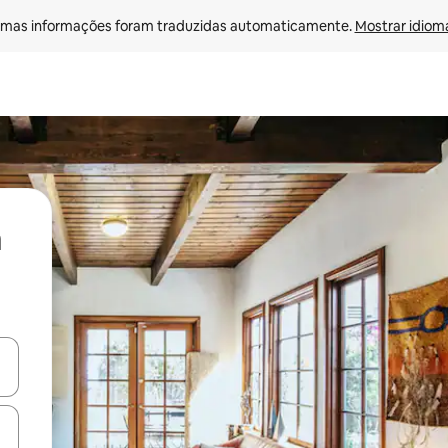
mas informações foram traduzidas automaticamente. 
Mostrar idioma
ore-os usando as seta para cima e para baixo do teclado ou tocando e