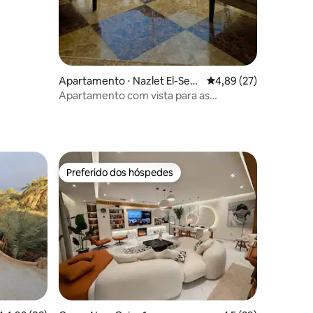
Apartamento ⋅ Nazlet El-Sem
4,89 de uma avaliação
4,89 (27)
man
Apartamento com vista para as
majestosas pirâmides
ções
Preferido dos hóspedes
Preferido dos hóspedes
ções