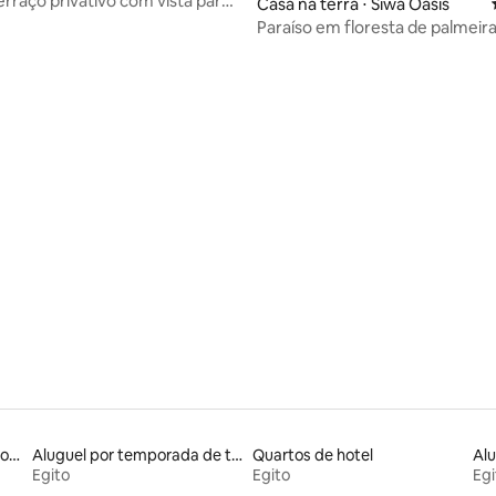
rraço privativo com vista para
Casa na terra ⋅ Siwa Oasis
Paraíso em floresta de palmeir
piscina épica e lareira
média de 5, 65 avaliações
Aluguéis por temporada com suítes privativas
Aluguel por temporada de tendas
Quartos de hotel
Egito
Egito
Egi