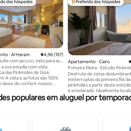
rido dos hóspedes
Preferido dos hóspedes
 melhores preferidos dos hóspedes
Entre os melhores preferidos d
édia de 5, 135 avaliações
nto ⋅ Al Haram
4,96 de uma avaliação média de 5, 157 avalia
4,96 (157)
uíte com jacuzzi, vista para as
Apartamento ⋅ Cairo
4
 e varanda
 a sua estadia com vista
Primeira fileira - Estúdio Pirâmi
a das Pirâmides de Gizé,
Desfrute de vistas deslumbran
m! A vista e as fotos são 100%
ininterruptas da primeira fila da
ão deixe de conferir nossos
pirâmides a partir deste estúdi
úncios também) Delicie-se com
e ensolarado. Idealmente localizado
 deslumbrante de todas as
s populares em aluguel por tempora
diretamente na estrada princip
 de Gizé de qualquer lugar
acesso fácil, o estúdio fica ao l
ste estúdio oriental
Grande Museu Egípcio e a pou
râneo ou enquanto relaxa na
minutos do icônico Planalto de 
Fica também a 10 minutos a pé
Tornando-a uma das estadias m
 de entrada das Pirâmides. Para
convenientes com vista para a 
r ao máximo sua viagem,
no Cairo. Cuidadosamente projetado e