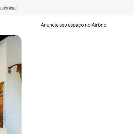
 original
Anuncie seu espaço no Airbnb
 deslizando o dedo na tela.