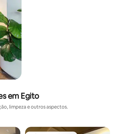
es em Egito
o, limpeza e outros aspectos.
Casa ⋅ D