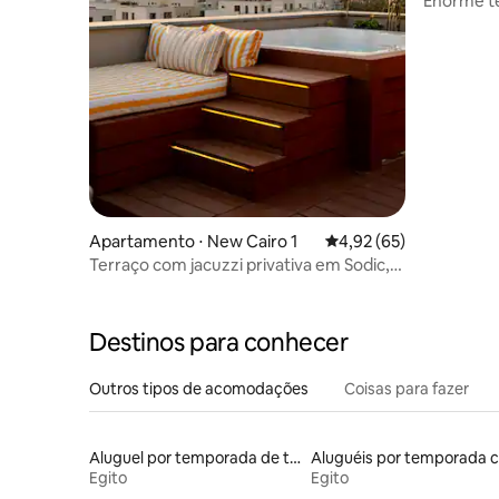
Enorme te
a cidade
Apartamento ⋅ New Cairo 1
4,92 de uma avaliação 
4,92 (65)
Terraço com jacuzzi privativa em Sodic,
Novo Cairo
Destinos para conhecer
Outros tipos de acomodações
Coisas para fazer
Aluguel por temporada de townhouses
Egito
Egito