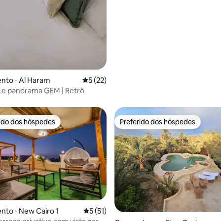
nto ⋅ Al Haram
5 de uma avaliação média de 5, 22 avalia
5 (22)
 e panorama GEM | Retrô
rido dos hóspedes
Preferido dos hóspedes
 melhores preferidos dos hóspedes
Preferido dos hóspedes
to ⋅ New Cairo 1
5 de uma avaliação média de 5, 51 avalia
5 (51)