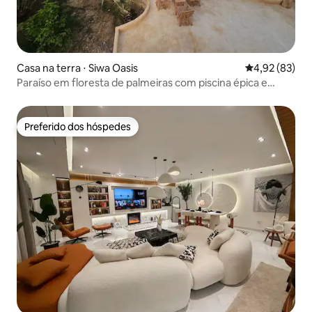
Casa na terra ⋅ Siwa Oasis
4,92 de uma a
4,92 (83)
Paraíso em floresta de palmeiras com piscina épica e
lareira
Preferido dos hóspedes
Preferido dos hóspedes