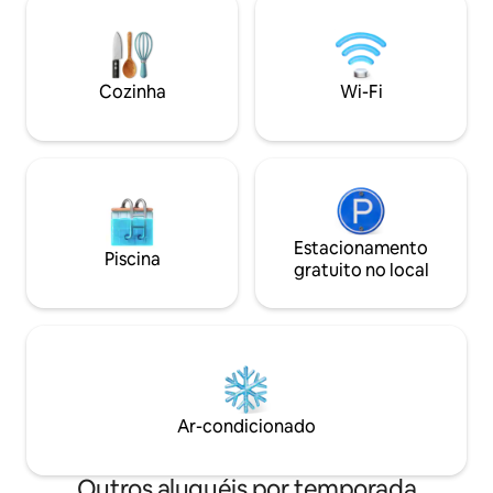
de dois quartos conta com uma área de
do portão de entr
estar espaçosa e charmosa, cozinha
Para aproveitar a
americana, espaço para refeições e uma
confira nossas experiên
área de dormir, um banheiro grande e
compromisso de o
Cozinha
Wi-Fi
uma pequena área de estar
hóspedes a hospit
parcialmente ao ar livre.
eles merecem.
Estacionamento
Piscina
gratuito no local
Ar-condicionado
Outros aluguéis por temporada