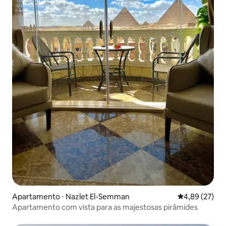
Apartamento ⋅ Nazlet El-Semman
4,89 de uma a
4,89 (27)
Apartamento com vista para as majestosas pirâmides