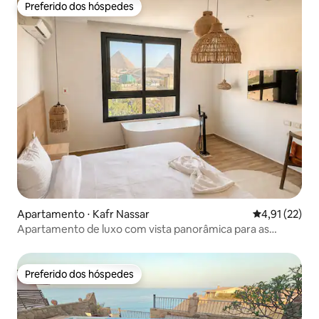
Preferido dos hóspedes
Preferido dos hóspedes
Apartamento ⋅ Kafr Nassar
4,91 de uma a
4,91 (22)
Apartamento de luxo com vista panorâmica para as
pirâmides e a Joia do Nilo
Preferido dos hóspedes
Preferido dos hóspedes