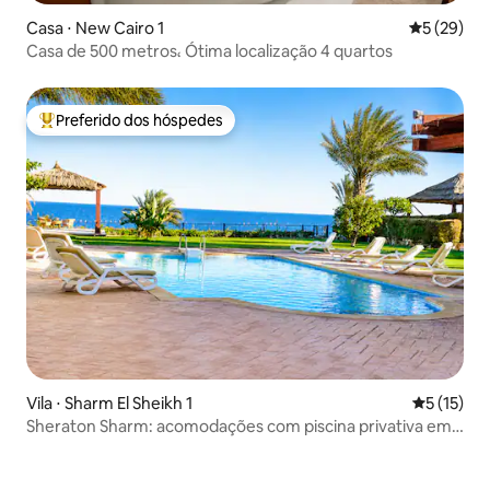
Casa ⋅ New Cairo 1
5 de uma a
5 (29)
Casa de 500 metros، Ótima localização 4 quartos
Preferido dos hóspedes
Entre os melhores preferidos dos hóspedes
Vila ⋅ Sharm El Sheikh 1
5 de uma a
5 (15)
Sheraton Sharm: acomodações com piscina privativa em
Sinai