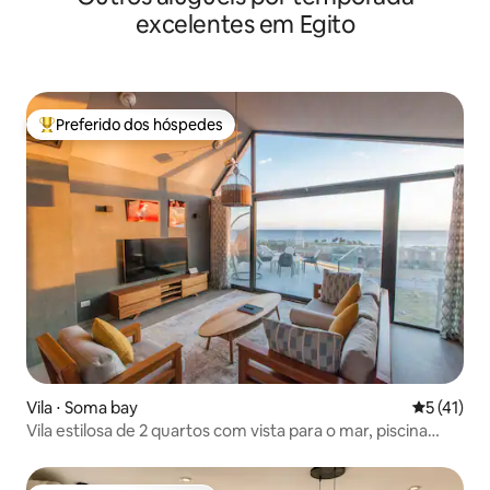
excelentes em Egito
Preferido dos hóspedes
Entre os melhores preferidos dos hóspedes
Vila ⋅ Soma bay
5 de uma a
5 (41)
Vila estilosa de 2 quartos com vista para o mar, piscina
gratuita e praia