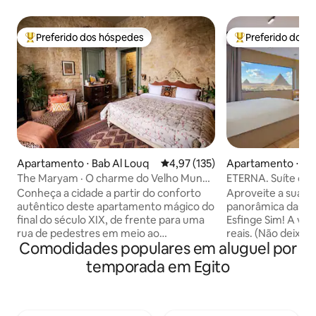
Preferido dos hóspedes
Preferido dos 
Entre os melhores preferidos dos hóspedes
Entre os melhore
Apartamento ⋅ Bab Al Louq
4,97 de uma avaliação média de 
4,97 (135)
Apartamento ⋅ Al
The Maryam · O charme do Velho Mundo
ETERNA. Suíte com 
no centro do Cairo
pirâmides e varan
Conheça a cidade a partir do conforto
Aproveite a sua es
autêntico deste apartamento mágico do
panorâmica das Pi
final do século XIX, de frente para uma
Esfinge Sim! A vist
rua de pedestres em meio ao
reais. (Não deixe 
Comodidades populares em aluguel por
movimentado centro do Cairo. Paredes
outros anúncios t
de calcário bruto emolduram uma
com uma vista de
temporada em Egito
combinação sofisticada de móveis,
as Pirâmides de Gi
tecidos e detalhes antigos, vintage e
dentro deste estúd
feitos à mão, tornando o espaço um
contemporâneo ou
deleite para os olhos. Este apartamento
Jacuzzi. Fica tam