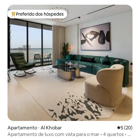
Preferido dos hóspedes
Entre os melhores preferidos dos hóspedes
Apartamento ⋅ Al Khobar
5 de uma a
5 (20)
Apartamento de luxo com vista para o mar • 4 quartos • 2