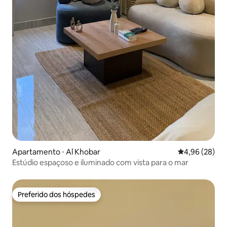
Apartamento ⋅ Al Khobar
4,96 de uma a
4,96 (28)
Estúdio espaçoso e iluminado com vista para o mar
Preferido dos hóspedes
Preferido dos hóspedes