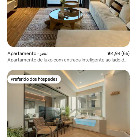
Apartamento ⋅ الخبر
4,94 de uma a
4,94 (65)
Apartamento de luxo com entrada inteligente ao lado do
mar 6A
Preferido dos hóspedes
Preferido dos hóspedes