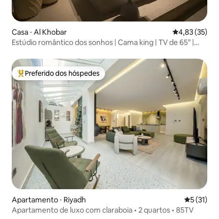
Casa ⋅ Al Khobar
4,83 de uma a
4,83 (35)
Estúdio romântico dos sonhos | Cama king | TV de 65” |
Banheira
Preferido dos hóspedes
Entre os melhores preferidos dos hóspedes
Apartamento ⋅ Riyadh
5 de uma a
5 (31)
Apartamento de luxo com claraboia • 2 quartos • 85TV