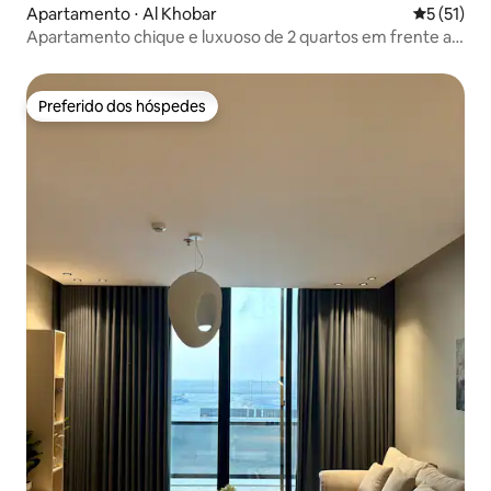
Apartamento ⋅ Al Khobar
5 de uma a
5 (51)
Apartamento chique e luxuoso de 2 quartos em frente ao
mar
Preferido dos hóspedes
Preferido dos hóspedes