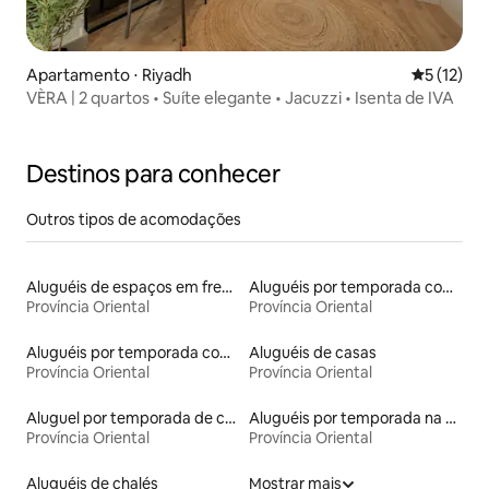
Apartamento ⋅ Riyadh
5 de uma a
5 (12)
VÈRA | 2 quartos • Suíte elegante • Jacuzzi • Isenta de IVA
Destinos para conhecer
Outros tipos de acomodações
Aluguéis de espaços em frente à praia
Aluguéis por temporada com acesso ao lago
Província Oriental
Província Oriental
Aluguéis por temporada com suítes privativas
Aluguéis de casas
Província Oriental
Província Oriental
Aluguel por temporada de casas de hóspedes
Aluguéis por temporada na orla
Província Oriental
Província Oriental
Aluguéis de chalés
Mostrar mais