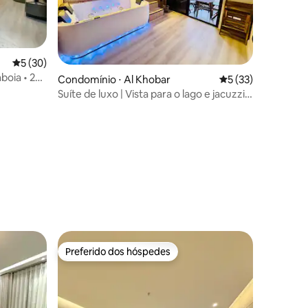
5 de uma avaliação média de 5, 30 avaliações
5 (30)
boia • 2
Condomínio ⋅ Al Khobar
5 de uma avaliação
5 (33)
Suíte de luxo | Vista para o lago e jacuzzi
privativa
ções
Preferido dos hóspedes
os hóspedes
Preferido dos hóspedes