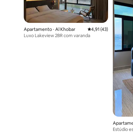
Apartamento ⋅ Al Khobar
4,91 de uma avaliação 
4,91 (43)
Luxo Lakeview 2BR com varanda
Apartame
Estúdio e