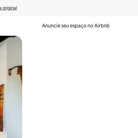
 original
Anuncie seu espaço no Airbnb
 deslizando o dedo na tela.