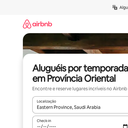
Pular
Algu
para
o
conteúdo
Aluguéis por temporada
em Província Oriental
Encontre e reserve lugares incríveis no Airbnb
Localização
Quando os resultados estiverem disponíveis, expl
Check-in