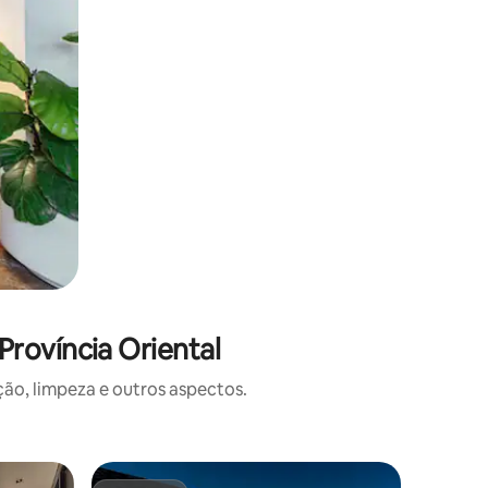
rovíncia Oriental
o, limpeza e outros aspectos.
Apartame