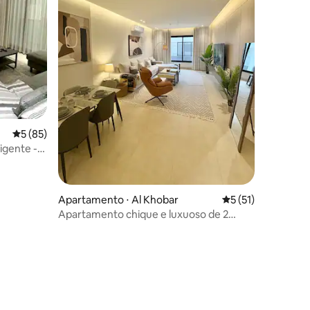
5 de uma avaliação média de 5, 85 avaliações
5 (85)
igente -
Apartamento ⋅ Al Khobar
5 de uma avaliação
5 (51)
Apartamento chique e luxuoso de 2
quartos em frente ao mar
ções