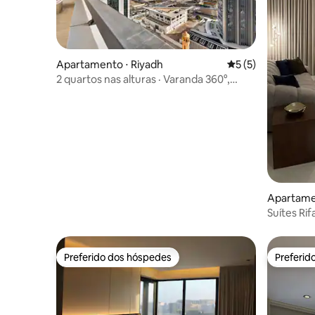
Apartamento ⋅ Riyadh
5 de uma avaliação
5 (5)
2 quartos nas alturas · Varanda 360°,
vistas da cidade
Apartame
Suítes Rif
Preferido dos hóspedes
Preferid
Preferido dos hóspedes
Preferid