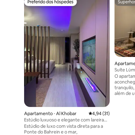
Preferido dos hóspedes
Superho
Preferido dos hóspedes
Superho
Apartame
Suíte Lùm
banheira 
O aparta
aconcheg
tranquilo
além de u
experiênc
um longo
separado,
Apartamento ⋅ Al Khobar
4,94 de uma avaliação 
4,94 (31)
você precisa. No co
Estúdio luxuoso e elegante com lareira
apartame
de luz com vista para o mar
Estúdio de luxo com vista direta para a
espaçosa 
Ponte do Bahrein e o mar,
confortáve