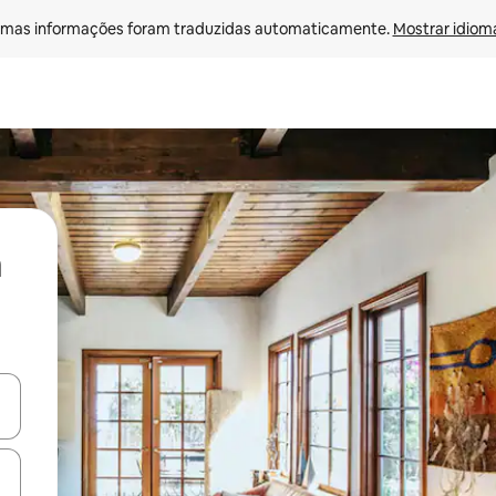
mas informações foram traduzidas automaticamente. 
Mostrar idioma
ore-os usando as seta para cima e para baixo do teclado ou tocando e