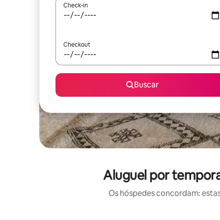
Check-in
Checkout
Buscar
Aluguel por tempora
Os hóspedes concordam: estas