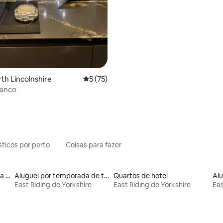
rth Lincolnshire
5 de uma avaliação média de 5, 75 avalia
5 (75)
Banco
sticos por perto
Coisas para fazer
Aluguéis por temporada na orla
Aluguel por temporada de townhouses
Quartos de hotel
East Riding de Yorkshire
East Riding de Yorkshire
Eas