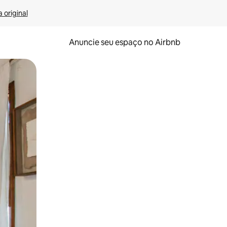
 original
Anuncie seu espaço no Airbnb
 deslizando o dedo na tela.