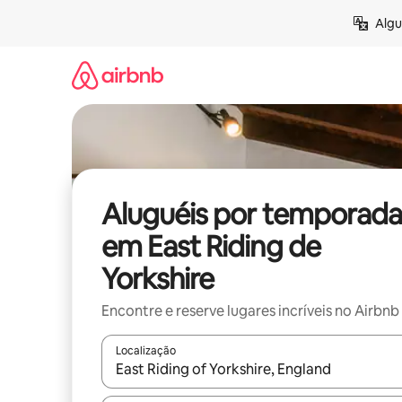
Pular
Algu
para
o
conteúdo
Aluguéis por temporada
em East Riding de
Yorkshire
Encontre e reserve lugares incríveis no Airbnb
Localização
Quando os resultados estiverem disponíveis, expl