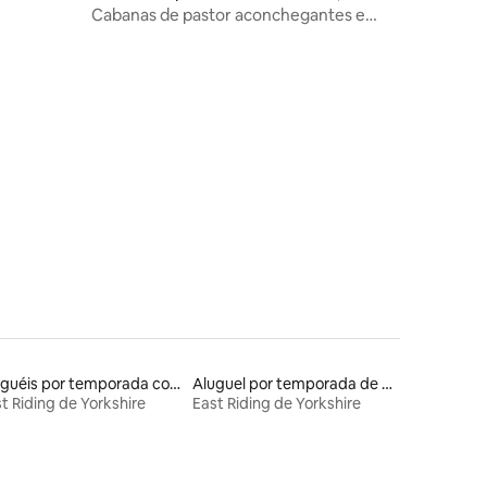
rkshire
Cabanas de pastor aconchegantes e
isoladas escondidas na floresta.
ções
Aluguéis por temporada com café da manhã
Aluguel por temporada de casas de veraneio
t Riding de Yorkshire
East Riding de Yorkshire