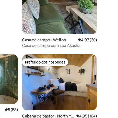
Casa de campo ⋅ Welton
4,97 de uma avaliação
4,97 (30)
Casa de campo com spa Akasha
Preferido dos hóspedes
os hóspedes
Preferido dos hóspedes
5 de uma avaliação média de 5, 58 avaliações
5 (58)
a
Cabana de pastor ⋅ North Yo
4,95 de uma avaliação 
4,95 (164)