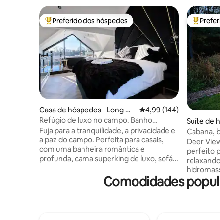
Preferido dos hóspedes
Prefe
Entre os melhores preferidos dos hóspedes
Entre os
Casa de hóspedes ⋅ Long Dr
4,99 de uma avaliação m
4,99 (144)
ax
Refúgio de luxo no campo. Banho
Suíte de 
romântico
Fuja para a tranquilidade, a privacidade e
Cabana, 
a paz do campo. Perfeita para casais,
floresta, 
Deer View
com uma banheira romântica e
perfeito 
profunda, cama superking de luxo, sofá
relaxando
grande e aconchegante e uma TV de
hidromas
75 polegadas para noites relaxantes.
Comodidades popular
chuva no 
Aproveite manhãs tranquilas, vistas
de balanço
lindas e uma cozinha totalmente
interior,
equipada para preparar refeições
confortáv
frescas e saborosas para curtir em
aconcheg