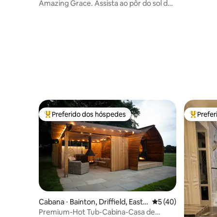
hire
Amazing Grace. Assista ao pôr do sol da
banheira de hidromassagem.
Preferido dos hóspedes
Prefe
Entre os melhores preferidos dos hóspedes
Entre os
Cabana ⋅ Bainton, Driffield, East Y
5 de uma avaliação 
5 (40)
orkshire
Premium-Hot Tub-Cabina-Casa de