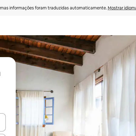
mas informações foram traduzidas automaticamente. 
Mostrar idioma
ore-os usando as seta para cima e para baixo do teclado ou tocando e