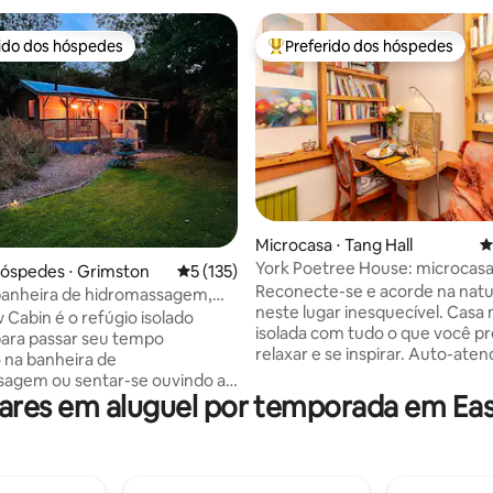
rido dos hóspedes
Preferido dos hóspedes
 melhores preferidos dos hóspedes
Entre os melhores preferidos d
Microcasa ⋅ Tang Hall
4
édia de 5, 144 avaliações
York Poetree House: microcasa
hóspedes ⋅ Grimston
5 de uma avaliação média de 5, 135 avalia
5 (135)
árvore para uma pessoa
Reconecte-se e acorde na nat
banheira de hidromassagem,
neste lugar inesquecível. Casa 
jardim privativo seguro, mar.
 Cabin é o refúgio isolado
isolada com tudo o que você pr
para passar seu tempo
relaxar e se inspirar. Auto-ate
 na banheira de
organize refeições fornecidas 
sagem ou sentar-se ouvindo a
anfitrião (um chef profissional)
es em aluguel por temporada em East
telhado de lata em uma cadeira
experimente um dos muitos
 em nossa bela varanda. No
restaurantes da cidade. Lojas n
 você pode relaxar em cadeiras
proximidades. Seu próprio banheiro
eis ao lado de um fogão
privativo está situado a pouco
ante enquanto observa a