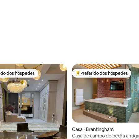
rido dos hóspedes
Preferido dos hóspedes
 melhores preferidos dos hóspedes
Entre os melhores preferidos d
média de 5, 40 avaliações
Casa ⋅ Brantingham
Casa de campo de pedra antig