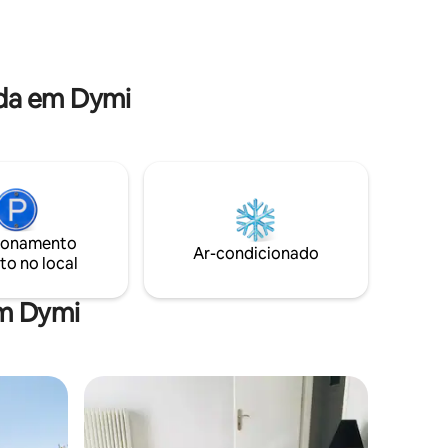
axar por
desfrutar da vista surpreendente a
ara uma
qualquer momento.
da em Dymi
ionamento
Ar-condicionado
to no local
em Dymi