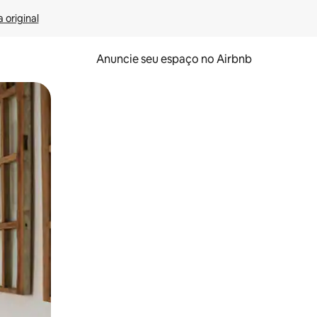
 original
Anuncie seu espaço no Airbnb
 deslizando o dedo na tela.