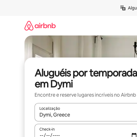
Pular
Algu
para
o
conteúdo
Aluguéis por temporada
em Dymi
Encontre e reserve lugares incríveis no Airbnb
Localização
Quando os resultados estiverem disponíveis, expl
Check-in