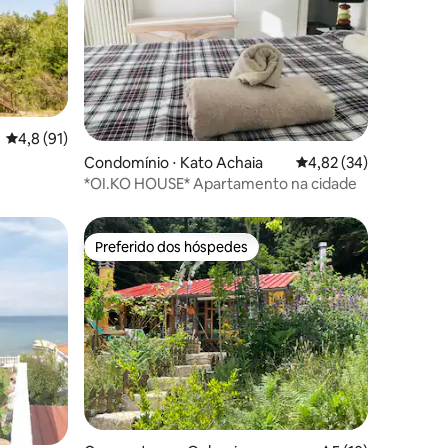
4,8 de uma avaliação média de 5, 91 avaliações
4,8 (91)
ções
Condomínio ⋅ Kato Achaia
4,82 de uma avaliação
4,82 (34)
*OI.KO HOUSE* Apartamento na cidade
Preferido dos hóspedes
Preferido dos hóspedes
ções