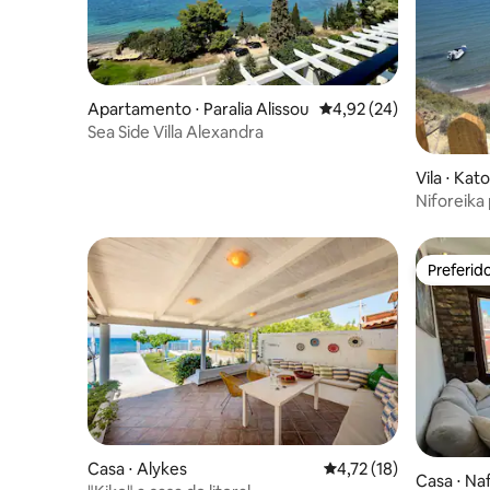
Apartamento ⋅ Paralia Alissou
4,92 de uma avaliação 
4,92 (24)
Sea Side Villa Alexandra
Vila ⋅ Kat
Niforeik
Preferid
Preferid
Casa ⋅ Alykes
4,72 de uma avaliação 
4,72 (18)
Casa ⋅ Na