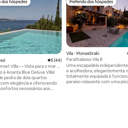
o dos hóspedes
Preferido dos hóspedes
o dos hóspedes
Preferido dos hóspedes
Vila ⋅ Monastiraki
Parathalasso Vila B
ssi
5 de uma avaliação média de 5, 44 avalia
5 (44)
Uma escapadela independente,
nset Villa — Vista para o mar e
e acolhedora, elegantemente 
ivativa
 à Ananta Blue Deluxe Villa!
totalmente equipada e funcional.
de pedra de dois quartos
paraíso relaxante com uma pisc
 com elegância e oferecendo
privativa, um jardim e uma vista
confortos necessários aos
para um horizonte ilimitado. S
spedes. As vistas
meio a um ambiente calmo e s
antes do mar Jônico podem ser
paisagens montanhosas e sons
 por todos os cantos da casa e
em frente à tradicional aldeia d
piscina de borda infinita. Nossa
Monastiraki e suas antigas casa
la está localizada entre a
pedra que revestem a costa.
idade de Argasi e a vila de
média de 5, 17 avaliações
Parathalasso é um retiro de féri
, a uma curta distância das