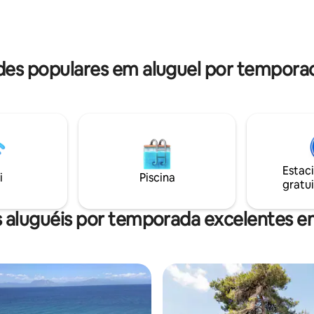
para aqueles que procuram rel
aias de areia e do patrimônio
apenas um fim de semana ou p
a ilha e, ao mesmo tempo, perto
pausa mais longa.
 restaurantes e clubes!
 suas férias!
es populares em aluguel por tempora
Estac
i
Piscina
gratui
 aluguéis por temporada excelentes 