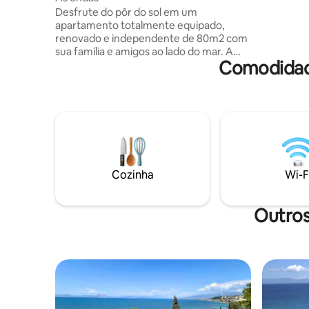
longas pr
Desfrute do pôr do sol em um
natural d
apartamento totalmente equipado,
de bares,
renovado e independente de 80m2 com
Aproveite
sua família e amigos ao lado do mar. A
Comodidad
casa tem uma entrada independente,
estacionamento privado, dois quartos,
uma cozinha totalmente equipada, um
banheiro, uma sala de estar e uma
varanda com vista para o mar. Varanda
dos fundos com vista para a montanha e
equipamentos de academia. Fica a 10 km
do centro de Patras e 7 do novo porto.
Perto de supermercados, caixas
Cozinha
Wi-F
eletrônicos, farmácias, transportes
públicos e muitos restaurantes, bares e
cafés.
Outros