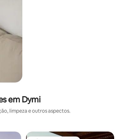
ões em Dymi
o, limpeza e outros aspectos.
Vila ⋅ Ano