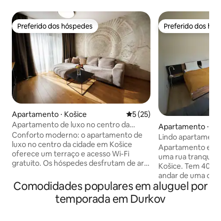
Preferido dos hóspedes
Preferido dos hó
Preferido dos hóspedes
Preferido dos hó
Apartamento ⋅ Košice
5 de uma avaliação média de
5 (25)
Apartamento de luxo no centro da
Apartamento ⋅ Ko
cidade 2- estacionamento incluído
Conforto moderno: o apartamento de
Lindo apartament
luxo no centro da cidade em Košice
tranquila
Apartamento estú
oferece um terraço e acesso Wi-Fi
uma rua tranquila
gratuito. Os hóspedes desfrutam de ar
Košice. Tem 40 m²
condicionado, uma cozinha compacta e
andar de uma casa
uma máquina de lavar roupa. O
Comodidades populares em aluguel por
entrada privativa.
apartamento dispõe de sala de estar
minimalista, cozi
temporada em Durkov
com sofá e área de jantar. Instalações
equipada, banheir
convenientes: a propriedade inclui
colchão extra de 
serviços de check-in e check-out