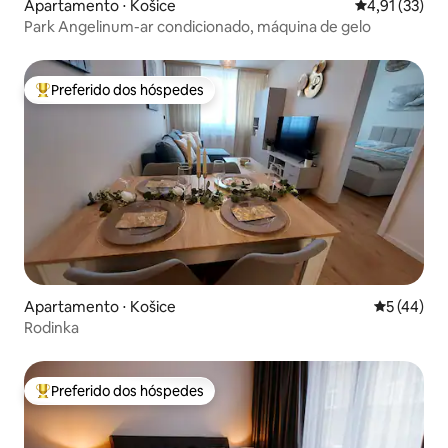
Apartamento ⋅ Košice
4,91 de uma a
4,91 (33)
Park Angelinum-ar condicionado, máquina de gelo
Preferido dos hóspedes
Entre os melhores preferidos dos hóspedes
Apartamento ⋅ Košice
5 de uma a
5 (44)
Rodinka
Preferido dos hóspedes
Entre os melhores preferidos dos hóspedes