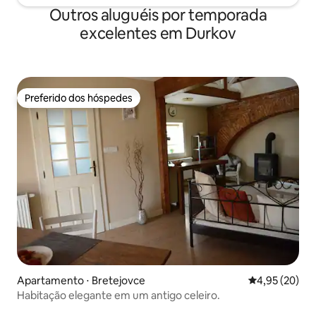
Outros aluguéis por temporada
excelentes em Durkov
Preferido dos hóspedes
Preferido dos hóspedes
Apartamento ⋅ Bretejovce
4,95 de uma a
4,95 (20)
Habitação elegante em um antigo celeiro.