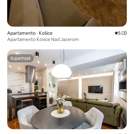
Apartamento ⋅ Košice
5 de uma 
5 (3)
Apartamento Kosice Nad Jazerom
Superhost
Superhost