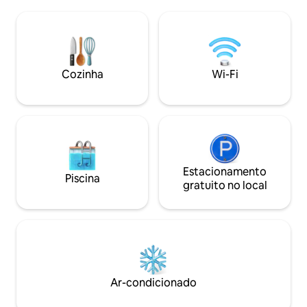
hóspede está disp
privativos, elevador, minimercado,
berço de bebê. Ót
quartos familiares. Estacionamento
transporte público
privado gratuito no local está disponível.
e de bonde fica a 
Altamente avaliado pela limpeza do
pé. Estacionamen
quarto, localização conveniente e
frente da propried
Cozinha
Wi-Fi
conforto do quarto.
via cofre eletrôn
chegada flexível.
Estacionamento
Piscina
gratuito no local
Ar-condicionado