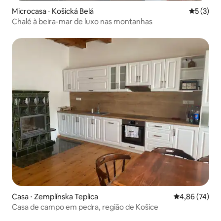
Microcasa ⋅ Košická Belá
5 de uma 
5 (3)
Chalé à beira-mar de luxo nas montanhas
Casa ⋅ Zemplínska Teplica
4,86 de uma a
4,86 (74)
Casa de campo em pedra, região de Košice