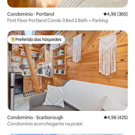
Condomínio ⋅ Portland
4,96 de uma ava
4,96 (365)
First Floor Portland Condo 3 Bed 2 Bath + Parking
Preferido dos hóspedes
Entre os melhores preferidos dos hóspedes
Condomínio ⋅ Scarborough
4,96 de uma av
4,96 (425)
Condomínio aconchegante na praia!