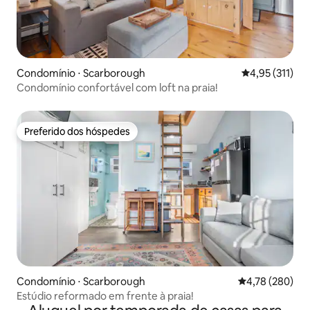
Condomínio ⋅ Scarborough
4,95 de uma av
4,95 (311)
Condomínio confortável com loft na praia!
Preferido dos hóspedes
Preferido dos hóspedes
Condomínio ⋅ Scarborough
4,78 de uma av
4,78 (280)
Estúdio reformado em frente à praia!