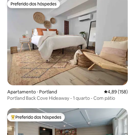
Preferido dos hóspedes
Preferido dos hóspedes
Apartamento ⋅ Portland
4,89 de uma av
4,89 (158)
Portland Back Cove Hideaway - 1 quarto - Com pátio
Preferido dos hóspedes
Entre os melhores preferidos dos hóspedes