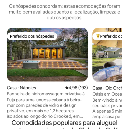
Os hóspedes concordam: estas acomodações foram
muito bem avaliadas quanto a localização, limpeza e
outros aspectos.
Preferido dos hóspedes
Preferido dos 
Preferido dos hóspedes
Entre os melhore
Casa ⋅ Nápoles
4,98 de uma avaliação média de 
4,98 (193)
Casa ⋅ Old Orchar
Banheira de hidromassagem privativa à
Oásis em Ocean Be
beira-mar de designer LUX - Isolada
quartos com piscin
Fuja para uma luxuosa cabana à beira-
Bem-vindo à noss
praia
mar com paredes de vidro e design
seu oásis privado
privativo, em mais de 1,2 hectares
A apenas 5 minuto
isolados ao longo do rio Crooked, em
ampla casa person
Comodidades populares para aluguel
Naples, Maine. O rio circunda a
suítes (cada uma 
propriedade, oferecendo total
banheiro privativo