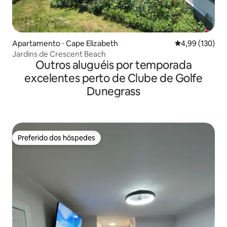
Apartamento ⋅ Cape Elizabeth
4,99 de uma av
4,99 (130)
Jardins de Crescent Beach
Outros aluguéis por temporada
excelentes perto de Clube de Golfe
Dunegrass
Preferido dos hóspedes
Preferido dos hóspedes