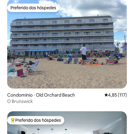
Preferido dos hóspedes
Preferido dos hóspedes
Condomínio ⋅ Old Orchard Beach
4,85 de uma av
4,85 (117)
O Brunswick
Preferido dos hóspedes
Entre os melhores preferidos dos hóspedes