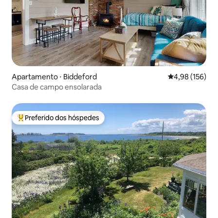
Apartamento ⋅ Biddeford
4,98 de uma av
4,98 (156)
Casa de campo ensolarada
Preferido dos hóspedes
Entre os melhores preferidos dos hóspedes