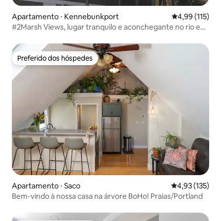
Apartamento ⋅ Kennebunkport
4,99 de uma av
4,99 (115)
#2Marsh Views, lugar tranquilo e aconchegante no rio e
na reserva
Preferido dos hóspedes
Preferido dos hóspedes
Apartamento ⋅ Saco
4,93 de uma av
4,93 (135)
Bem-vindo à nossa casa na árvore BoHo! Praias/Portland