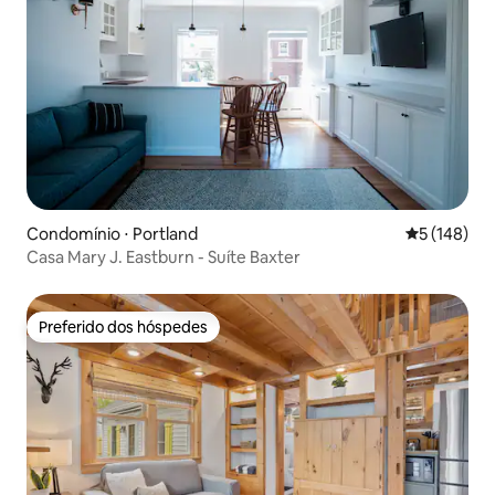
Condomínio ⋅ Portland
5 de uma av
5 (148)
Casa Mary J. Eastburn - Suíte Baxter
Preferido dos hóspedes
Preferido dos hóspedes