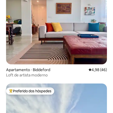
Apartamento ⋅ Biddeford
4,98 de uma a
4,98 (46)
Loft de artista moderno
Preferido dos hóspedes
Entre os melhores preferidos dos hóspedes