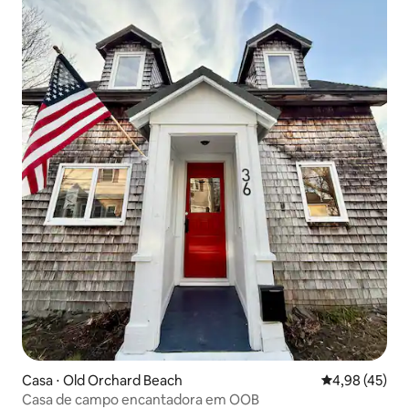
Casa ⋅ Old Orchard Beach
4,98 de uma a
4,98 (45)
Casa de campo encantadora em OOB