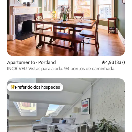
Apartamento ⋅ Portland
4,93 de uma av
4,93 (337)
INCRÍVEL! Vistas para a orla. 94 pontos de caminhada.
Preferido dos hóspedes
Entre os melhores preferidos dos hóspedes