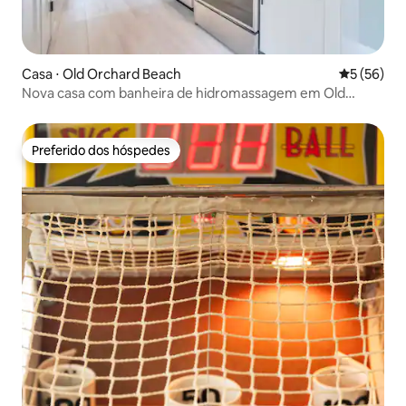
Casa ⋅ Old Orchard Beach
5 de uma a
5 (56)
Nova casa com banheira de hidromassagem em Old
Orchard Beach
Preferido dos hóspedes
Preferido dos hóspedes