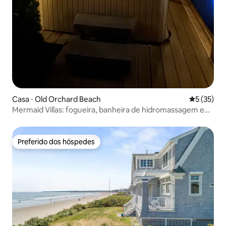
Casa ⋅ Old Orchard Beach
5 de uma a
5 (35)
Mermaid Villas: fogueira, banheira de hidromassagem e
estacionamento para 3 pessoas!
Preferido dos hóspedes
Preferido dos hóspedes