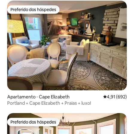
Preferido dos hóspedes
Preferido dos hóspedes
Apartamento ⋅ Cape Elizabeth
4,91 de uma av
4,91 (692)
Portland + Cape Elizabeth + Praias + luxo!
Preferido dos hóspedes
Preferido dos hóspedes