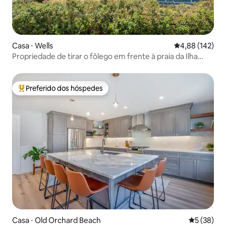
Casa ⋅ Wells
4,88 de uma av
4,88 (142)
Propriedade de tirar o fôlego em frente à praia da Ilha
Drakes!
Preferido dos hóspedes
Entre os melhores preferidos dos hóspedes
Casa ⋅ Old Orchard Beach
5 de uma a
5 (38)