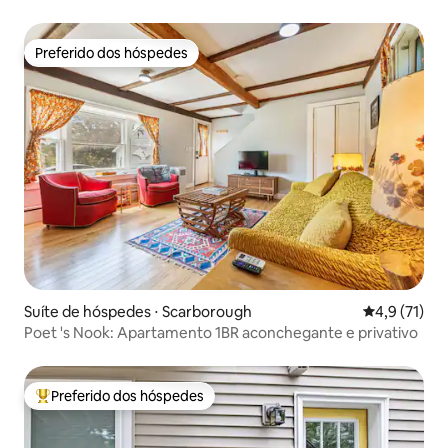
Preferido dos hóspedes
Preferido dos hóspedes
Suíte de hóspedes ⋅ Scarborough
4,9 de uma a
4,9 (71)
Poet 's Nook: Apartamento 1BR aconchegante e privativo
Preferido dos hóspedes
Entre os melhores preferidos dos hóspedes