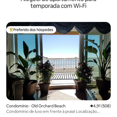
temporada com Wi-Fi
Preferido dos hóspedes
Entre os melhores preferidos dos hóspedes
Condomínio ⋅ Old Orchard Beach
4,91 de uma av
4,91 (508)
Condomínio de luxo em frente à praia! Localização
privilegiada!