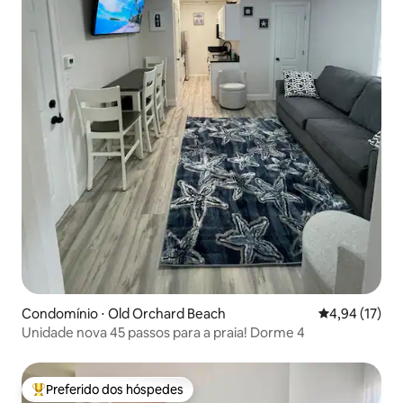
Condomínio ⋅ Old Orchard Beach
4,94 de uma a
4,94 (17)
Unidade nova 45 passos para a praia! Dorme 4
Preferido dos hóspedes
Entre os melhores preferidos dos hóspedes