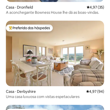
Casa ⋅ Dronfield
4,97 de uma a
4,97 (35)
A aconchegante Bowness House lhe dá as boas-vindas.
Preferido dos hóspedes
Entre os melhores preferidos dos hóspedes
Casa ⋅ Derbyshire
4,97 de uma a
4,97 (94)
Uma casa luxuosa com vistas espetaculares