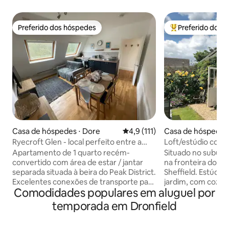
Preferido dos hóspedes
Preferido dos 
Preferido dos hóspedes
Entre os melhore
Casa de hóspedes ⋅ Dore
4,9 de uma avaliação média de 
4,9 (111)
Casa de hóspedes ⋅
d
Ryecroft Glen - local perfeito entre a
Loft/estúdio com 
cidade e os picos
Apartamento de 1 quarto recém-
Situado no subúrb
convertido com área de estar / jantar
na fronteira do Pea
separada situada à beira do Peak District.
Sheffield. Estúdi
Excelentes conexões de transporte para
jardim, com cozin
Comodidades populares em aluguel por
Sheffield (e universidade/ salões) e linha
plano aberto, ban
ferroviária Hope Valley. Idealmente
quarto no andar de
temporada em Dronfield
localizado para indivíduos, casais ou
com cama de casal
famílias jovens que procuram explorar a
altura restrita e vi