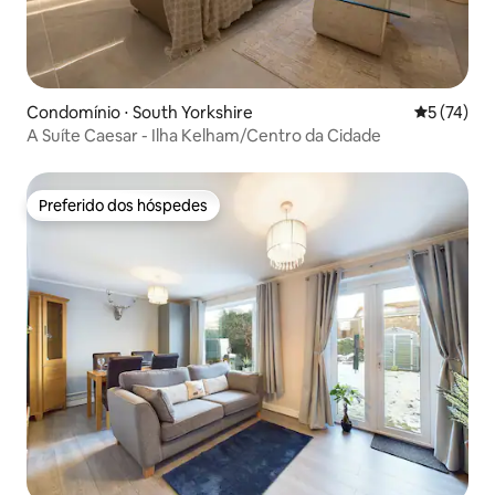
Condomínio ⋅ South Yorkshire
5 de uma a
5 (74)
A Suíte Caesar - Ilha Kelham/Centro da Cidade
Preferido dos hóspedes
Preferido dos hóspedes