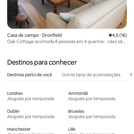
Casa de campo ⋅ Dronfield
4,5 de uma a
4,5 (16)
Oak Cottage acomoda 8 pessoas em 4 quartos - cães são
bem-vindos
Destinos para conhecer
Destinos perto de você
Outros tipos de acomodações
Pr
Londres
Amsterdã
Aluguéis por temporada
Aluguéis por temporada
Dublin
Bruxelas
Aluguéis por temporada
Aluguéis por temporada
Manchester
Lille