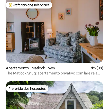
Preferido dos hóspedes
Entre os melhores preferidos dos hóspedes
Apartamento ⋅ Matlock Town
5 de uma a
5 (38)
The Matlock Snug: apartamento privativo com lareira a
lenha
Preferido dos hóspedes
Preferido dos hóspedes