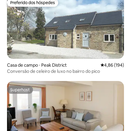
Preferido dos hóspedes
Preferido dos hóspedes
Casa de campo ⋅ Peak District
4,86 de uma av
4,86 (194)
Conversão de celeiro de luxo no bairro do pico
Superhost
Superhost