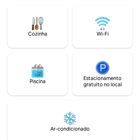
área local. Perfeito para caminhantes,
Espaço de jardim p
exploradores, ciclistas, entusiastas de
jantar ao ar livre 
trens, bem como aqueles que querem
não ser adequado 
apenas uma pausa tranquila.
altas ou idosas de
Carregamento de veículos elétricos
altura e escadas es
disponível no estacionamento Park &
vontade para perg
Cozinha
Wi-Fi
Ride localizado a cerca de 200 metros da
reservar, se tiver
propriedade
Estacionamento
Piscina
gratuito no local
Ar-condicionado