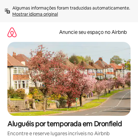
Pular
Algumas informações foram traduzidas automaticamente. 
para
Mostrar idioma original
o
conteúdo
Anuncie seu espaço no Airbnb
Aluguéis por temporada em Dronfield
Encontre e reserve lugares incríveis no Airbnb