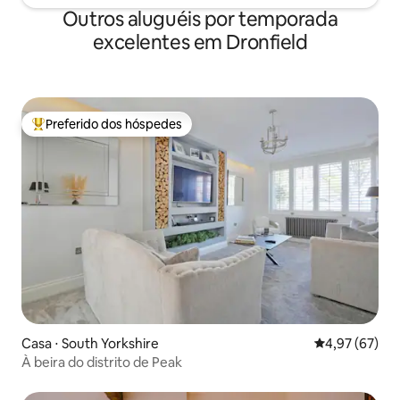
Outros aluguéis por temporada
excelentes em Dronfield
Preferido dos hóspedes
Entre os melhores preferidos dos hóspedes
Casa ⋅ South Yorkshire
4,97 de uma a
4,97 (67)
À beira do distrito de Peak