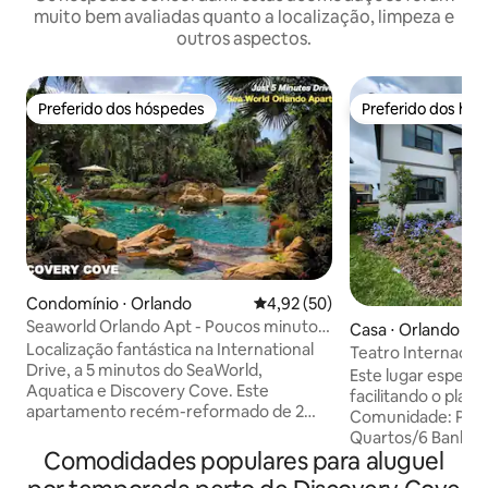
muito bem avaliadas quanto a localização, limpeza e
outros aspectos.
Preferido dos hóspedes
Preferido dos hó
Preferido dos hóspedes
Preferido dos hó
Condomínio ⋅ Orlando
4,92 de uma avaliação média de
4,92 (50)
Seaworld Orlando Apt - Poucos minutos
Casa ⋅ Orlando
dos parques
Localização fantástica na International
Teatro Internacion
Drive, a 5 minutos do SeaWorld,
Sal. Sauna
Este lugar especial
Aquatica e Discovery Cove. Este
facilitando o plane
apartamento recém-reformado de 2
Comunidade: Para
quartos e 2 banheiros oferece um
Quartos/6 Banhei
refúgio tranquilo com cozinha completa,
Comodidades populares para aluguel
Disney - 10 milhas 
sofá-cama e acomoda até 8 pessoas.
• ICON PARK - 4 mi