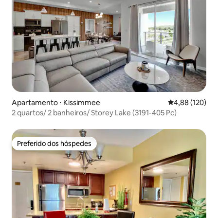
Apartamento ⋅ Kissimmee
4,88 de uma av
4,88 (120)
2 quartos/ 2 banheiros/ Storey Lake (3191-405 Pc)
Preferido dos hóspedes
Preferido dos hóspedes