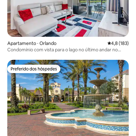
Apartamento ⋅ Orlando
4,8 de uma av
4,8 (183)
Condomínio com vista para o lago no último andar no
Vista Cay Resort
Preferido dos hóspedes
Preferido dos hóspedes