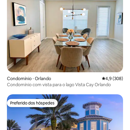
Condomínio ⋅ Orlando
4,9 de uma av
4,9 (308)
Condomínio com vista para o lago Vista Cay Orlando
Preferido dos hóspedes
Preferido dos hóspedes