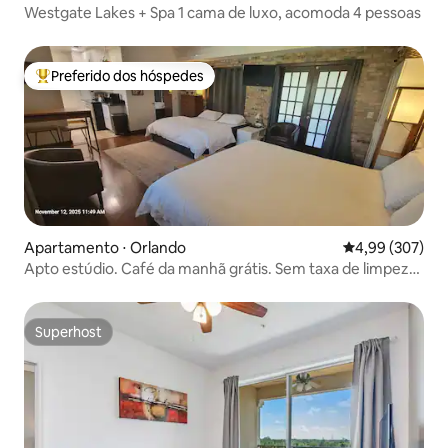
Westgate Lakes + Spa 1 cama de luxo, acomoda 4 pessoas
Preferido dos hóspedes
Entre os melhores preferidos dos hóspedes
Apartamento ⋅ Orlando
4,99 de uma ava
4,99 (307)
Apto estúdio. Café da manhã grátis. Sem taxa de limpeza.
2 camas king size
Superhost
Superhost