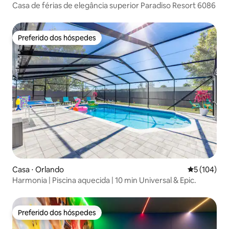
Casa de férias de elegância superior Paradiso Resort 6086
Preferido dos hóspedes
Preferido dos hóspedes
Casa ⋅ Orlando
5 de uma av
5 (104)
Harmonia | Piscina aquecida | 10 min Universal & Epic.
Preferido dos hóspedes
Preferido dos hóspedes