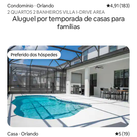
Condomínio ⋅ Orlando
4,91 de uma av
4,91 (183)
2 QUARTOS 2 BANHEIROS VILLA I-DRIVE AREA
Aluguel por temporada de casas para
famílias
Preferido dos hóspedes
Preferido dos hóspedes
Casa ⋅ Orlando
5 de uma a
5 (19)