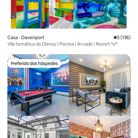
Casa ⋅ Davenport
5 de uma av
5 (136)
Vila temática da Disney | Piscina | Arcade | Resort ºoº
Preferido dos hóspedes
Preferido dos hóspedes