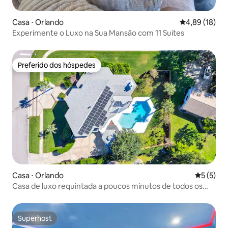
Casa ⋅ Orlando
4,89 de uma a
4,89 (18)
Experimente o Luxo na Sua Mansão com 11 Suites
Preferido dos hóspedes
Preferido dos hóspedes
Casa ⋅ Orlando
5 de uma 
5 (5)
Casa de luxo requintada a poucos minutos de todos os
parques temáticos
Superhost
Superhost