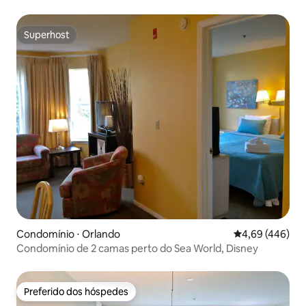
Disney
Superhost
Superhost
Condomínio ⋅ Orlando
4,69 de uma ava
4,69 (446)
Condomínio de 2 camas perto do Sea World, Disney
Preferido dos hóspedes
Preferido dos hóspedes