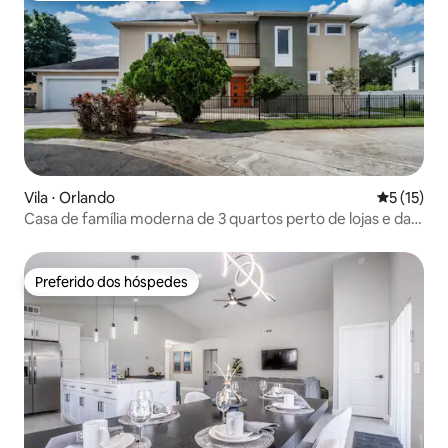
Vila ⋅ Orlando
5 de uma a
5 (15)
Casa de família moderna de 3 quartos perto de lojas e da
Disney
Preferido dos hóspedes
Preferido dos hóspedes