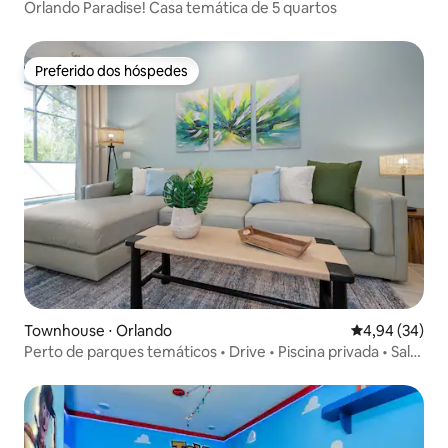
Orlando Paradise! Casa temática de 5 quartos
Preferido dos hóspedes
Preferido dos hóspedes
Townhouse ⋅ Orlando
4,94 de uma a
4,94 (34)
Perto de parques temáticos • Drive • Piscina privada • Sala
de pôquer