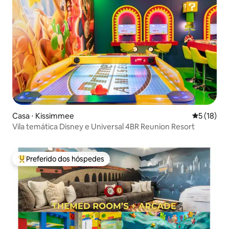
Casa ⋅ Kissimmee
5 de uma a
5 (18)
Vila temática Disney e Universal 4BR Reunion Resort
Preferido dos hóspedes
Entre os melhores preferidos dos hóspedes