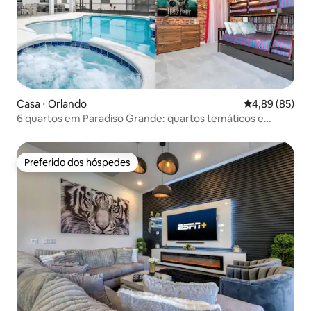
Casa ⋅ Orlando
4,89 de uma a
4,89 (85)
6 quartos em Paradiso Grande: quartos temáticos e
piscina
Preferido dos hóspedes
Preferido dos hóspedes