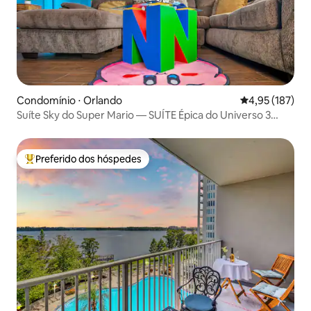
Condomínio ⋅ Orlando
4,95 de uma av
4,95 (187)
Suíte Sky do Super Mario — SUÍTE Épica do Universo 3
QTDES
Preferido dos hóspedes
Entre os melhores preferidos dos hóspedes