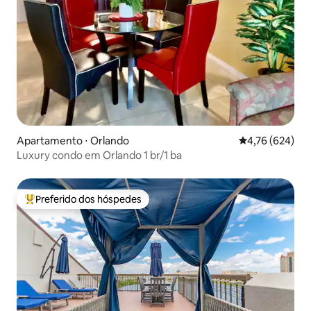
Apartamento ⋅ Orlando
4,76 de uma av
4,76 (624)
Luxury condo em Orlando 1 br/1 ba
Preferido dos hóspedes
Entre os melhores preferidos dos hóspedes