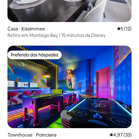
Casa ⋅ Kissimmee
5 de uma a
5 (12)
Retiro em Montego Bay | 15 minutos da Disney
Preferido dos hóspedes
Preferido dos hóspedes
Townhouse ⋅ Poinciana
4,97 de uma a
4,97 (33)