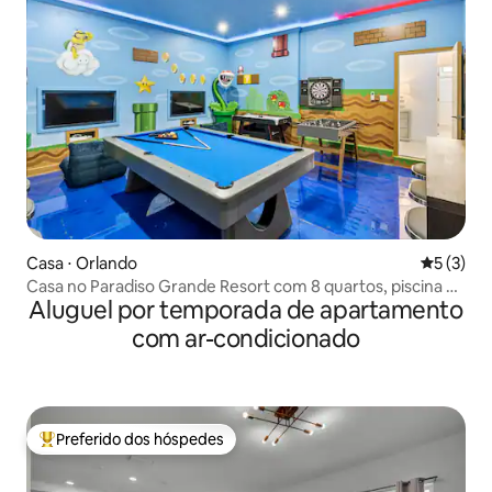
Casa ⋅ Orlando
5 de uma 
5 (3)
Casa no Paradiso Grande Resort com 8 quartos, piscina +
Aluguel por temporada de apartamento
spa
com ar-condicionado
Preferido dos hóspedes
Entre os melhores preferidos dos hóspedes