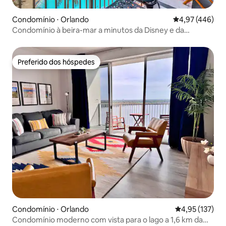
Condomínio ⋅ Orlando
4,97 de uma av
4,97 (446)
Condomínio à beira-mar a minutos da Disney e da
Universal
Preferido dos hóspedes
Preferido dos hóspedes
Condomínio ⋅ Orlando
4,95 de uma av
4,95 (137)
Condomínio moderno com vista para o lago a 1,6 km da