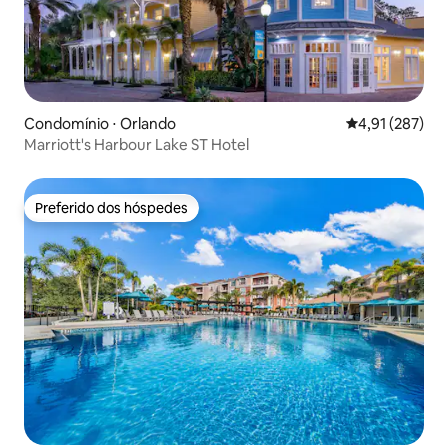
Condomínio ⋅ Orlando
4,91 de uma av
4,91 (287)
Marriott's Harbour Lake ST Hotel
Preferido dos hóspedes
Preferido dos hóspedes