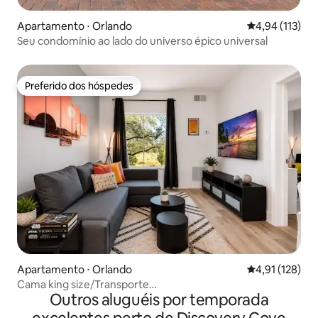
Apartamento ⋅ Orlando
4,94 de uma av
4,94 (113)
Seu condomínio ao lado do universo épico universal
Preferido dos hóspedes
Preferido dos hóspedes
Apartamento ⋅ Orlando
4,91 de uma av
4,91 (128)
Cama king size/Transporte
Outros aluguéis por temporada
gratuito/Cozinha/Piscina/Banheira de
hidromassagem/Cozinha