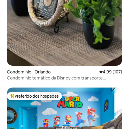
Condomínio ⋅ Orlando
4,99 de uma av
4,99 (107)
Condomínio temático da Disney com transporte
GRATUITO!
Preferido dos hóspedes
Entre os melhores preferidos dos hóspedes