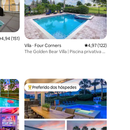
,94 de uma avaliação média de 5, 151 avaliações
4,94 (151)
Vila ⋅ Four Corners
4,97 de uma avaliação 
4,97 (122)
A| SALA
The Golden Bear Villa | Piscina privativa e
cinema
ções
Preferido dos hóspedes
os hóspedes
Entre os melhores preferidos dos hóspedes