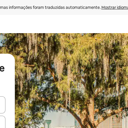
mas informações foram traduzidas automaticamente. 
Mostrar idioma
de
ore-os usando as seta para cima e para baixo do teclado ou tocando e