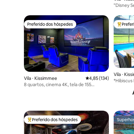
"Disney Se
Privacidad
Preferido dos hóspedes
Prefe
Preferido dos hóspedes
Entre os
Vila ⋅ Ki
Vila ⋅ Kissimmee
4,85 de uma avaliação m
4,85 (134)
*Hibiscus
8 quartos, cinema 4K, tela de 155
da Disney
polegadas, piscina e spa
Preferido dos hóspedes
Superho
Entre os melhores preferidos dos hóspedes
Superho