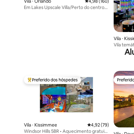
Vila ⋅ Orlando
4,98 de uma avaliação m
4,98 (160)
Em Lakes Upscale Villa/Perto do centro
de Orlando
Vila ⋅ Ki
Vila temát
Al
Disney
Preferido dos hóspedes
Preferid
Entre os melhores preferidos dos hóspedes
Preferid
Vila ⋅ Kissimmee
4,92 de uma avaliação 
4,92 (79)
Windsor Hills 5BR • Aquecimento gratuito
Vila ⋅ Da