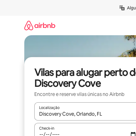
Pular
Algu
para
o
conteúdo
Vilas para alugar perto 
Discovery Cove
Encontre e reserve vilas únicas no Airbnb
Localização
Quando os resultados estiverem disponíveis, expl
Check-in