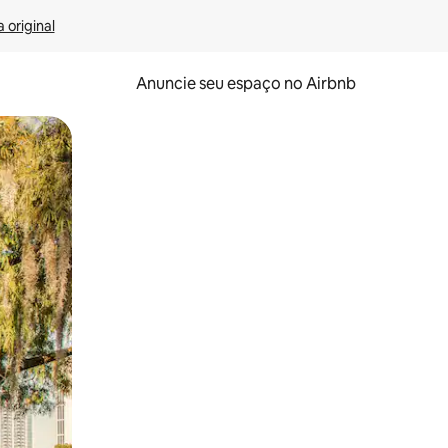
 original
Anuncie seu espaço no Airbnb
 deslizando o dedo na tela.