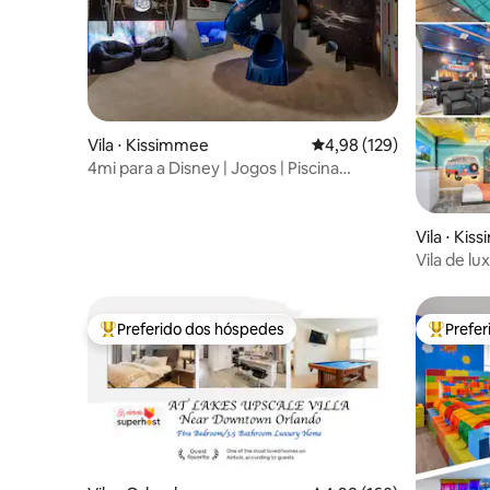
Vila ⋅ Kissimmee
4,98 de uma avaliação m
4,98 (129)
4mi para a Disney | Jogos | Piscina
privativa
Vila ⋅ Ki
Vila de l
quartos/p
Preferido dos hóspedes
Prefe
Entre os melhores preferidos dos hóspedes
Entre os