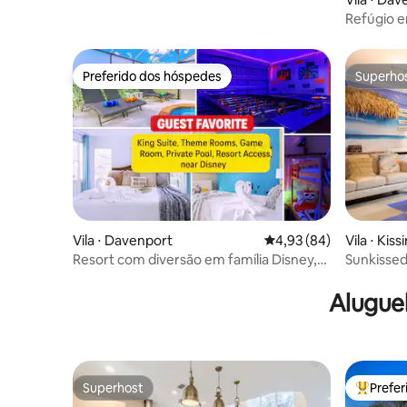
• Arcade privado
Refúgio em
Luxo
Preferido dos hóspedes
Superho
Preferido dos hóspedes
Superho
Vila ⋅ Davenport
4,93 de uma avaliação 
4,93 (84)
Vila ⋅ Ki
Resort com diversão em família Disney,
Sunkissed
piscina/sala de jogos
piscina, s
Alugue
Superhost
Prefe
Superhost
Entre os