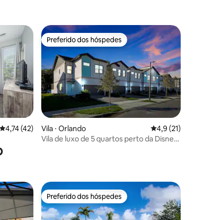
Preferido dos hóspedes
Preferido dos hóspedes
ções
4,74 de uma avaliação média de 5, 42 avaliações
4,74 (42)
Vila ⋅ Orlando
4,9 de uma avaliação
4,9 (21)
Vila de luxo de 5 quartos perto da Disney
o
e do centro de convenções
Preferido dos hóspedes
Preferido dos hóspedes