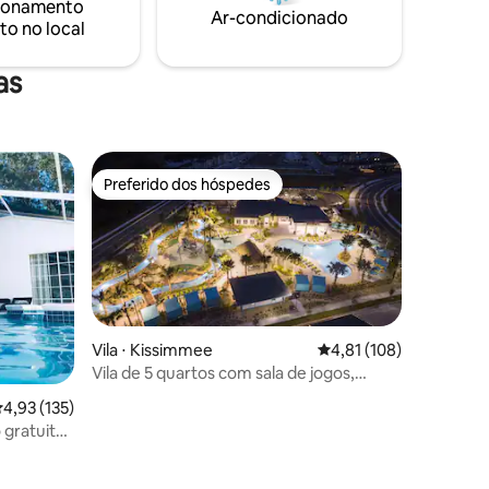
ionamento
os.
privilegiada: apenas 7 milhas para a
Ar-condicionado
to no local
te
Disney e 19 milhas para as atrações de
inquedos
MCO
 criar
as
Preferido dos hóspedes
Preferido dos hóspedes
Vila ⋅ Kissimmee
4,81 de uma avaliação 
4,81 (108)
Vila de 5 quartos com sala de jogos,
piscina e quartos temáticos
,93 de uma avaliação média de 5, 135 avaliações
4,93 (135)
 gratuito
ções