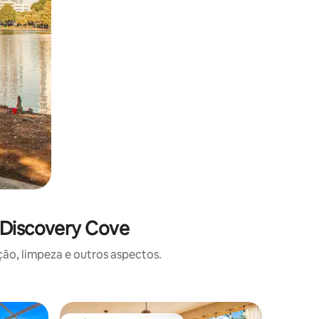
e Discovery Cove
o, limpeza e outros aspectos.
Vila ⋅ Ki