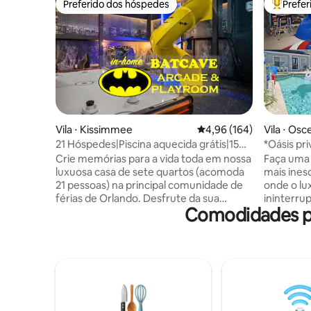
Preferido dos hóspedes
Prefe
Preferido dos hóspedes
Entre os
Vila ⋅ Kissimmee
4,96 de uma avaliação m
4,96 (164)
Vila ⋅ Os
21 Hóspedes|Piscina aquecida grátis|15
*Oásis pr
min da Disney|Banheira de
golfe com
Crie memórias para a vida toda em nossa
Faça uma 
hidromassagem
luxuosa casa de sete quartos (acomoda
mais ines
21 pessoas) na principal comunidade de
onde o lu
férias de Orlando. Desfrute da sua
ininterru
Comodidades po
própria sala de jogos da caverna do
Aproveite 
Batman, piscina privativa (aquecida sem
com borda
custo adicional*) e banheira de
piscina d
hidromassagem. Nossa classificação de
seguida, 
100% cinco estrelas de hóspedes
golfe a p
anteriores e nossa generosa política de
fogueira e
cancelamento significam que você pode
descubra 
reservar com confiança. Apenas 15
Star Wars 