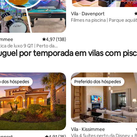
édia de 5, 160 avaliações
Vila ⋅ Davenport
4
Filmes na piscina | Parque aquát
Cinema | Fliperama | Temático
ssimmee
4,97 de uma avaliação média de 5, 138 avalia
4,97 (138)
ica de luxo 9 QT | Perto da
uguel por temporada em vilas com pisc
o dos hóspedes
Preferido dos hóspedes
o dos hóspedes
Preferido dos hóspedes
média de 5, 79 avaliações
Vila ⋅ Kissimmee
Vila 4 Suítes perto da Disney + 
venport
4,91 de uma avaliação média de 5, 35 avalia
4,91 (35)