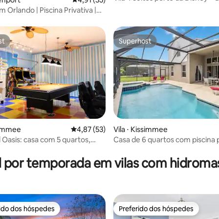
de hidromassagem na Magic Vil
 Orlando | Piscina Privativa |
st
Superhost
st
Superhost
média de 5, 84 avaliações
ssimmee
4,87 de uma avaliação média de 5, 53 avalia
4,87 (53)
Vila ⋅ Kissimmee
 Oasis: casa com 5 quartos,
Casa de 6 quartos com piscina p
pa e sala de jogos
perto do resort fechado da Dis
l por temporada em vilas com hidrom
rido dos hóspedes
Preferido dos hóspedes
 melhores preferidos dos hóspedes
Preferido dos hóspedes