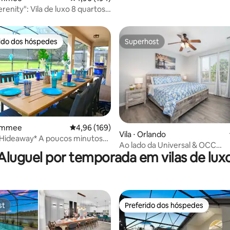
renity": Vila de luxo 8 quartos/
e/ Piscina
rido dos hóspedes
Superhost
 melhores preferidos dos hóspedes
Superhost
ssimmee
4,96 de uma avaliação média de 5, 169 avalia
4,96 (169)
édia de 5, 134 avaliações
Vila ⋅ Orlando
 Hideaway* A poucos minutos
Ao lado da Universal & OCC
 + Resort gratuito!
Aluguel por temporada em vilas de lux
3BD/4BA@Vista Cay
st
Preferido dos hóspedes
st
Preferido dos hóspedes