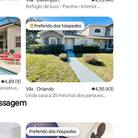
lage
Refúgio de luxo • Piscina • Interior
elegante • A poucos minutos de parques
Preferido dos hóspedes
Entre os melhores preferidos dos hóspedes
ções
4,89 de uma avaliação média de 5, 9 avaliações
4,89 (9)
rivativa
Vila ⋅ Orlando
4,95 de uma avaliação
4,95 (43)
ney
Linda casa a 20 minutos dos parques
assagem
temáticos
Preferido dos hóspedes
Preferido dos hóspedes