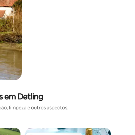
s em Detling
o, limpeza e outros aspectos.
Casa de 