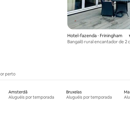
Hotel-fazenda ⋅ Friningham
Bangalô rural encantador de 2 
em fazenda
por perto
Amsterdã
Bruxelas
Ma
Aluguéis por temporada
Aluguéis por temporada
Al