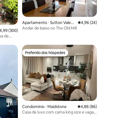
Apartamento ⋅ Sutton Valenc
4,96 de uma avaliação
4,96 (24)
ções
e
Andar de baixo no The Old Mill
,99 de uma avaliação média de 5, 300 avaliações
4,99 (300)
sa de
Preferido dos hóspedes
os hóspedes
Preferido dos hóspedes
ções
Condomínio ⋅ Maidstone
4,86 de uma avaliação 
4,86 (86)
Casa de luxo com cama king size e vaga
de estacionamento