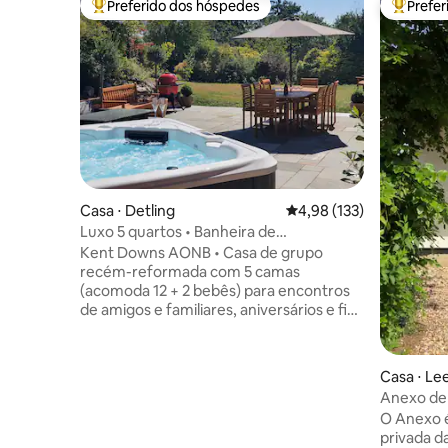
Preferido dos hóspedes
Prefe
Entre os melhores preferidos dos hóspedes
Entre os
Casa ⋅ Detling
4,98 de uma avaliação m
4,98 (133)
Luxo 5 quartos • Banheira de
hidromassagem • Sala de jogos •
Kent Downs AONB • Casa de grupo
Dormem 12
recém-reformada com 5 camas
(acomoda 12 + 2 bebês) para encontros
de amigos e familiares, aniversários e fins
de semana de casamento. Opções de
acomodação flexíveis, banheira de
hidromassagem privativa com vista
Casa ⋅ Le
durante todo o ano, ampla sala de jogos
Anexo de
(sinuca, tênis de mesa, pebolim + TV de
O Anexo 
86" + sofá-cama), pátio com
privada d
churrasqueira Kamado Joe, Wi-Fi super-