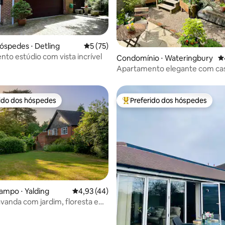
óspedes ⋅ Detling
5 de uma avaliação média de 5, 75 avalia
5 (75)
to estúdio com vista incrível
média de 5, 60 avaliações
Condomínio ⋅ Wateringbury
4
Apartamento elegante com ca
veraneio privativa e jardim
rido dos hóspedes
Preferido dos hóspedes
 melhores preferidos dos hóspedes
Entre os melhores preferidos d
édia de 5, 124 avaliações
ampo ⋅ Yalding
4,93 de uma avaliação média de 5, 44 avalia
4,93 (44)
avanda com jardim, floresta e