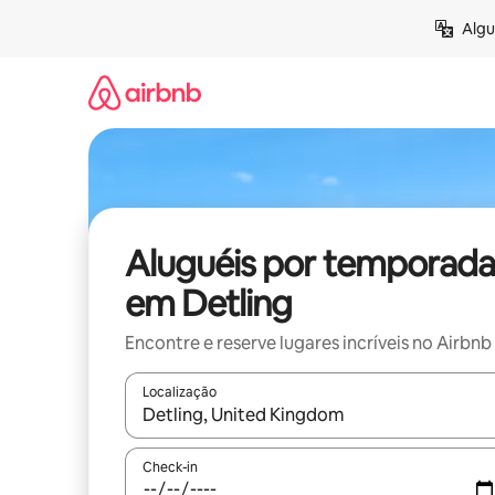
Pular
Algu
para
o
conteúdo
Aluguéis por temporada
em Detling
Encontre e reserve lugares incríveis no Airbnb
Localização
Quando os resultados estiverem disponíveis, expl
Check-in