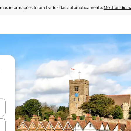
mas informações foram traduzidas automaticamente. 
Mostrar idioma
ore-os usando as seta para cima e para baixo do teclado ou tocando e