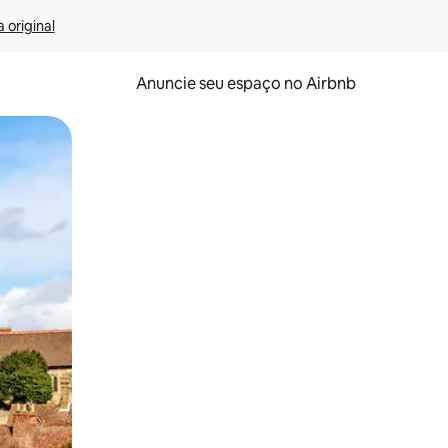
 original
Anuncie seu espaço no Airbnb
 deslizando o dedo na tela.