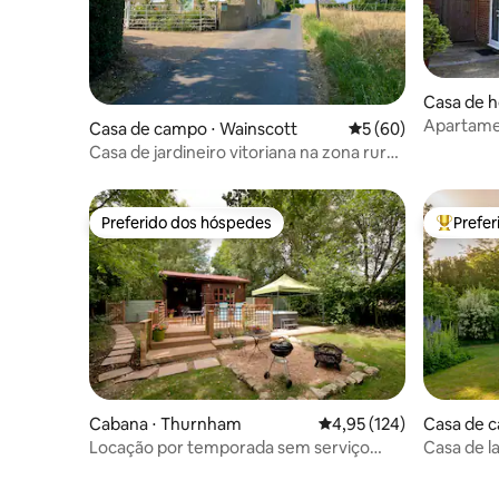
Casa de h
Apartamen
Casa de campo ⋅ Wainscott
5 de uma avaliação 
5 (60)
Casa de jardineiro vitoriana na zona rural
de Kent
Preferido dos hóspedes
Prefe
Preferido dos hóspedes
Entre os
Cabana ⋅ Thurnham
4,95 de uma avaliação m
4,95 (124)
Casa de c
Locação por temporada sem serviço
Casa de l
incluído com banheira de
tênis
hidromassagem