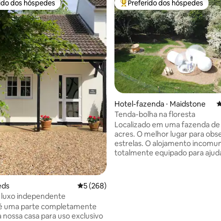
rido dos hóspedes
Preferido dos hóspedes
 melhores preferidos dos hóspedes
Entre os melhores preferidos d
édia de 5, 133 avaliações
Hotel-fazenda ⋅ Maidstone
4
Tenda-bolha na floresta
Localizado em uma fazenda de
acres. O melhor lugar para obs
estrelas. O alojamento incomu
totalmente equipado para ajud
desfrutar de uma noite excele
original. Uma cama aconchega
banheiro, chuveiro, toalhas limp
eds
5 de uma avaliação média de 5, 268 avalia
5 (268)
estrelas sobre você. Deite-se 
 luxo independente
apague as lâmpadas e comece a
é uma parte completamente
Desfrute de uma relaxante ban
a nossa casa para uso exclusivo
hidromassagem a lenha com u