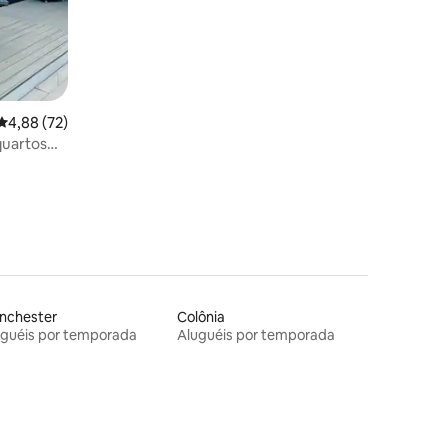
4,88 de uma avaliação média de 5, 72 avaliações
4,88 (72)
quartos
nchester
Colônia
uguéis por temporada
Aluguéis por temporada