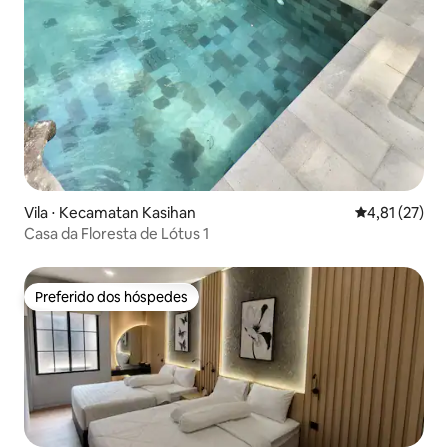
Vila ⋅ Kecamatan Kasihan
4,81 de uma a
4,81 (27)
Casa da Floresta de Lótus 1
Preferido dos hóspedes
Preferido dos hóspedes