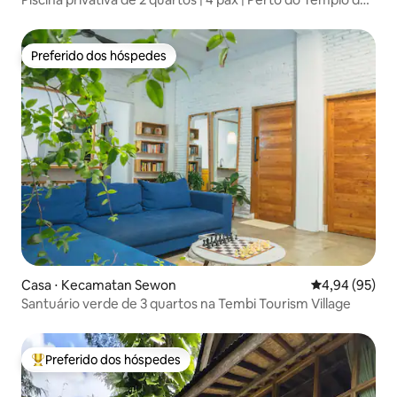
Prambanan
Preferido dos hóspedes
Preferido dos hóspedes
Casa ⋅ Kecamatan Sewon
4,94 de uma a
4,94 (95)
Santuário verde de 3 quartos na Tembi Tourism Village
Preferido dos hóspedes
Entre os melhores preferidos dos hóspedes