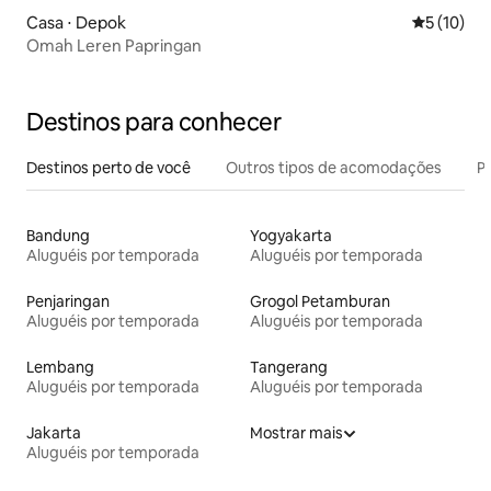
Casa ⋅ Depok
5 de uma a
5 (10)
Omah Leren Papringan
Destinos para conhecer
Destinos perto de você
Outros tipos de acomodações
Pr
Bandung
Yogyakarta
Aluguéis por temporada
Aluguéis por temporada
Penjaringan
Grogol Petamburan
Aluguéis por temporada
Aluguéis por temporada
Lembang
Tangerang
Aluguéis por temporada
Aluguéis por temporada
Jakarta
Mostrar mais
Aluguéis por temporada