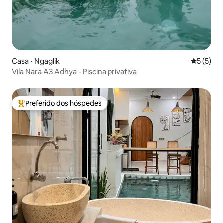
Casa ⋅ Ngaglik
5 de uma 
5 (5)
Vila Nara A3 Adhya - Piscina privativa
Preferido dos hóspedes
Entre os melhores preferidos dos hóspedes