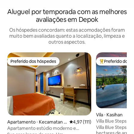
Aluguel por temporada com as melhores
avaliações em Depok
Os hóspedes concordam: estas acomodações foram
muito bem avaliadas quanto a localização, limpeza e
outros aspectos.
Preferido dos hóspedes
Preferido dos 
Preferido dos hóspedes
Entre os melhore
Vila ⋅ Kasihan
Villa Blue Steps, v
Apartamento ⋅ Kecamatan N
4,97 de uma avaliação média de 
4,97 (111)
deslumbrante
Villa Blue Steps, 
gaglik
Apartamento estúdio moderno e
hectares de arroz
confortável