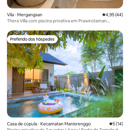
Vila ⋅ Mergangsan
4,95 de uma a
4,95 (44)
Thera Villa com piscina privativa em Prawirotaman
Malioboro
Preferido dos hóspedes
Preferido dos hóspedes
Casa de cúpula ⋅ Kecamatan Manisrenggo
5 de uma a
5 (14)
Piscina privativa de 2 quartos | 4 pax | Perto do Templo de