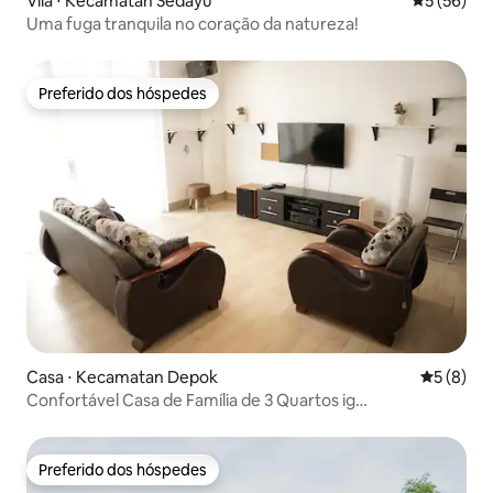
Vila ⋅ Kecamatan Sedayu
5 de uma a
5 (56)
Uma fuga tranquila no coração da natureza!
Preferido dos hóspedes
Preferido dos hóspedes
Casa ⋅ Kecamatan Depok
5 de uma 
5 (8)
Confortável Casa de Família de 3 Quartos ig
@rumahranumjogja
Preferido dos hóspedes
Preferido dos hóspedes