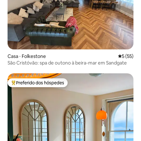
Casa ⋅ Folkestone
5 de uma a
5 (55)
São Cristóvão: spa de outono à beira-mar em Sandgate
Preferido dos hóspedes
Entre os melhores preferidos dos hóspedes