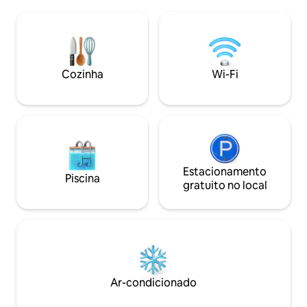
de hidromassagem 
completa/estacionamento/toalhas/roupões
acorde com o nasc
de banho/pantufas/artigos de higiene
deslumbrante e e
pessoal, café da manhã leve. Parte de
pôr do sol inesque
uma casa de família. Check-in na caixa
uma paisagem rural
de chaves a partir das 15h. A poucos
simpáticas ovelhas
Cozinha
Wi-Fi
minutos do King's Arms (Kent Pub do
raça Valais Black
Ano 2024), de muitos vinhedos locais e
a pé do premiado 
do micro pub Blue Silo. Céus escuros
para observar as estrelas!
Estacionamento
Piscina
gratuito no local
Ar-condicionado