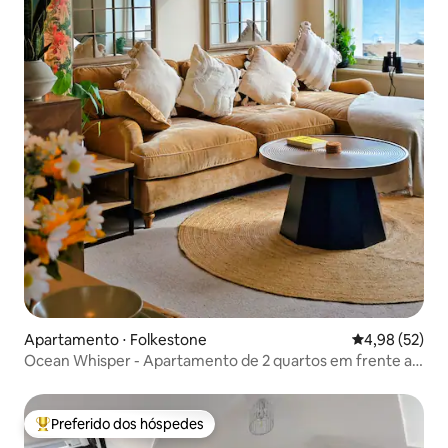
Apartamento ⋅ Folkestone
4,98 de uma a
4,98 (52)
Ocean Whisper - Apartamento de 2 quartos em frente ao
mar
Preferido dos hóspedes
Entre os melhores preferidos dos hóspedes