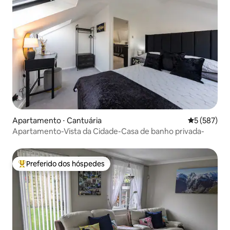
Apartamento ⋅ Cantuária
5 de uma av
5 (587)
Apartamento-Vista da Cidade-Casa de banho privada-
Preferido dos hóspedes
Entre os melhores preferidos dos hóspedes