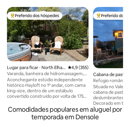
Preferido dos hóspedes
Preferido dos 
Entre os melhores preferidos dos hóspedes
Entre os melhore
Lugar para ficar ⋅ North Elha
4,9 de uma avaliação média de 
4,9 (355)
m
Varanda, banheira de hidromassagem,
Cabana de pastor 
café da manhã leve rápido, agora sem
Aconchegante estúdio independente
Refúgio romântico 
taxa de serviço
histórico Hayloft no 1º andar, com cama
hidromassagem e v
Situada no Vale de
king-size, dentro de um estábulo
cabana de pastor d
convertido construído por volta de 1750,
deslumbrantes e to
com varanda com vista para o belo e
Decorado em tons 
tranquilo Vale de Elham. Jardim
Comodidades populares em aluguel por
Ball com tecidos L
privativo; uso exclusivo da banheira de
uma cama macia d
temporada em Densole
hidromassagem. Chuveiro
lareira a lenha, r
privativo/Nespresso/chaleira/micro-
felpudo e pantufa
ondas/geladeira