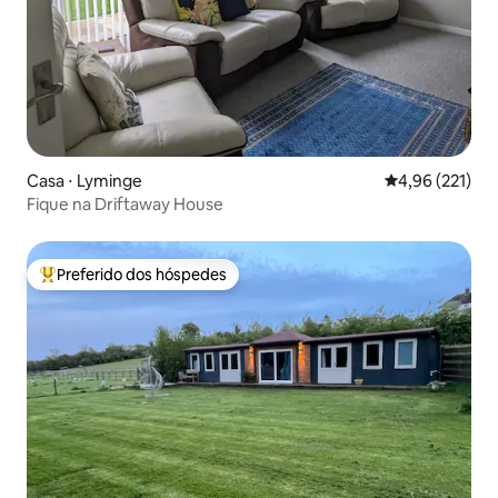
Casa ⋅ Lyminge
4,96 de uma av
4,96 (221)
Fique na Driftaway House
Preferido dos hóspedes
Entre os melhores preferidos dos hóspedes