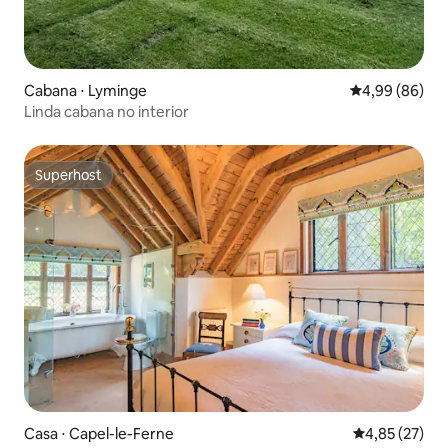
Cabana ⋅ Lyminge
4,99 de uma av
4,99 (86)
Linda cabana no interior
Superhost
Superhost
Casa ⋅ Capel-le-Ferne
4,85 de uma a
4,85 (27)