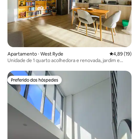
Apartamento ⋅ West Ryde
4,89 de uma a
4,89 (19)
Unidade de 1 quarto acolhedora e renovada, jardim e
estacionamento seguro
Preferido dos hóspedes
Preferido dos hóspedes