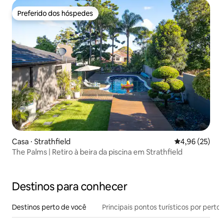
Preferido dos hóspedes
Preferido dos hóspedes
Casa ⋅ Strathfield
4,96 de uma a
4,96 (25)
The Palms | Retiro à beira da piscina em Strathfield
Destinos para conhecer
Destinos perto de você
Principais pontos turísticos por perto