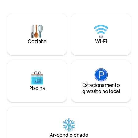
jantar em plano a
mato. Deslumbrante vista para o mato
externo privativo
para relaxar e desestressar na sala de
frontal compartil
estar no andar de baixo. 5 minutos a pé
seguro e privativo 20 minutos a pé (ou 
da estação de trem, 1 minuto de carro
minutos de carro) 
dos restaurantes de Eastwood, 2
Lidcombe 10 minut
minutos de carro do centro comercial
de carro) do cent
West Ryde (Woolworths&Coles).
Cozinha
Wi-Fi
35 minutos a pé (o
Viagens confortáveis e fáceis para as
até a estação do 
principais atrações como a Ópera, o
Parque Olímpico e Bondi. Cerca de 30
minutos de carro até Sydney CBD
Estacionamento
Piscina
gratuito no local
Ar-condicionado