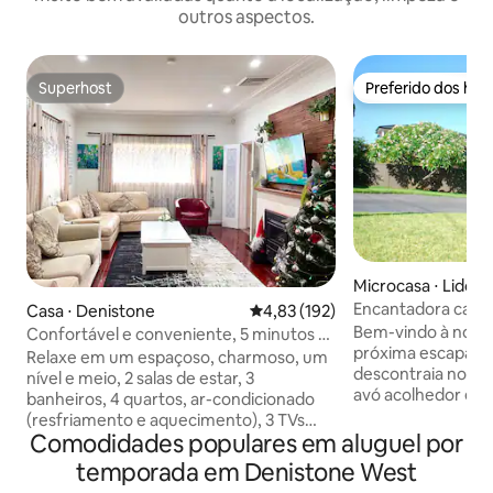
outros aspectos.
Superhost
Preferido dos hó
Superhost
Preferido dos hó
Microcasa ⋅ Lidc
Encantadora casa
Casa ⋅ Denistone
4,83 de uma avaliação média de 
4,83 (192)
Olímpico
Bem-vindo à noss
Confortável e conveniente, 5 minutos a
próxima escapadinha pe
pé das estações de trem
Relaxe em um espaçoso, charmoso, um
descontraia no n
nível e meio, 2 salas de estar, 3
avó acolhedor e t
banheiros, 4 quartos, ar-condicionado
Este retiro privad
(resfriamento e aquecimento), 3 TVs
com uma cama de 
Comodidades populares em aluguel por
(Netflix) e jardim ensolarado. Desfrute
noites tranquilas
de um churrasco no espaçoso terraço
temporada em Denistone West
lavanderia Área d
privado enquanto aprecia a vista para o