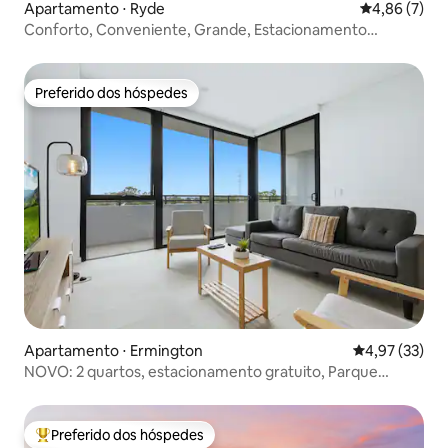
Apartamento ⋅ Ryde
4,86 de uma 
4,86 (7)
Conforto, Conveniente, Grande, Estacionamento
gratuito
Preferido dos hóspedes
Preferido dos hóspedes
Apartamento ⋅ Ermington
4,97 de uma a
4,97 (33)
NOVO: 2 quartos, estacionamento gratuito, Parque
Olímpico, Wi-Fi gratuito
Preferido dos hóspedes
Entre os melhores preferidos dos hóspedes