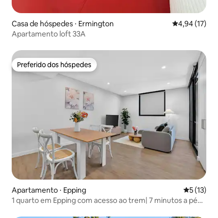
Casa de hóspedes ⋅ Ermington
4,94 de uma a
4,94 (17)
Apartamento loft 33A
Preferido dos hóspedes
Preferido dos hóspedes
Apartamento ⋅ Epping
5 de uma a
5 (13)
1 quarto em Epping com acesso ao trem| 7 minutos a pé
do Coles