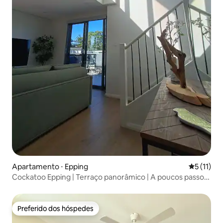
Apartamento ⋅ Epping
5 de uma a
5 (11)
Cockatoo Epping | Terraço panorâmico | A poucos passos
da estação
Preferido dos hóspedes
Preferido dos hóspedes