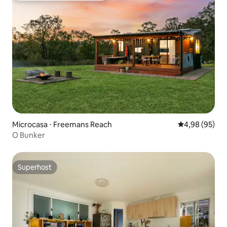
Microcasa ⋅ Freemans Reach
4,98 de uma a
4,98 (95)
O Bunker
Superhost
Superhost