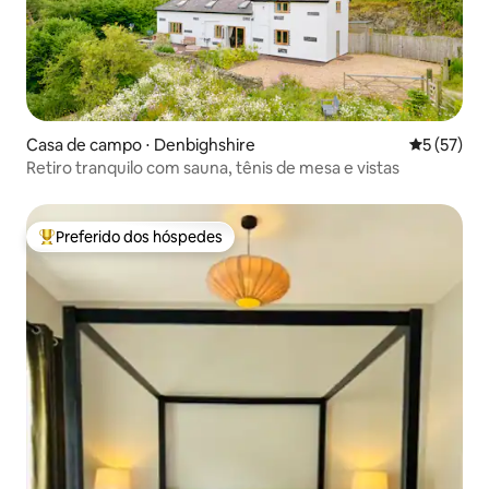
Casa de campo ⋅ Denbighshire
5 de uma a
5 (57)
Retiro tranquilo com sauna, tênis de mesa e vistas
Preferido dos hóspedes
Entre os melhores preferidos dos hóspedes