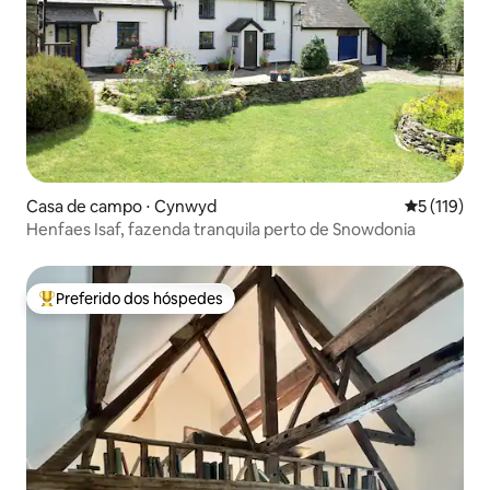
Casa de campo ⋅ Cynwyd
5 de uma av
5 (119)
Henfaes Isaf, fazenda tranquila perto de Snowdonia
Preferido dos hóspedes
Entre os melhores preferidos dos hóspedes