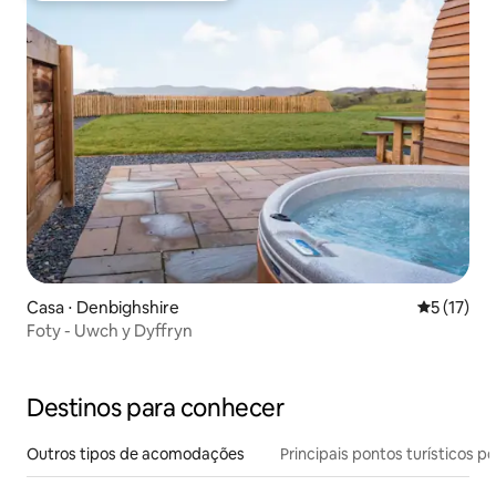
Casa ⋅ Denbighshire
5 de uma a
5 (17)
Foty - Uwch y Dyffryn
Destinos para conhecer
Outros tipos de acomodações
Principais pontos turísticos po