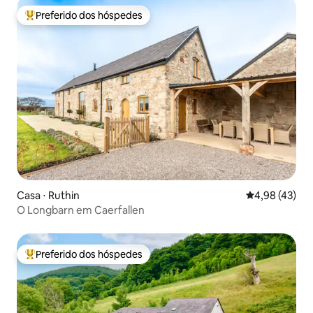
Preferido dos hóspedes
Entre os melhores preferidos dos hóspedes
Casa ⋅ Ruthin
4,98 de uma a
4,98 (43)
O Longbarn em Caerfallen
Preferido dos hóspedes
Entre os melhores preferidos dos hóspedes