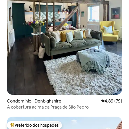
Condomínio ⋅ Denbighshire
4,89 de uma a
4,89 (79)
A cobertura acima da Praça de São Pedro
Preferido dos hóspedes
Entre os melhores preferidos dos hóspedes