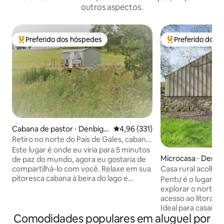
outros aspectos.
Preferido dos hóspedes
Preferido dos 
Entre os melhores preferidos dos hóspedes
Entre os melhore
Cabana de pastor ⋅ Denbigh
4,96 de uma avaliação média de 
4,96 (331)
shire
Retiro no norte do País de Gales, cabana
de pastor, Ty Ucha'r Llyn
Este lugar é onde eu viria para 5 minutos
Microcasa ⋅ Denbi
de paz do mundo, agora eu gostaria de
Casa rural acolhed
compartilhá-lo com você. Relaxe em sua
incrível
pitoresca cabana à beira do lago e
Pentư é o lugar pe
acorde com o glorioso chamado matinal
explorar o norte do
da natureza e vista deslumbrante de
acesso ao litoral 
Corwen e do vale do Dee e das
Ideal para casais, 
Comodidades populares em aluguel por
montanhas gigantes de Berwyn.
bebês pequenos 1