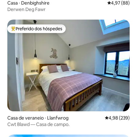
Casa ⋅ Denbighshire
4,97 de uma a
4,97 (88)
Derwen Deg Fawr
Preferido dos hóspedes
Entre os melhores preferidos dos hóspedes
Casa de veraneio ⋅ Llanfwrog
4,98 de uma ava
4,98 (239)
Cwt Blawd — Casa de campo.