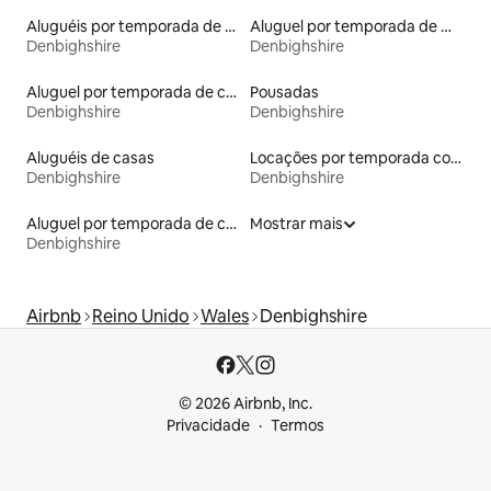
Aluguéis por temporada de celeiros
Aluguel por temporada de microcasas
Denbighshire
Denbighshire
Aluguel por temporada de cabanas de pastor
Pousadas
Denbighshire
Denbighshire
Aluguéis de casas
Locações por temporada com piscina
Denbighshire
Denbighshire
Aluguel por temporada de casas de veraneio
Mostrar mais
Denbighshire
Airbnb
Reino Unido
Wales
Denbighshire
© 2026 Airbnb, Inc.
Privacidade
Termos