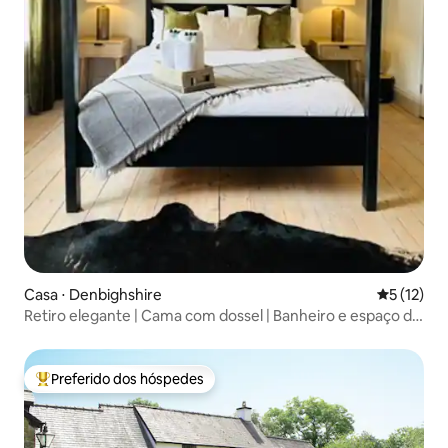
Casa ⋅ Denbighshire
5 de uma a
5 (12)
Retiro elegante | Cama com dossel | Banheiro e espaço de
trabalho
Preferido dos hóspedes
Entre os melhores preferidos dos hóspedes