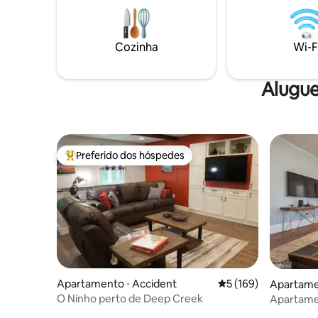
caiaque. 
centro de
distância 
Wisp Ski R
Cozinha
Wi-F
estaduais
cinema.
Alugue
Preferido dos hóspedes
Entre os melhores preferidos dos hóspedes
Apartamento ⋅ Accident
5 de uma avaliação m
5 (169)
Apartame
O Ninho perto de Deep Creek
Apartamen
uma curta