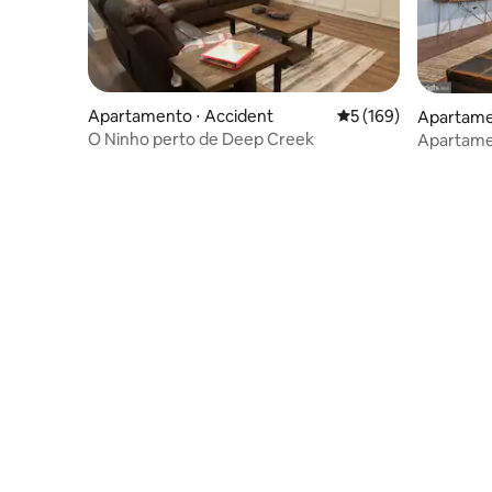
Apartamento ⋅ Accident
5 de uma avaliação m
5 (169)
Apartame
O Ninho perto de Deep Creek
Apartamen
uma curta