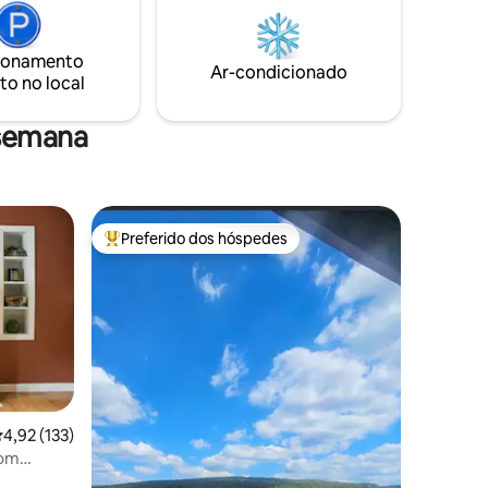
ionamento
Ar-condicionado
to no local
 semana
Preferido dos hóspedes
os hóspedes
Entre os melhores preferidos dos hóspedes
,92 de uma avaliação média de 5, 133 avaliações
4,92 (133)
ções
com