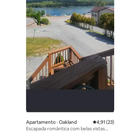
Apartamento ⋅ Oakland
4,91 de uma avaliação
4,91 (23)
Escapada romântica com belas vistas
para o lago