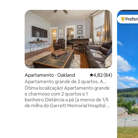
Prefe
Entre os
Apartamento ⋅ Oakland
4,82 de uma avaliação 
4,82 (84)
Apartamento grande de 2 quartos. A
uma curta distância de tudo
Ótima localização! Apartamento grande
e charmoso com 2 quartos e 1
banheiro.Distância a pé (a menos de 1/5
de milha do Garrett Memorial Hospital e
do distrito histórico, incluindo lojas de
antiguidades, restaurantes, mercado de
agricultores, estação ferroviária,
biblioteca, hospital, tribunal, farmácia).
Curta viagem de carro para Deep Creek