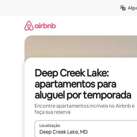
Pular
Algu
para
o
conteúdo
Deep Creek Lake:
apartamentos para
aluguel por temporada
Encontre apartamentos incríveis no Airbnb e
faça sua reserva
Localização
Quando os resultados estiverem disponíveis, expl