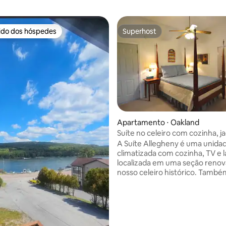
rido dos hóspedes
Superhost
 melhores preferidos dos hóspedes
Superhost
Apartamento ⋅ Oakland
média de 5, 84 avaliações
Suíte no celeiro com cozinha, ja
lareira
A Suíte Allegheny é uma unida
climatizada com cozinha, TV e l
localizada em uma seção reno
nosso celeiro histórico. Tamb
uma casa de banho privativa 
banheira de hidromassagem d
dimensões e chuveiro ao ar livre. S
estadia o levará à Haley Farm,
pousada de 65 hectares e cent