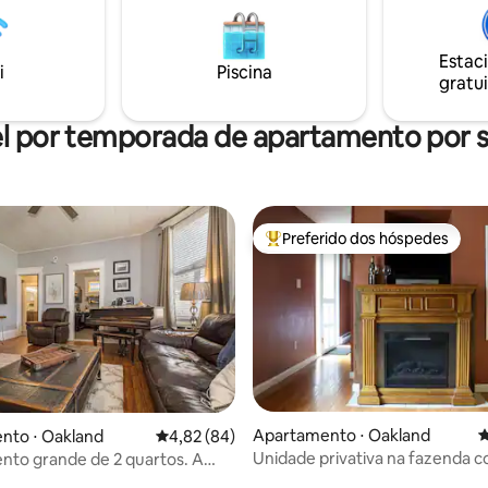
Perfeitamente posicionado no
 Deep Creek, a uma curta
de carro de tudo, incluindo o
Estac
esort, lojas, vários parques
i
Piscina
gratui
, fliperama, minigolfe e um
l por temporada de apartamento por
Preferido dos hóspedes
Entre os melhores preferidos d
édia de 5, 169 avaliações
Apartamento ⋅ Oakland
4
nto ⋅ Oakland
4,82 de uma avaliação média de 5, 84 avalia
4,82 (84)
Unidade privativa na fazenda 
to grande de 2 quartos. A
cozinha e varanda
 distância de tudo