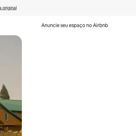
 original
Anuncie seu espaço no Airbnb
 deslizando o dedo na tela.