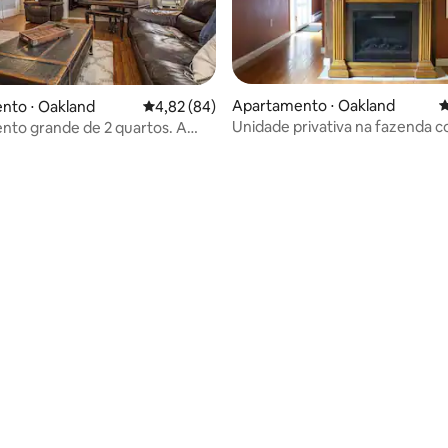
édia de 5, 169 avaliações
Apartamento ⋅ Oakland
4
nto ⋅ Oakland
4,82 de uma avaliação média de 5, 84 avalia
4,82 (84)
Unidade privativa na fazenda 
to grande de 2 quartos. A
cozinha e varanda
 distância de tudo