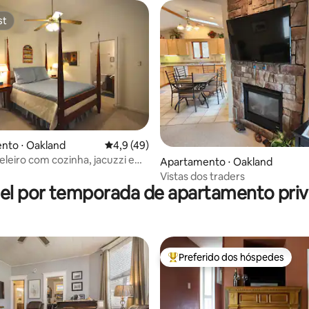
st
st
média de 5, 67 avaliações
nto ⋅ Oakland
4,9 de uma avaliação média de 5, 49 avalia
4,9 (49)
eleiro com cozinha, jacuzzi e
Apartamento ⋅ Oakland
Vistas dos traders
el por temporada de apartamento priv
Preferido dos hóspedes
Entre os melhores preferidos d