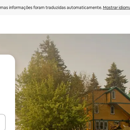
mas informações foram traduzidas automaticamente. 
Mostrar idioma
ore-os usando as seta para cima e para baixo do teclado ou tocando e