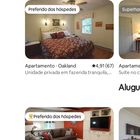
Preferido dos hóspedes
Superho
Preferido dos hóspedes
Superho
Apartamento ⋅ Oakland
4,91 de uma avaliação 
4,91 (67)
Apartame
Unidade privada em fazenda tranquila,
Suíte no c
conveniente para o lago
lareira
Alugu
Preferido dos hóspedes
Entre os melhores preferidos dos hóspedes