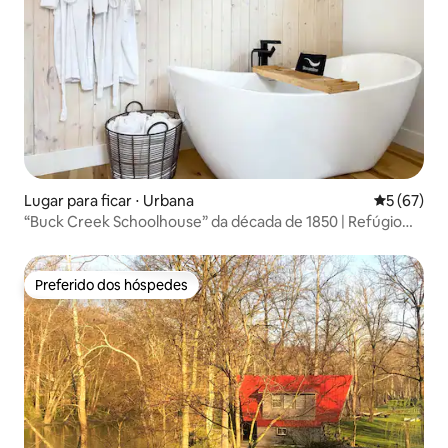
Lugar para ficar ⋅ Urbana
5 de uma a
5 (67)
“Buck Creek Schoolhouse” da década de 1850 | Refúgio
com banheira de hidromassagem
Preferido dos hóspedes
Preferido dos hóspedes