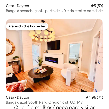
Casa ⋅ Dayton
5 de uma a
5 (59)
Bangalô aconchegante perto de UD e do centro da cidade
Preferido dos hóspedes
Preferido dos hóspedes
Casa ⋅ Dayton
4,96 de uma a
4,96 (74)
Bangalô azul, South Park, Oregon dist, UD, MVH
Qual é a melhor época para visitar