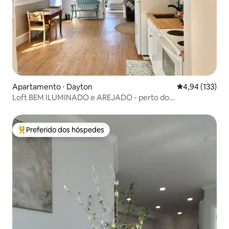
Apartamento ⋅ Dayton
4,94 de uma av
4,94 (133)
Loft BEM ILUMINADO e AREJADO - perto do
centro/UD/UVM
Preferido dos hóspedes
Entre os melhores preferidos dos hóspedes