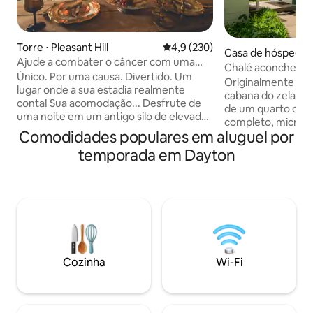
Torre ⋅ Pleasant Hill
4,9 de uma avaliação média de 
4,9 (230)
Casa de hóspedes 
Ajude a combater o câncer com uma
n
Chalé aconchegan
estadia
Único. Por uma causa. Divertido. Um
Armstrong
Originalmente con
lugar onde a sua estadia realmente
cabana do zelador
conta! Sua acomodação... Desfrute de
de um quarto com
uma noite em um antigo silo de elevador
completo, micro-o
de grãos que agora é o lar de um layout
Comodidades populares em aluguel por
Estacionamento fo
de conceito totalmente aberto com a
entrada isolada t
temporada em Dayton
cama mais confortável, uma banheira de
perfeita para uma
imersão dos seus sonhos, tubulação de
ou de trabalho. Lo
cobre exposta feita à mão e todos os
Osborn Historic Di
detalhes cobertos para a escapadinha
Fairborn, o Armst
perfeita! A causa... 20% de cada estadia
uma curta caminha
noturna vai para o Bom Laço Rosa
restaurantes do cent
ajudando as senhoras locais a combater
Dr oferece acesso 
o câncer. No local… Cafeteria e
rodovias, tornand
Cozinha
Wi-Fi
sorveteria Arremesso de machado Vôlei
Dayton acessível 
de praia Jogos de quintal Boutiques
menos.