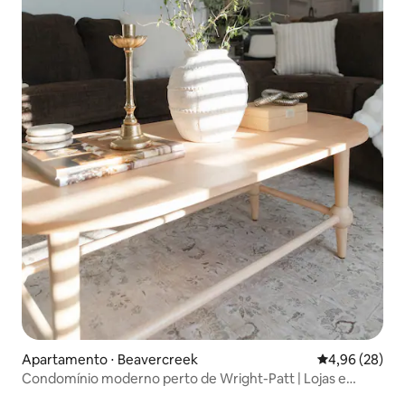
Apartamento ⋅ Beavercreek
4,96 de uma a
4,96 (28)
Condomínio moderno perto de Wright-Patt | Lojas e
restaurantes