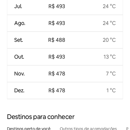
Jul.
R$ 493
24 °C
Ago.
R$ 493
24 °C
Set.
R$ 488
20 °C
Out.
R$ 493
13 °C
Nov.
R$ 478
7 °C
Dez.
R$ 478
1 °C
Destinos para conhecer
Destinos perto de você
Outros tipos de acomodações
Pr