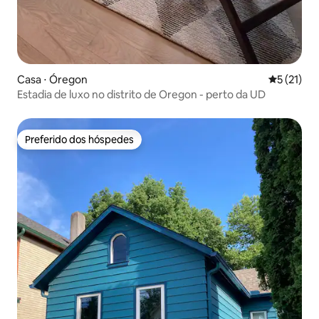
Casa ⋅ Óregon
5 de uma a
5 (21)
Estadia de luxo no distrito de Oregon - perto da UD
Preferido dos hóspedes
Preferido dos hóspedes