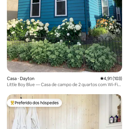
Casa ⋅ Dayton
4,91 de uma av
4,91 (103)
Little Boy Blue — Casa de campo de 2 quartos com Wi-Fi
em Southpark
Preferido dos hóspedes
Entre os melhores preferidos dos hóspedes