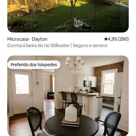
Microcasa ⋅ Dayton
4,95 de uma ava
4,95 (290)
Durma à beira do rio Stillwater | Seguro e sereno
Preferido dos hóspedes
Preferido dos hóspedes