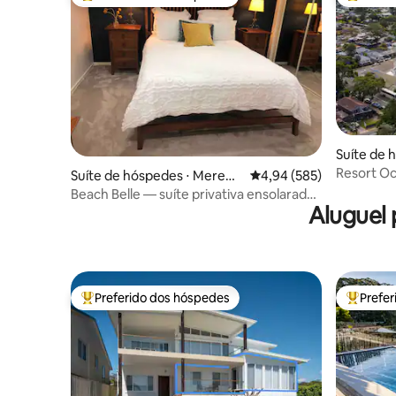
Entre os melhores preferidos dos hóspedes
Entre os
Suíte de 
g Beach
Resort O
Suíte de hóspedes ⋅ Merew
4,94 de uma avaliação m
4,94 (585)
ether
Beach Belle — suíte privativa ensolarada
Aluguel 
com entrada própria
Preferido dos hóspedes
Prefe
Entre os melhores preferidos dos hóspedes
Entre os