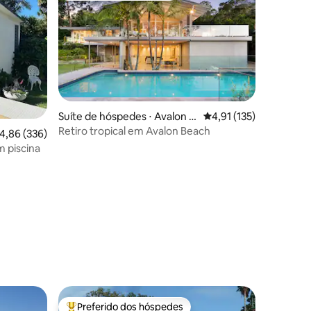
Suíte de hóspedes ⋅ Avalon B
4,91 de uma avaliação 
4,91 (135)
each
Retiro tropical em Avalon Beach
,86 de uma avaliação média de 5, 336 avaliações
4,86 (336)
 piscina
ções
Preferido dos hóspedes