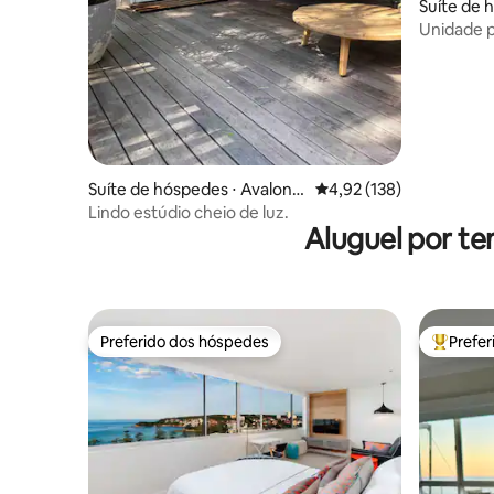
Suíte de 
Bay
Unidade p
Vista do p
praia
Suíte de hóspedes ⋅ Avalon B
4,92 de uma avaliação m
4,92 (138)
each
Lindo estúdio cheio de luz.
Aluguel por te
Preferido dos hóspedes
Prefe
Preferido dos hóspedes
Entre os