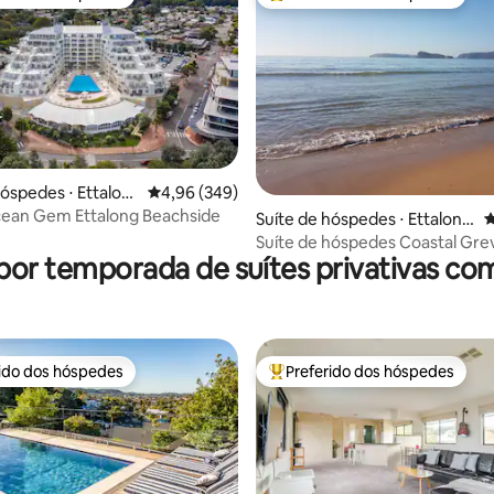
 melhores preferidos dos hóspedes
Entre os melhores preferidos d
hóspedes ⋅ Ettalon
4,96 de uma avaliação média de 5, 349 avalia
4,96 (349)
cean Gem Ettalong Beachside
édia de 5, 585 avaliações
Suíte de hóspedes ⋅ Ettalong
4
Beach
Suíte de hóspedes Coastal Grev
por temporada de suítes privativas co
Studio Retreat
rido dos hóspedes
Preferido dos hóspedes
 melhores preferidos dos hóspedes
Entre os melhores preferidos d