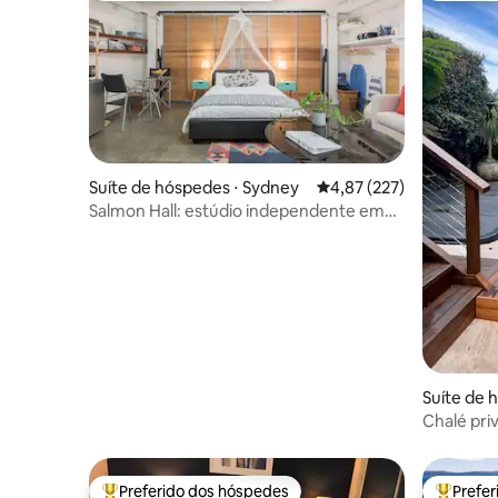
Suíte de hóspedes ⋅ Sydney
4,87 de uma avaliação m
4,87 (227)
Salmon Hall: estúdio independente em
Cronulla South
Suíte de 
am
Chalé pri
Preferido dos hóspedes
Prefe