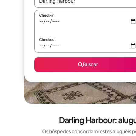
Quando os resultados estiverem disponíveis, expl
Check-in
Checkout
Buscar
Darling Harbour: alug
Os hóspedes concordam: estes aluguéis po