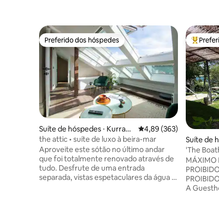
Preferido dos hóspedes
Prefe
Preferido dos hóspedes
Entre os
Suíte de hóspedes ⋅ Kurraba
4,89 de uma avaliação m
4,89 (363)
Point
the attic • suíte de luxo à beira-mar
Suíte de 
a Heads
Aproveite este sótão no último andar
'The Boat
que foi totalmente renovado através de
Swansea 
MÁXIMO 
tudo. Desfrute de uma entrada
PROIBID
separada, vistas espetaculares da água e
PROIBID
o aspecto voltado para o norte. Todos
A Guestho
com o conforto do ar condicionado de
Swansea 
duto de ciclo reverso. O prédio está
propried
localizado diretamente no porto de
separado 