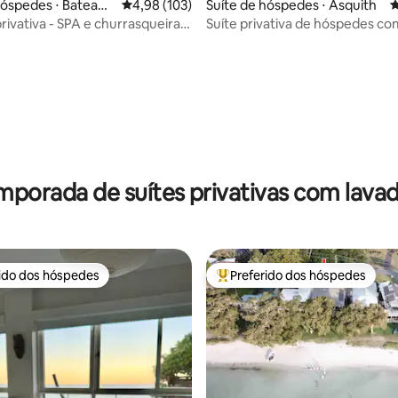
hóspedes ⋅ Bateau
4,98 de uma avaliação média de 5, 103 avalia
4,98 (103)
Suíte de hóspedes ⋅ Asquith
4
rivativa - SPA e churrasqueira -
Suíte privativa de hóspedes co
ôr do sol - perto de lojas e da
quartos e kitchenette
édia de 5, 138 avaliações
mporada de suítes privativas com lava
rido dos hóspedes
Preferido dos hóspedes
 melhores preferidos dos hóspedes
Entre os melhores preferidos d