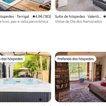
édia de 5, 130 avaliações
óspedes ⋅ Terrigal
4,96 de uma avaliação média de 5, 183 avalia
4,96 (183)
Suíte de hóspedes ⋅ Valentin
4
e
e luxo, paz e vista panorâmica
Vistas de Dia dos Namorados
o dos hóspedes
Preferido dos hóspedes
o dos hóspedes
Preferido dos hóspedes