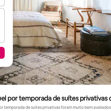
ore-os usando as seta para cima e para baixo do teclado ou tocando e
uel por temporada de suítes privativas
r temporada de suítes privativas foram muito bem avaliados p