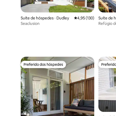
Suíte de hóspedes ⋅ Dudley
4,95 de uma avaliação m
4,95 (130)
Suíte de h
Seaclusion
Refúgio d
Preferido dos hóspedes
Preferid
Preferido dos hóspedes
Preferid