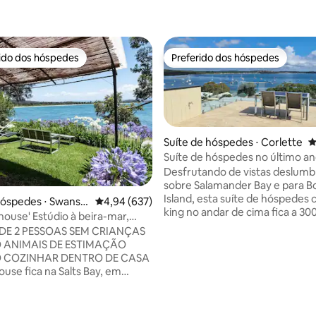
rido dos hóspedes
Preferido dos hóspedes
 melhores preferidos dos hóspedes
Preferido dos hóspedes
Suíte de hóspedes ⋅ Corlette
4
Suíte de hóspedes no último a
Desfrutando de vistas deslumb
sobre Salamander Bay e para 
édia de 5, 363 avaliações
Island, esta suíte de hóspede
hóspedes ⋅ Swanse
4,94 de uma avaliação média de 5, 637 avalia
4,94 (637)
king no andar de cima fica a 3
house' Estúdio à beira-mar,
da praia. Esta suíte é totalmen
Heads.
DE 2 PESSOAS SEM CRIANÇAS
(construção de 2023) e tem sal
O ANIMAIS DE ESTIMAÇÃO
e área de jantar em plano abert
O COZINHAR DENTRO DE CASA
banheiro privativo, closet e ter
use fica na Salts Bay, em
expansivo. As instalações de c
Heads. Embora esteja em nossa
incluem pia, cafeteira, chaleira,
ade, é completamente
torradeira, geladeira e micro-o
da nossa casa, com entrada