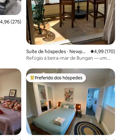
ções
,96 de uma avaliação média de 5, 275 avaliações
4,96 (275)
Suíte de hóspedes ⋅ Newpor
4,99 de uma avaliação 
4,99 (170)
t
Refúgio à beira-mar de Bungan — um
pedaço isolado do paraíso
Preferido dos hóspedes
Entre os melhores preferidos dos hóspedes