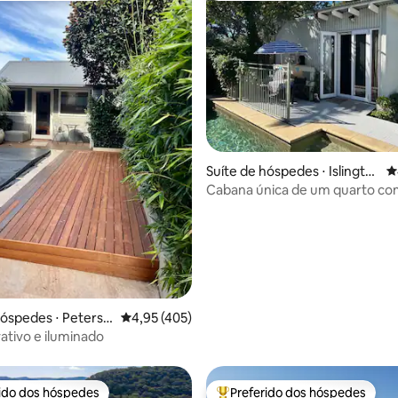
édia de 5, 227 avaliações
Suíte de hóspedes ⋅ Islingto
4
n
Cabana única de um quarto com
hóspedes ⋅ Petersh
4,95 de uma avaliação média de 5, 405 avalia
4,95 (405)
vativo e iluminado
rido dos hóspedes
Preferido dos hóspedes