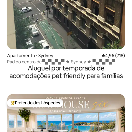
Apartamento ⋅ Sydney
4,96 de uma av
4,96 (718)
Pad do centro de▀▄▀▄▀▄▀ ★ Sydney ★ ▀▄▀▄▀▄▀
Aluguel por temporada de
acomodações pet friendly para famílias
Preferido dos hóspedes
Entre os melhores preferidos dos hóspedes