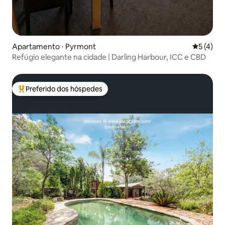
Apartamento ⋅ Pyrmont
5 de uma 
5 (4)
Refúgio elegante na cidade | Darling Harbour, ICC e CBD
Preferido dos hóspedes
Entre os melhores preferidos dos hóspedes