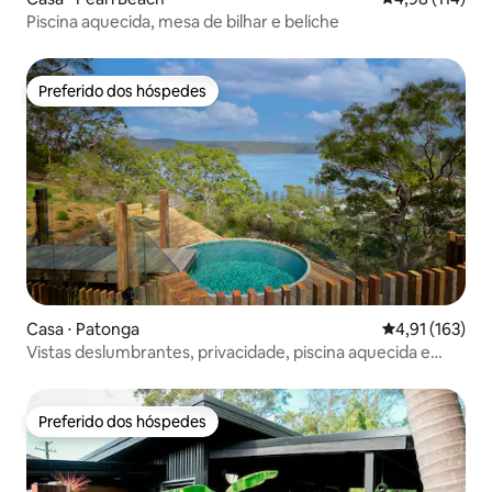
Piscina aquecida, mesa de bilhar e beliche
Preferido dos hóspedes
Preferido dos hóspedes
Casa ⋅ Patonga
4,91 de uma av
4,91 (163)
Vistas deslumbrantes, privacidade, piscina aquecida e
sauna
Preferido dos hóspedes
Preferido dos hóspedes