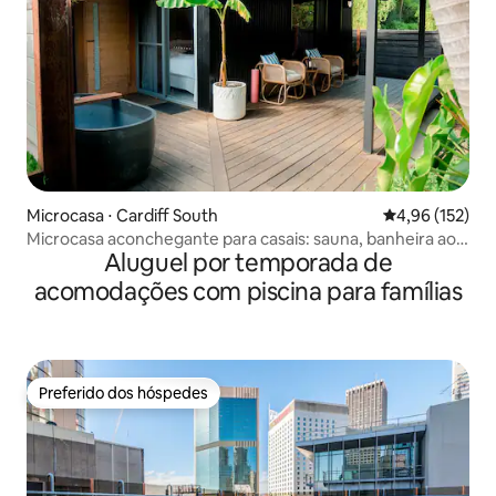
Microcasa ⋅ Cardiff South
4,96 de uma av
4,96 (152)
Microcasa aconchegante para casais: sauna, banheira ao
Aluguel por temporada de
ar livre, fogueira
acomodações com piscina para famílias
Preferido dos hóspedes
Preferido dos hóspedes