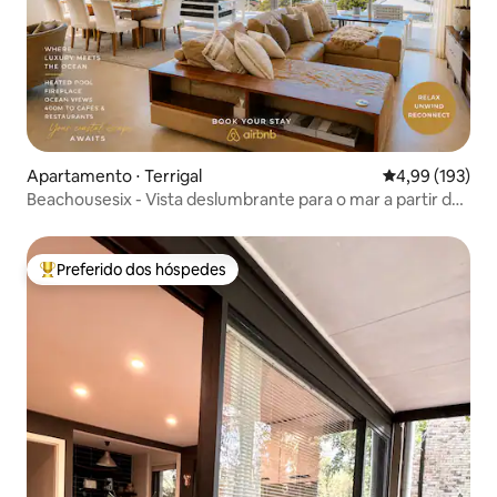
Apartamento ⋅ Terrigal
4,99 de uma av
4,99 (193)
Beachousesix - Vista deslumbrante para o mar a partir de
uma casa elegante
Preferido dos hóspedes
Entre os melhores preferidos dos hóspedes