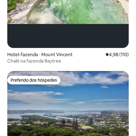
Hotel-fazenda ⋅ Mount Vincent
4,98 de uma av
4,98 (110)
Chalé na fazenda Baytree
Preferido dos hóspedes
Preferido dos hóspedes