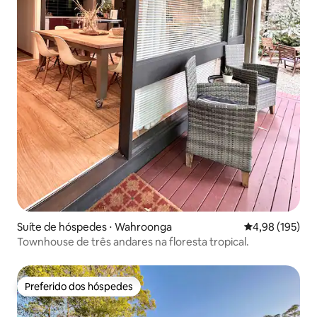
Suíte de hóspedes ⋅ Wahroonga
4,98 de uma av
4,98 (195)
Townhouse de três andares na floresta tropical.
Preferido dos hóspedes
Preferido dos hóspedes