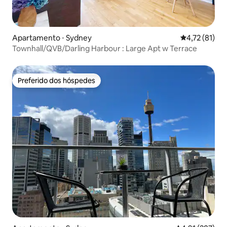
Apartamento ⋅ Sydney
4,72 de uma a
4,72 (81)
Townhall/QVB/Darling Harbour : Large Apt w Terrace
Preferido dos hóspedes
Preferido dos hóspedes