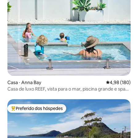
Casa ⋅ Anna Bay
4,98 de uma av
4,98 (180)
Casa de luxo REEF, vista para o mar, piscina grande e spa
quente
Preferido dos hóspedes
Entre os melhores preferidos dos hóspedes