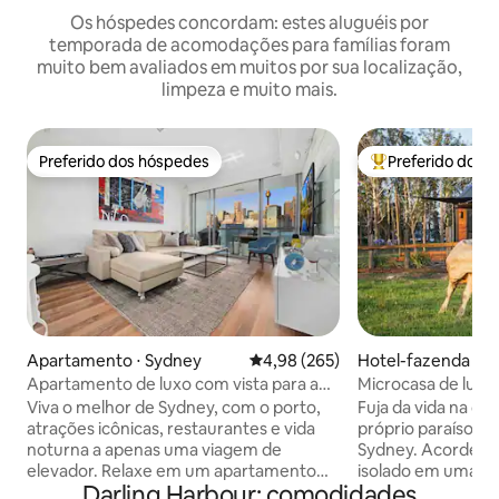
Os hóspedes concordam: estes aluguéis por
temporada de acomodações para famílias foram
muito bem avaliados em muitos por sua localização,
limpeza e muito mais.
Preferido dos hóspedes
Preferido dos 
Preferido dos hóspedes
Entre os melhore
Apartamento ⋅ Sydney
4,98 de uma avaliação média de 
4,98 (265)
Hotel-fazenda ⋅ 
g
Apartamento de luxo com vista para a
Microcasa de luxo 
cidade e o porto de Darling
Banho ao ar livre •
Viva o melhor de Sydney, com o porto,
Fuja da vida na ci
atrações icônicas, restaurantes e vida
próprio paraíso pr
noturna a apenas uma viagem de
Sydney. Acorde no meio de um cercado
elevador. Relaxe em um apartamento
isolado em uma fa
Darling Harbour: comodidades
elegante com obras de arte
Acaricie e alimente