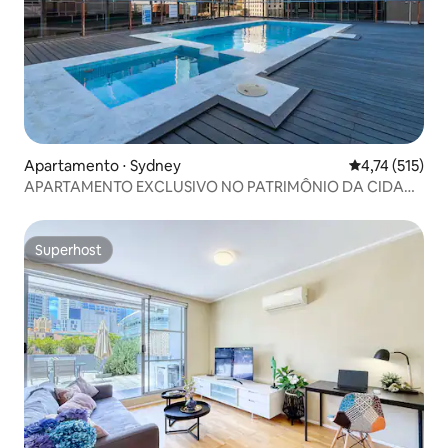
Apartamento ⋅ Sydney
4,74 de uma av
4,74 (515)
APARTAMENTO EXCLUSIVO NO PATRIMÔNIO DA CIDADE
DE SYDNEY
Superhost
Superhost