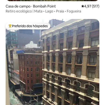
Casa de campo ⋅ Bombah Point
4,97 de uma av
4,97 (517)
Retiro ecológico | Mata • Lago • Praia • Fogueira
Preferido dos hóspedes
Entre os melhores preferidos dos hóspedes