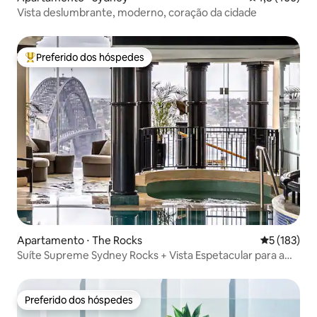
Vista deslumbrante, moderno, coração da cidade
Preferido dos hóspedes
Entre os melhores preferidos dos hóspedes
Apartamento ⋅ The Rocks
5 de uma av
5 (183)
Suíte Supreme Sydney Rocks + Vista Espetacular para a
Piscina
Preferido dos hóspedes
Preferido dos hóspedes