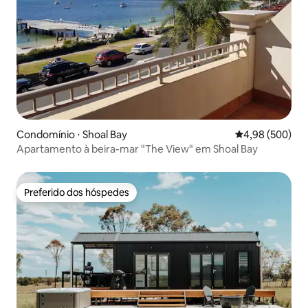
Condomínio ⋅ Shoal Bay
4,98 de uma ava
4,98 (500)
Apartamento à beira-mar "The View" em Shoal Bay
Preferido dos hóspedes
Preferido dos hóspedes