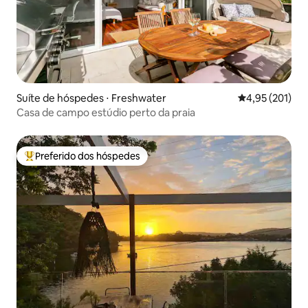
Suíte de hóspedes ⋅ Freshwater
4,95 de uma av
4,95 (201)
Casa de campo estúdio perto da praia
Preferido dos hóspedes
Entre os melhores preferidos dos hóspedes