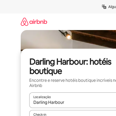
Pular
Algu
para
o
conteúdo
Darling Harbour: hotéis
boutique
Encontre e reserve hotéis boutique incríveis n
Airbnb
Localização
Quando os resultados estiverem disponíveis, expl
Check-in