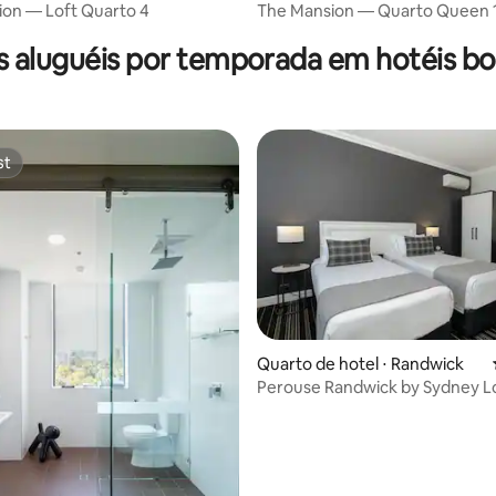
on — Loft Quarto 4
The Mansion — Quarto Queen 
s aluguéis por temporada em hotéis bo
st
st
édia de 5, 117 avaliações
Quarto de hotel ⋅ Randwick
Perouse Randwick by Sydney L
Quarto com duas camas de solt