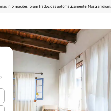
mas informações foram traduzidas automaticamente. 
Mostrar idioma
o
ore-os usando as seta para cima e para baixo do teclado ou tocando e