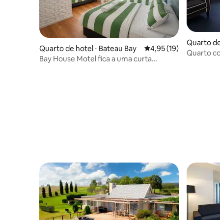
Quarto de
Quarto de hotel ⋅ Bateau Bay
4,95 de uma avaliação 
4,95 (19)
s Bay
Quarto c
Bay House Motel fica a uma curta
Potts Poi
caminhada da praia 3