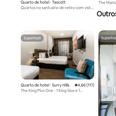
Quarto de hotel ⋅ Tascott
The Mansi
Quartos no santuário de retiro com vista
Outro
para a água
Superhost
Superho
Superhost
Superho
Quarto de hotel ⋅ Surry Hills
4,66 de uma avaliação m
4,66 (117)
The King Plus One - 1 King Size e 1
Individual