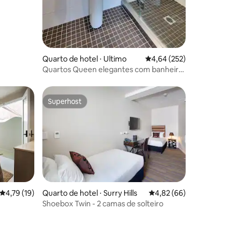
ções
Quarto de hotel ⋅ Ultimo
4,64 de uma avaliação 
4,64 (252)
Quartos Queen elegantes com banheiro
privativo
Superhost
Superhost
4,79 de uma avaliação média de 5, 19 avaliações
4,79 (19)
Quarto de hotel ⋅ Surry Hills
4,82 de uma avaliação
4,82 (66)
ções
Shoebox Twin - 2 camas de solteiro