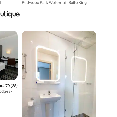
1
Redwood Park Wollombi - Suíte King
utique
4,79 de uma avaliação média de 5, 38 avaliações
4,79 (38)
odges -
eiro