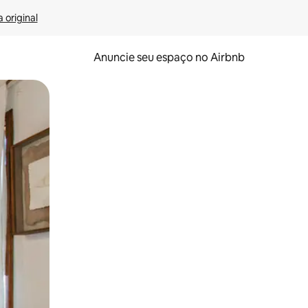
 original
Anuncie seu espaço no Airbnb
 deslizando o dedo na tela.