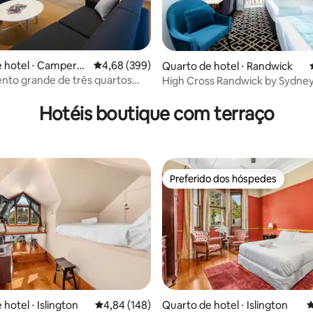
 hotel ⋅ Camperd
4,68 de uma avaliação média de 5, 399 avalia
4,68 (399)
Quarto de hotel ⋅ Randwick
nto grande de três quartos
High Cross Randwick by Sydney
 média de 5, 5 avaliações
nda + cozinha
King para 3
Hotéis boutique com terraço
Preferido dos hóspedes
Preferido dos hóspedes
hotel ⋅ Islington
4,84 de uma avaliação média de 5, 148 avalia
4,84 (148)
Quarto de hotel ⋅ Islington
4