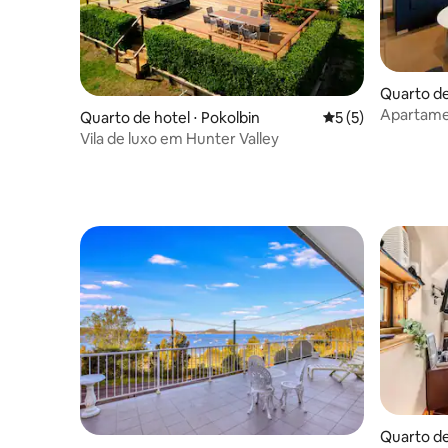
Quarto de
own
Apartame
Quarto de hotel ⋅ Pokolbin
5 de uma avaliação
5 (5)
com vara
Vila de luxo em Hunter Valley
Quarto de 