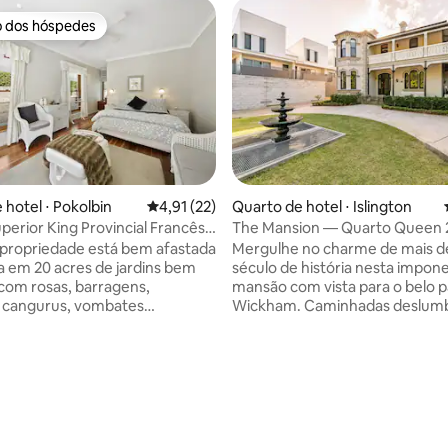
o dos hóspedes
o dos hóspedes
média de 5, 53 avaliações
 hotel ⋅ Pokolbin
4,91 de uma avaliação média de 5, 22 avalia
4,91 (22)
Quarto de hotel ⋅ Islington
perior King Provincial Francês,
The Mansion — Quarto Queen 
l
a propriedade está bem afastada
Mergulhe no charme de mais 
a em 20 acres de jardins bem
século de história nesta impon
com rosas, barragens,
mansão com vista para o belo 
, cangurus, vombates
Wickham. Caminhadas deslum
s e central para tudo o que
no porto, que levam ao oceano
a região vinícola têm a
extremo norte da rua e na prós
 Muitos dos melhores
Beaumont - cheia de restauran
es, vinícolas e cervejarias
populares, takeaways, lojas e b
a curta distância a pé. Este
movimentados - fica no extrem
en estilo hotel está localizado
estação ferroviária Hamilton fic
e hóspedes principal e tem um
minutos a pé e o pub mais pró