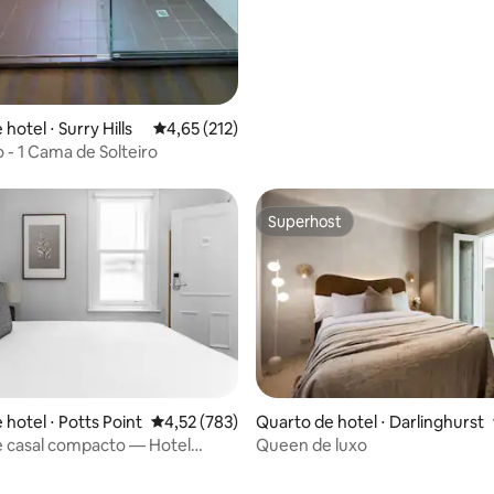
hotel ⋅ Surry Hills
4,65 de uma avaliação média de 5, 212 avalia
4,65 (212)
o - 1 Cama de Solteiro
Superhost
Superhost
édia de 5, 304 avaliações
Quarto de hotel ⋅ Darlinghurst
hotel ⋅ Potts Point
4,52 de uma avaliação média de 5, 783 avalia
4,52 (783)
Queen de luxo
 casal compacto — Hotel
tts Point