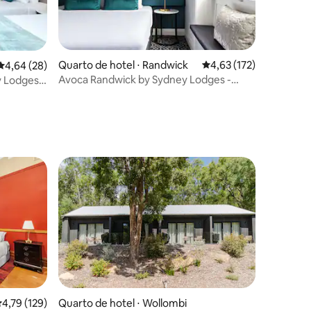
ções
Quarto de hotel ⋅ Randwick
4,63 de uma avaliação 
4,63 (172)
4,64 de uma avaliação média de 5, 28 avaliações
4,64 (28)
Avoca Randwick by Sydney Lodges -
 Lodges -
Quarto King
ções
,79 de uma avaliação média de 5, 129 avaliações
4,79 (129)
Quarto de hotel ⋅ Wollombi