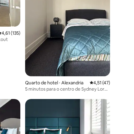
ções
,61 de uma avaliação média de 5, 135 avaliações
4,61 (135)
kout
Quarto de hotel ⋅ Alexandria
4,51 de uma avaliação
4,51 (47)
5 minutos para o centro de Sydney Lord
Raglan Hotel