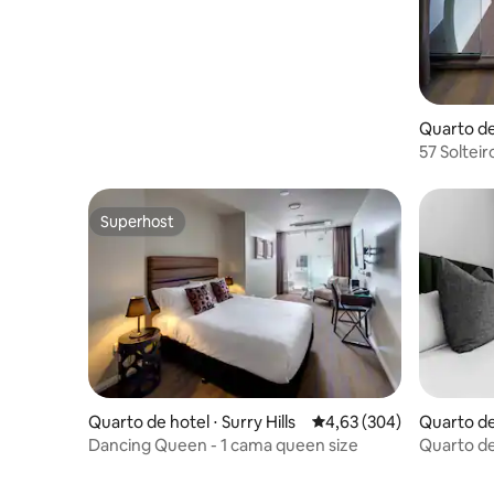
Quarto de 
57 Solteir
Superhost
Superhost
Quarto de hotel ⋅ Surry Hills
4,63 de uma avaliação m
4,63 (304)
Quarto de 
Dancing Queen - 1 cama queen size
Quarto de
Challis Po