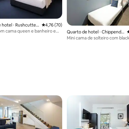
 hotel ⋅ Rushcutter
4,76 de uma avaliação média de 5, 70 avalia
4,76 (70)
média de 5, 19 avaliações
om cama queen e banheiro em
Quarto de hotel ⋅ Chippendal
4
nt
e
Mini cama de solteiro com blac